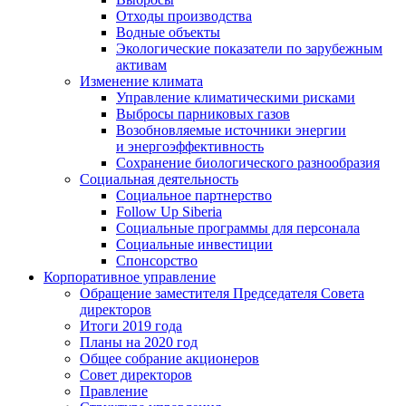
Отходы производства
Водные объекты
Экологические показатели по зарубежным
активам
Изменение климата
Управление климатическими рисками
Выбросы парниковых газов
Возобновляемые источники энергии
и энергоэффективность
Сохранение биологического разнообразия
Социальная деятельность
Социальное партнерство
Follow Up Siberia
Социальные программы для персонала
Социальные инвестиции
Спонсорство
Корпоративное управление
Обращение заместителя Председателя Совета
директоров
Итоги 2019 года
Планы на 2020 год
Общее собрание акционеров
Совет директоров
Правление