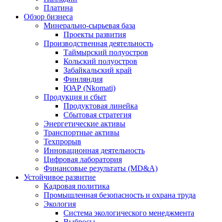
Платина
Обзор бизнеса
Минерально-сырьевая база
Проекты развития
Производственная деятельность
Таймырский полуостров
Кольский полуостров
Забайкальский край
Финляндия
ЮАР (Nkomati)
Продукция и сбыт
Продуктовая линейка
Сбытовая стратегия
Энергетические активы
Транспортные активы
Техпрорыв
Инновационная деятельность
Цифровая лаборатория
Финансовые результаты (MD&A)
Устойчивое развитие
Кадровая политика
Промышленная безопасность и охрана труда
Экология
Система экологического менеджмента
Выбросы