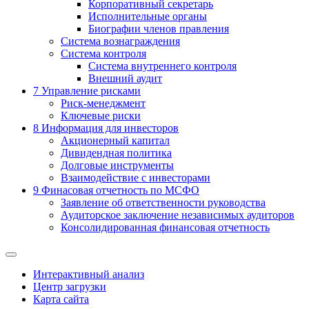
Корпоративный секретарь
Исполнительные органы
Биографии членов правления
Система вознаграждения
Система контроля
Система внутреннего контроля
Внешний аудит
7
Управление рисками
Риск-менеджмент
Ключевые риски
8
Информация для инвесторов
Акционерный капитал
Дивидендная политика
Долговые инструменты
Взаимодействие с инвеcторами
9
Финасовая отчетность по МСФО
Заявление об ответственности руководства
Аудиторское заключение независимых аудиторов
Консолидированная финансовая отчетность
Интерактивный анализ
Центр загрузки
Карта сайта