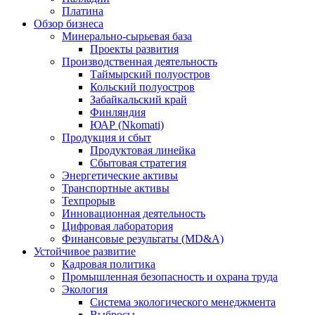
Платина
Обзор бизнеса
Минерально-сырьевая база
Проекты развития
Производственная деятельность
Таймырский полуостров
Кольский полуостров
Забайкальский край
Финляндия
ЮАР (Nkomati)
Продукция и сбыт
Продуктовая линейка
Сбытовая стратегия
Энергетические активы
Транспортные активы
Техпрорыв
Инновационная деятельность
Цифровая лаборатория
Финансовые результаты (MD&A)
Устойчивое развитие
Кадровая политика
Промышленная безопасность и охрана труда
Экология
Система экологического менеджмента
Выбросы