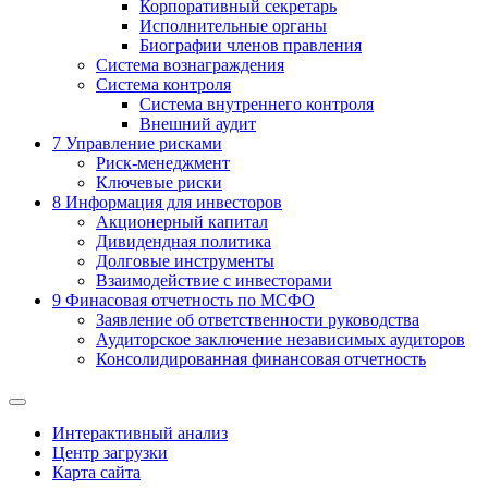
Корпоративный секретарь
Исполнительные органы
Биографии членов правления
Система вознаграждения
Система контроля
Система внутреннего контроля
Внешний аудит
7
Управление рисками
Риск-менеджмент
Ключевые риски
8
Информация для инвесторов
Акционерный капитал
Дивидендная политика
Долговые инструменты
Взаимодействие с инвеcторами
9
Финасовая отчетность по МСФО
Заявление об ответственности руководства
Аудиторское заключение независимых аудиторов
Консолидированная финансовая отчетность
Интерактивный анализ
Центр загрузки
Карта сайта