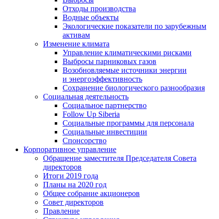
Отходы производства
Водные объекты
Экологические показатели по зарубежным
активам
Изменение климата
Управление климатическими рисками
Выбросы парниковых газов
Возобновляемые источники энергии
и энергоэффективность
Сохранение биологического разнообразия
Социальная деятельность
Социальное партнерство
Follow Up Siberia
Социальные программы для персонала
Социальные инвестиции
Спонсорство
Корпоративное управление
Обращение заместителя Председателя Совета
директоров
Итоги 2019 года
Планы на 2020 год
Общее собрание акционеров
Совет директоров
Правление