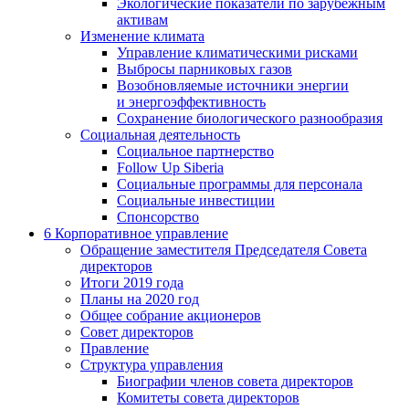
Экологические показатели по зарубежным
активам
Изменение климата
Управление климатическими рисками
Выбросы парниковых газов
Возобновляемые источники энергии
и энергоэффективность
Сохранение биологического разнообразия
Социальная деятельность
Социальное партнерство
Follow Up Siberia
Социальные программы для персонала
Социальные инвестиции
Спонсорство
6
Корпоративное управление
Обращение заместителя Председателя Совета
директоров
Итоги 2019 года
Планы на 2020 год
Общее собрание акционеров
Совет директоров
Правление
Структура управления
Биографии членов совета директоров
Комитеты совета директоров