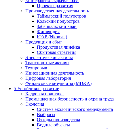
Минерально-сырьевая база
Проекты развития
Производственная деятельность
Таймырский полуостров
Кольский полуостров
Забайкальский край
Финляндия
ЮАР (Nkomati)
Продукция и сбыт
Продуктовая линейка
Сбытовая стратегия
Энергетические активы
Транспортные активы
Техпрорыв
Инновационная деятельность
Цифровая лаборатория
Финансовые результаты (MD&A)
5
Устойчивое развитие
Кадровая политика
Промышленная безопасность и охрана труда
Экология
Система экологического менеджмента
Выбросы
Отходы производства
Водные объекты