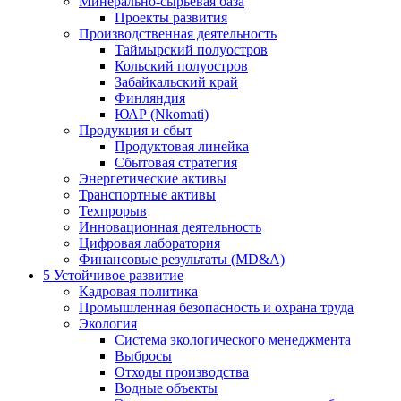
Минерально-сырьевая база
Проекты развития
Производственная деятельность
Таймырский полуостров
Кольский полуостров
Забайкальский край
Финляндия
ЮАР (Nkomati)
Продукция и сбыт
Продуктовая линейка
Сбытовая стратегия
Энергетические активы
Транспортные активы
Техпрорыв
Инновационная деятельность
Цифровая лаборатория
Финансовые результаты (MD&A)
5
Устойчивое развитие
Кадровая политика
Промышленная безопасность и охрана труда
Экология
Система экологического менеджмента
Выбросы
Отходы производства
Водные объекты