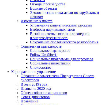
Отходы производства
Водные объекты
Экологические показатели по зарубежным
активам
Изменение климата
Управление климатическими рисками
Выбросы парниковых газов
Возобновляемые источники энергии
и энергоэффективность
Сохранение биологического разнообразия
Социальная деятельность
Социальное партнерство
Follow Up Siberia
Социальные программы для персонала
Социальные инвестиции
Спонсорство
Корпоративное управление
Обращение заместителя Председателя Совета
директоров
Итоги 2019 года
Планы на 2020 год
Общее собрание акционеров
Совет директоров
Правление