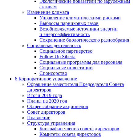
Экологические показатели по зарубежным
активам
Изменение климата
Управление климатическими рисками
Выбросы парниковых газов
Возобновляемые источники энергии
и энергоэффективность
Сохранение биологического разнообразия
Социальная деятельность
Социальное партнерство
Follow Up Siberia
Социальные программы для персонала
Социальные инвестиции
Спонсорство
6
Корпоративное управление
Обращение заместителя Председателя Совета
директоров
Итоги 2019 года
Планы на 2020 год
Общее собрание акционеров
Совет директоров
Правление
Структура управления
Биографии членов совета директоров
Комитеты совета директоров