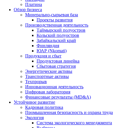
Платина
Обзор бизнеса
Минерально-сырьевая база
Проекты развития
Производственная деятельность
Таймырский полуостров
Кольский полуостров
Забайкальский край
Финляндия
ЮАР (Nkomati)
Продукция и сбыт
Продуктовая линейка
Сбытовая стратегия
Энергетические активы
Транспортные активы
Техпрорыв
Инновационная деятельность
Цифровая лаборатория
Финансовые результаты (MD&A)
Устойчивое развитие
Кадровая политика
Промышленная безопасность и охрана труда
Экология
Система экологического менеджмента
Выбросы