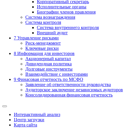
Корпоративный секретарь
Исполнительные органы
Биографии членов правления
Система вознаграждения
Система контроля
Система внутреннего контроля
Внешний аудит
7
Управление рисками
Риск-менеджмент
Ключевые риски
8
Информация для инвесторов
Акционерный капитал
Дивидендная политика
Долговые инструменты
Взаимодействие с инвеcторами
9
Финасовая отчетность по МСФО
Заявление об ответственности руководства
Аудиторское заключение независимых аудиторов
Консолидированная финансовая отчетность
Интерактивный анализ
Центр загрузки
Карта сайта