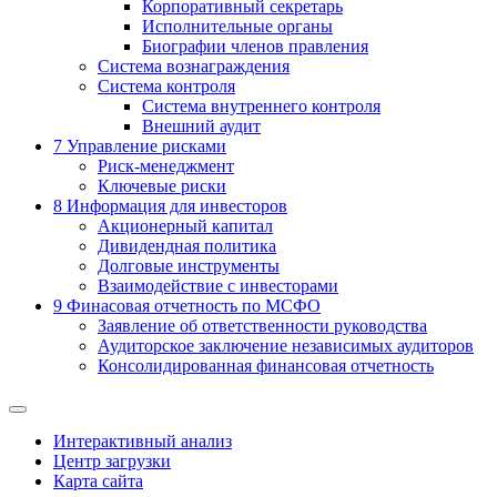
Корпоративный секретарь
Исполнительные органы
Биографии членов правления
Система вознаграждения
Система контроля
Система внутреннего контроля
Внешний аудит
7
Управление рисками
Риск-менеджмент
Ключевые риски
8
Информация для инвесторов
Акционерный капитал
Дивидендная политика
Долговые инструменты
Взаимодействие с инвеcторами
9
Финасовая отчетность по МСФО
Заявление об ответственности руководства
Аудиторское заключение независимых аудиторов
Консолидированная финансовая отчетность
Интерактивный анализ
Центр загрузки
Карта сайта