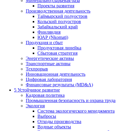
Минерально-сырьевая база
Проекты развития
Производственная деятельность
Таймырский полуостров
Кольский полуостров
Забайкальский край
Финляндия
ЮАР (Nkomati)
Продукция и сбыт
Продуктовая линейка
Сбытовая стратегия
Энергетические активы
Транспортные активы
Техпрорыв
Инновационная деятельность
Цифровая лаборатория
Финансовые результаты (MD&A)
5
Устойчивое развитие
Кадровая политика
Промышленная безопасность и охрана труда
Экология
Система экологического менеджмента
Выбросы
Отходы производства
Водные объекты