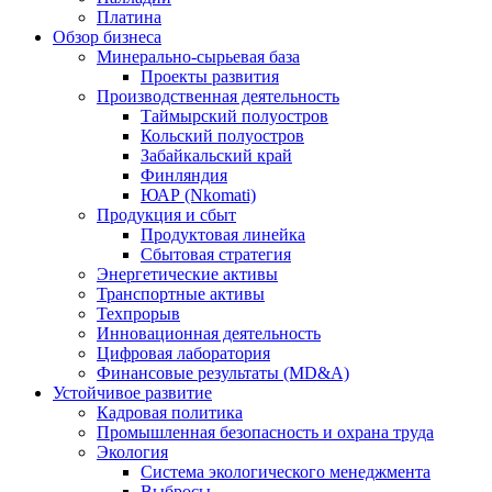
Платина
Обзор бизнеса
Минерально-сырьевая база
Проекты развития
Производственная деятельность
Таймырский полуостров
Кольский полуостров
Забайкальский край
Финляндия
ЮАР (Nkomati)
Продукция и сбыт
Продуктовая линейка
Сбытовая стратегия
Энергетические активы
Транспортные активы
Техпрорыв
Инновационная деятельность
Цифровая лаборатория
Финансовые результаты (MD&A)
Устойчивое развитие
Кадровая политика
Промышленная безопасность и охрана труда
Экология
Система экологического менеджмента
Выбросы