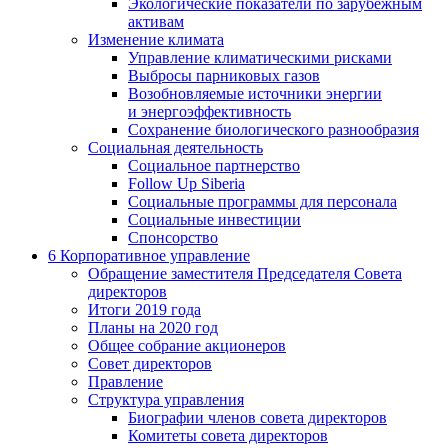
Экологические показатели по зарубежным
активам
Изменение климата
Управление климатическими рисками
Выбросы парниковых газов
Возобновляемые источники энергии
и энергоэффективность
Сохранение биологического разнообразия
Социальная деятельность
Социальное партнерство
Follow Up Siberia
Социальные программы для персонала
Социальные инвестиции
Спонсорство
6
Корпоративное управление
Обращение заместителя Председателя Совета
директоров
Итоги 2019 года
Планы на 2020 год
Общее собрание акционеров
Совет директоров
Правление
Структура управления
Биографии членов совета директоров
Комитеты совета директоров