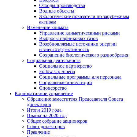
Отходы производства
Водные объекты
Экологические показатели по зарубежным
активам
Изменение климата
Управление климатическими рисками
Выбросы парниковых газов
Возобновляемые источники энергии
и энергоэффективность
Сохранение биологического разнообразия
Социальная деятельность
Социальное партнерство
Follow Up Siberia
Социальные программы для персонала
Социальные инвестиции
Спонсорство
Корпоративное управление
Обращение заместителя Председателя Совета
директоров
Итоги 2019 года
Планы на 2020 год
Общее собрание акционеров
Совет директоров
Правление