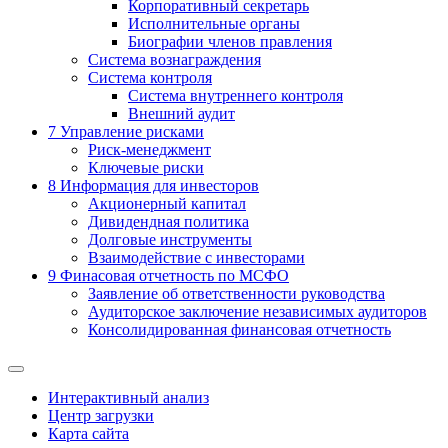
Корпоративный секретарь
Исполнительные органы
Биографии членов правления
Система вознаграждения
Система контроля
Система внутреннего контроля
Внешний аудит
7
Управление рисками
Риск-менеджмент
Ключевые риски
8
Информация для инвесторов
Акционерный капитал
Дивидендная политика
Долговые инструменты
Взаимодействие с инвеcторами
9
Финасовая отчетность по МСФО
Заявление об ответственности руководства
Аудиторское заключение независимых аудиторов
Консолидированная финансовая отчетность
Интерактивный анализ
Центр загрузки
Карта сайта