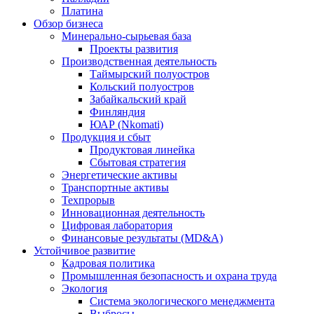
Платина
Обзор бизнеса
Минерально-сырьевая база
Проекты развития
Производственная деятельность
Таймырский полуостров
Кольский полуостров
Забайкальский край
Финляндия
ЮАР (Nkomati)
Продукция и сбыт
Продуктовая линейка
Сбытовая стратегия
Энергетические активы
Транспортные активы
Техпрорыв
Инновационная деятельность
Цифровая лаборатория
Финансовые результаты (MD&A)
Устойчивое развитие
Кадровая политика
Промышленная безопасность и охрана труда
Экология
Система экологического менеджмента
Выбросы