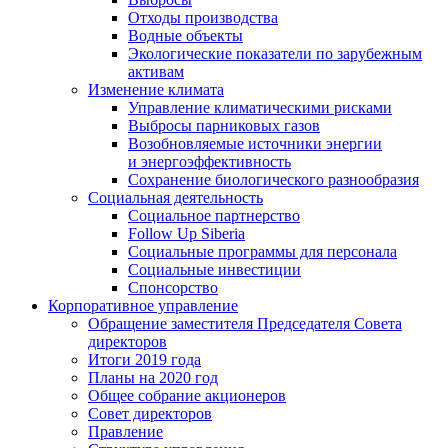
Отходы производства
Водные объекты
Экологические показатели по зарубежным
активам
Изменение климата
Управление климатическими рисками
Выбросы парниковых газов
Возобновляемые источники энергии
и энергоэффективность
Сохранение биологического разнообразия
Социальная деятельность
Социальное партнерство
Follow Up Siberia
Социальные программы для персонала
Социальные инвестиции
Спонсорство
Корпоративное управление
Обращение заместителя Председателя Совета
директоров
Итоги 2019 года
Планы на 2020 год
Общее собрание акционеров
Совет директоров
Правление