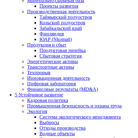
Минерально-сырьевая база
Проекты развития
Производственная деятельность
Таймырский полуостров
Кольский полуостров
Забайкальский край
Финляндия
ЮАР (Nkomati)
Продукция и сбыт
Продуктовая линейка
Сбытовая стратегия
Энергетические активы
Транспортные активы
Техпрорыв
Инновационная деятельность
Цифровая лаборатория
Финансовые результаты (MD&A)
5
Устойчивое развитие
Кадровая политика
Промышленная безопасность и охрана труда
Экология
Система экологического менеджмента
Выбросы
Отходы производства
Водные объекты