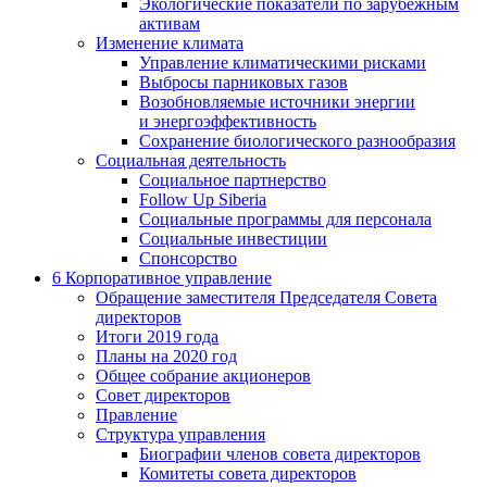
Экологические показатели по зарубежным
активам
Изменение климата
Управление климатическими рисками
Выбросы парниковых газов
Возобновляемые источники энергии
и энергоэффективность
Сохранение биологического разнообразия
Социальная деятельность
Социальное партнерство
Follow Up Siberia
Социальные программы для персонала
Социальные инвестиции
Спонсорство
6
Корпоративное управление
Обращение заместителя Председателя Совета
директоров
Итоги 2019 года
Планы на 2020 год
Общее собрание акционеров
Совет директоров
Правление
Структура управления
Биографии членов совета директоров
Комитеты совета директоров