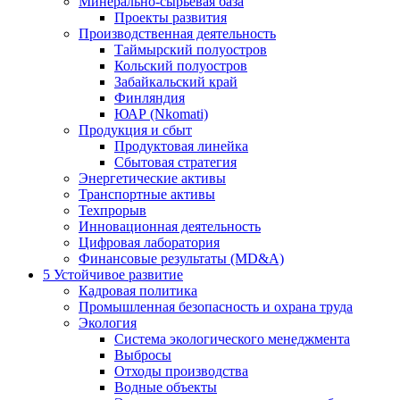
Минерально-сырьевая база
Проекты развития
Производственная деятельность
Таймырский полуостров
Кольский полуостров
Забайкальский край
Финляндия
ЮАР (Nkomati)
Продукция и сбыт
Продуктовая линейка
Сбытовая стратегия
Энергетические активы
Транспортные активы
Техпрорыв
Инновационная деятельность
Цифровая лаборатория
Финансовые результаты (MD&A)
5
Устойчивое развитие
Кадровая политика
Промышленная безопасность и охрана труда
Экология
Система экологического менеджмента
Выбросы
Отходы производства
Водные объекты