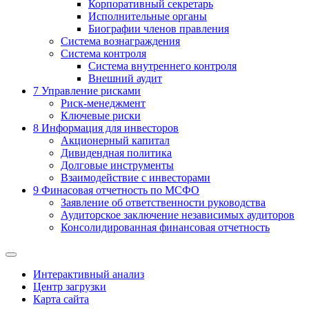
Корпоративный секретарь
Исполнительные органы
Биографии членов правления
Система вознаграждения
Система контроля
Система внутреннего контроля
Внешний аудит
7
Управление рисками
Риск-менеджмент
Ключевые риски
8
Информация для инвесторов
Акционерный капитал
Дивидендная политика
Долговые инструменты
Взаимодействие с инвеcторами
9
Финасовая отчетность по МСФО
Заявление об ответственности руководства
Аудиторское заключение независимых аудиторов
Консолидированная финансовая отчетность
Интерактивный анализ
Центр загрузки
Карта сайта