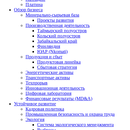
Платина
Обзор бизнеса
Минерально-сырьевая база
Проекты развития
Производственная деятельность
Таймырский полуостров
Кольский полуостров
Забайкальский край
Финляндия
ЮАР (Nkomati)
Продукция и сбыт
Продуктовая линейка
Сбытовая стратегия
Энергетические активы
Транспортные активы
Техпрорыв
Инновационная деятельность
Цифровая лаборатория
Финансовые результаты (MD&A)
Устойчивое развитие
Кадровая политика
Промышленная безопасность и охрана труда
Экология
Система экологического менеджмента
Выбросы