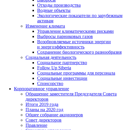
Отходы производства
Водные объекты
Экологические показатели по зарубежным
активам
Изменение климата
Управление климатическими рисками
Выбросы парниковых газов
Возобновляемые источники энергии
и энергоэффективность
Сохранение биологического разнообразия
Социальная деятельность
Социальное партнерство
Follow Up Siberia
Социальные программы для персонала
Социальные инвестиции
Спонсорство
Корпоративное управление
Обращение заместителя Председателя Совета
директоров
Итоги 2019 года
Планы на 2020 год
Общее собрание акционеров
Совет директоров
Правление