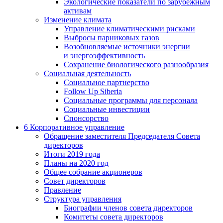
Экологические показатели по зарубежным
активам
Изменение климата
Управление климатическими рисками
Выбросы парниковых газов
Возобновляемые источники энергии
и энергоэффективность
Сохранение биологического разнообразия
Социальная деятельность
Социальное партнерство
Follow Up Siberia
Социальные программы для персонала
Социальные инвестиции
Спонсорство
6
Корпоративное управление
Обращение заместителя Председателя Совета
директоров
Итоги 2019 года
Планы на 2020 год
Общее собрание акционеров
Совет директоров
Правление
Структура управления
Биографии членов совета директоров
Комитеты совета директоров