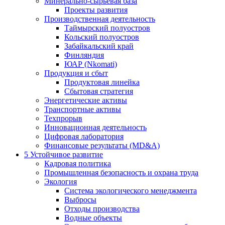
Минерально-сырьевая база
Проекты развития
Производственная деятельность
Таймырский полуостров
Кольский полуостров
Забайкальский край
Финляндия
ЮАР (Nkomati)
Продукция и сбыт
Продуктовая линейка
Сбытовая стратегия
Энергетические активы
Транспортные активы
Техпрорыв
Инновационная деятельность
Цифровая лаборатория
Финансовые результаты (MD&A)
5
Устойчивое развитие
Кадровая политика
Промышленная безопасность и охрана труда
Экология
Система экологического менеджмента
Выбросы
Отходы производства
Водные объекты