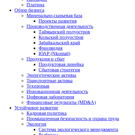
Платина
Обзор бизнеса
Минерально-сырьевая база
Проекты развития
Производственная деятельность
Таймырский полуостров
Кольский полуостров
Забайкальский край
Финляндия
ЮАР (Nkomati)
Продукция и сбыт
Продуктовая линейка
Сбытовая стратегия
Энергетические активы
Транспортные активы
Техпрорыв
Инновационная деятельность
Цифровая лаборатория
Финансовые результаты (MD&A)
Устойчивое развитие
Кадровая политика
Промышленная безопасность и охрана труда
Экология
Система экологического менеджмента
Выбросы