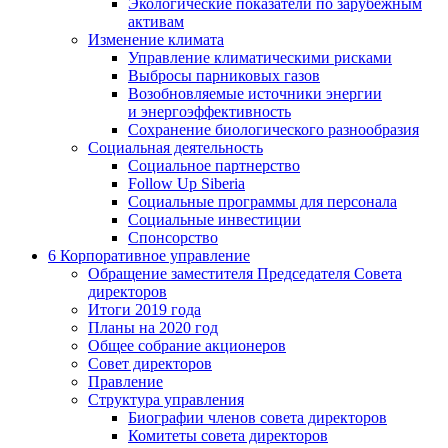
Экологические показатели по зарубежным
активам
Изменение климата
Управление климатическими рисками
Выбросы парниковых газов
Возобновляемые источники энергии
и энергоэффективность
Сохранение биологического разнообразия
Социальная деятельность
Социальное партнерство
Follow Up Siberia
Социальные программы для персонала
Социальные инвестиции
Спонсорство
6
Корпоративное управление
Обращение заместителя Председателя Совета
директоров
Итоги 2019 года
Планы на 2020 год
Общее собрание акционеров
Совет директоров
Правление
Структура управления
Биографии членов совета директоров
Комитеты совета директоров