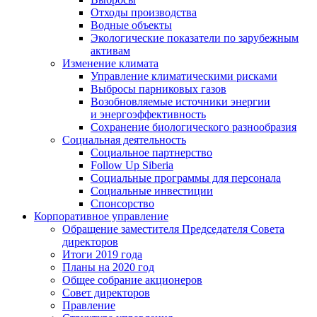
Отходы производства
Водные объекты
Экологические показатели по зарубежным
активам
Изменение климата
Управление климатическими рисками
Выбросы парниковых газов
Возобновляемые источники энергии
и энергоэффективность
Сохранение биологического разнообразия
Социальная деятельность
Социальное партнерство
Follow Up Siberia
Социальные программы для персонала
Социальные инвестиции
Спонсорство
Корпоративное управление
Обращение заместителя Председателя Совета
директоров
Итоги 2019 года
Планы на 2020 год
Общее собрание акционеров
Совет директоров
Правление