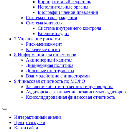
Корпоративный секретарь
Исполнительные органы
Биографии членов правления
Система вознаграждения
Система контроля
Система внутреннего контроля
Внешний аудит
7
Управление рисками
Риск-менеджмент
Ключевые риски
8
Информация для инвесторов
Акционерный капитал
Дивидендная политика
Долговые инструменты
Взаимодействие с инвеcторами
9
Финасовая отчетность по МСФО
Заявление об ответственности руководства
Аудиторское заключение независимых аудиторов
Консолидированная финансовая отчетность
Интерактивный анализ
Центр загрузки
Карта сайта