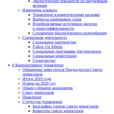
Экологические показатели по зарубежным
активам
Изменение климата
Управление климатическими рисками
Выбросы парниковых газов
Возобновляемые источники энергии
и энергоэффективность
Сохранение биологического разнообразия
Социальная деятельность
Социальное партнерство
Follow Up Siberia
Социальные программы для персонала
Социальные инвестиции
Спонсорство
6
Корпоративное управление
Обращение заместителя Председателя Совета
директоров
Итоги 2019 года
Планы на 2020 год
Общее собрание акционеров
Совет директоров
Правление
Структура управления
Биографии членов совета директоров
Комитеты совета директоров