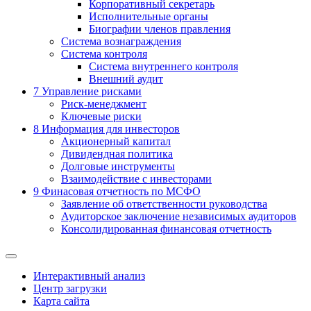
Корпоративный секретарь
Исполнительные органы
Биографии членов правления
Система вознаграждения
Система контроля
Система внутреннего контроля
Внешний аудит
7
Управление рисками
Риск-менеджмент
Ключевые риски
8
Информация для инвесторов
Акционерный капитал
Дивидендная политика
Долговые инструменты
Взаимодействие с инвеcторами
9
Финасовая отчетность по МСФО
Заявление об ответственности руководства
Аудиторское заключение независимых аудиторов
Консолидированная финансовая отчетность
Интерактивный анализ
Центр загрузки
Карта сайта