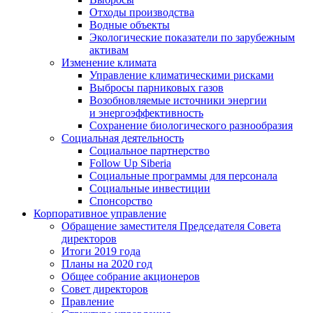
Отходы производства
Водные объекты
Экологические показатели по зарубежным
активам
Изменение климата
Управление климатическими рисками
Выбросы парниковых газов
Возобновляемые источники энергии
и энергоэффективность
Сохранение биологического разнообразия
Социальная деятельность
Социальное партнерство
Follow Up Siberia
Социальные программы для персонала
Социальные инвестиции
Спонсорство
Корпоративное управление
Обращение заместителя Председателя Совета
директоров
Итоги 2019 года
Планы на 2020 год
Общее собрание акционеров
Совет директоров
Правление