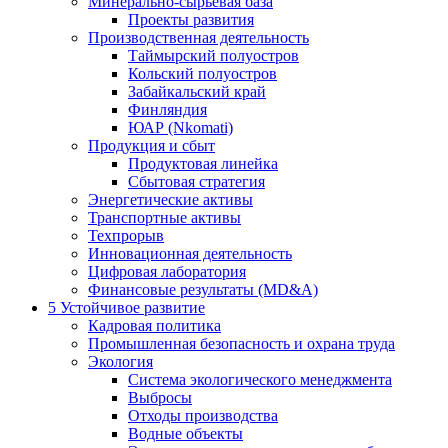
Минерально-сырьевая база
Проекты развития
Производственная деятельность
Таймырский полуостров
Кольский полуостров
Забайкальский край
Финляндия
ЮАР (Nkomati)
Продукция и сбыт
Продуктовая линейка
Сбытовая стратегия
Энергетические активы
Транспортные активы
Техпрорыв
Инновационная деятельность
Цифровая лаборатория
Финансовые результаты (MD&A)
5
Устойчивое развитие
Кадровая политика
Промышленная безопасность и охрана труда
Экология
Система экологического менеджмента
Выбросы
Отходы производства
Водные объекты