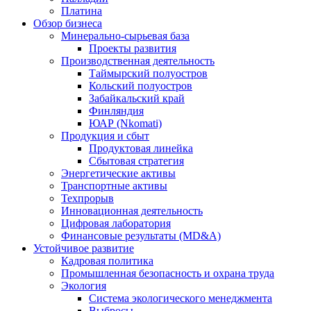
Платина
Обзор бизнеса
Минерально-сырьевая база
Проекты развития
Производственная деятельность
Таймырский полуостров
Кольский полуостров
Забайкальский край
Финляндия
ЮАР (Nkomati)
Продукция и сбыт
Продуктовая линейка
Сбытовая стратегия
Энергетические активы
Транспортные активы
Техпрорыв
Инновационная деятельность
Цифровая лаборатория
Финансовые результаты (MD&A)
Устойчивое развитие
Кадровая политика
Промышленная безопасность и охрана труда
Экология
Система экологического менеджмента
Выбросы