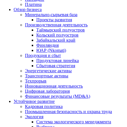
Платина
Обзор бизнеса
Минерально-сырьевая база
Проекты развития
Производственная деятельность
Таймырский полуостров
Кольский полуостров
Забайкальский край
Финляндия
ЮАР (Nkomati)
Продукция и сбыт
Продуктовая линейка
Сбытовая стратегия
Энергетические активы
Транспортные активы
Техпрорыв
Инновационная деятельность
Цифровая лаборатория
Финансовые результаты (MD&A)
Устойчивое развитие
Кадровая политика
Промышленная безопасность и охрана труда
Экология
Система экологического менеджмента
Выбросы