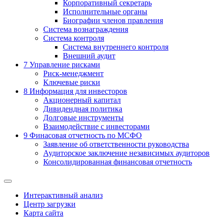
Корпоративный секретарь
Исполнительные органы
Биографии членов правления
Система вознаграждения
Система контроля
Система внутреннего контроля
Внешний аудит
7
Управление рисками
Риск-менеджмент
Ключевые риски
8
Информация для инвесторов
Акционерный капитал
Дивидендная политика
Долговые инструменты
Взаимодействие с инвеcторами
9
Финасовая отчетность по МСФО
Заявление об ответственности руководства
Аудиторское заключение независимых аудиторов
Консолидированная финансовая отчетность
Интерактивный анализ
Центр загрузки
Карта сайта