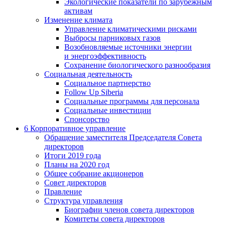
Экологические показатели по зарубежным
активам
Изменение климата
Управление климатическими рисками
Выбросы парниковых газов
Возобновляемые источники энергии
и энергоэффективность
Сохранение биологического разнообразия
Социальная деятельность
Социальное партнерство
Follow Up Siberia
Социальные программы для персонала
Социальные инвестиции
Спонсорство
6
Корпоративное управление
Обращение заместителя Председателя Совета
директоров
Итоги 2019 года
Планы на 2020 год
Общее собрание акционеров
Совет директоров
Правление
Структура управления
Биографии членов совета директоров
Комитеты совета директоров