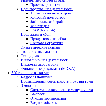
Минерально-сырьевая база
Проекты развития
Производственная деятельность
Таймырский полуостров
Кольский полуостров
Забайкальский край
Финляндия
ЮАР (Nkomati)
Продукция и сбыт
Продуктовая линейка
Сбытовая стратегия
Энергетические активы
Транспортные активы
Техпрорыв
Инновационная деятельность
Цифровая лаборатория
Финансовые результаты (MD&A)
5
Устойчивое развитие
Кадровая политика
Промышленная безопасность и охрана труда
Экология
Система экологического менеджмента
Выбросы
Отходы производства
Водные объекты