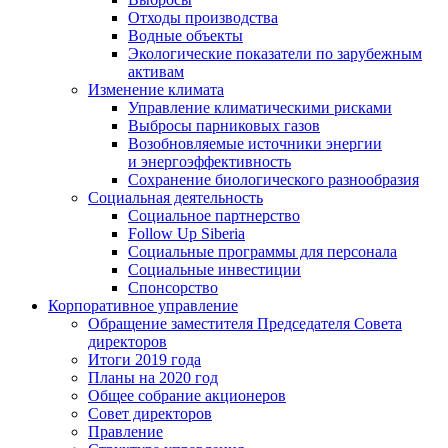
Отходы производства
Водные объекты
Экологические показатели по зарубежным
активам
Изменение климата
Управление климатическими рисками
Выбросы парниковых газов
Возобновляемые источники энергии
и энергоэффективность
Сохранение биологического разнообразия
Социальная деятельность
Социальное партнерство
Follow Up Siberia
Социальные программы для персонала
Социальные инвестиции
Спонсорство
Корпоративное управление
Обращение заместителя Председателя Совета
директоров
Итоги 2019 года
Планы на 2020 год
Общее собрание акционеров
Совет директоров
Правление