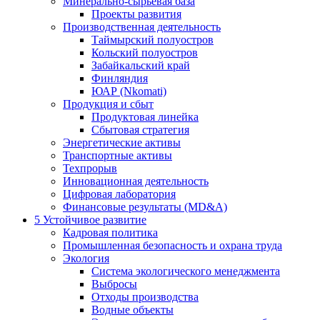
Минерально-сырьевая база
Проекты развития
Производственная деятельность
Таймырский полуостров
Кольский полуостров
Забайкальский край
Финляндия
ЮАР (Nkomati)
Продукция и сбыт
Продуктовая линейка
Сбытовая стратегия
Энергетические активы
Транспортные активы
Техпрорыв
Инновационная деятельность
Цифровая лаборатория
Финансовые результаты (MD&A)
5
Устойчивое развитие
Кадровая политика
Промышленная безопасность и охрана труда
Экология
Система экологического менеджмента
Выбросы
Отходы производства
Водные объекты