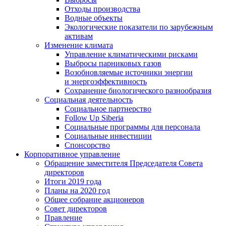
Отходы производства
Водные объекты
Экологические показатели по зарубежным
активам
Изменение климата
Управление климатическими рисками
Выбросы парниковых газов
Возобновляемые источники энергии
и энергоэффективность
Сохранение биологического разнообразия
Социальная деятельность
Социальное партнерство
Follow Up Siberia
Социальные программы для персонала
Социальные инвестиции
Спонсорство
Корпоративное управление
Обращение заместителя Председателя Совета
директоров
Итоги 2019 года
Планы на 2020 год
Общее собрание акционеров
Совет директоров
Правление