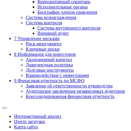
Корпоративный секретарь
Исполнительные органы
Биографии членов правления
Система вознаграждения
Система контроля
Система внутреннего контроля
Внешний аудит
7
Управление рисками
Риск-менеджмент
Ключевые риски
8
Информация для инвесторов
Акционерный капитал
Дивидендная политика
Долговые инструменты
Взаимодействие с инвеcторами
9
Финасовая отчетность по МСФО
Заявление об ответственности руководства
Аудиторское заключение независимых аудиторов
Консолидированная финансовая отчетность
Интерактивный анализ
Центр загрузки
Карта сайта