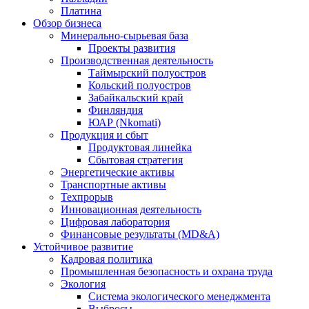
Платина
Обзор бизнеса
Минерально-сырьевая база
Проекты развития
Производственная деятельность
Таймырский полуостров
Кольский полуостров
Забайкальский край
Финляндия
ЮАР (Nkomati)
Продукция и сбыт
Продуктовая линейка
Сбытовая стратегия
Энергетические активы
Транспортные активы
Техпрорыв
Инновационная деятельность
Цифровая лаборатория
Финансовые результаты (MD&A)
Устойчивое развитие
Кадровая политика
Промышленная безопасность и охрана труда
Экология
Система экологического менеджмента
Выбросы