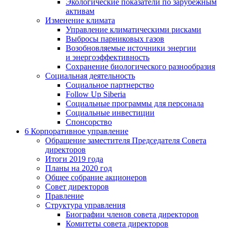
Экологические показатели по зарубежным
активам
Изменение климата
Управление климатическими рисками
Выбросы парниковых газов
Возобновляемые источники энергии
и энергоэффективность
Сохранение биологического разнообразия
Социальная деятельность
Социальное партнерство
Follow Up Siberia
Социальные программы для персонала
Социальные инвестиции
Спонсорство
6
Корпоративное управление
Обращение заместителя Председателя Совета
директоров
Итоги 2019 года
Планы на 2020 год
Общее собрание акционеров
Совет директоров
Правление
Структура управления
Биографии членов совета директоров
Комитеты совета директоров