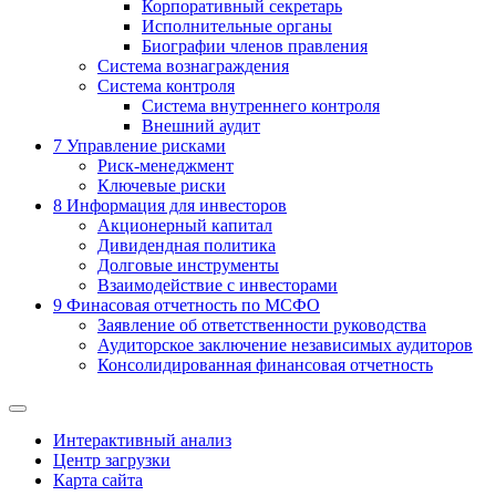
Корпоративный секретарь
Исполнительные органы
Биографии членов правления
Система вознаграждения
Система контроля
Система внутреннего контроля
Внешний аудит
7
Управление рисками
Риск-менеджмент
Ключевые риски
8
Информация для инвесторов
Акционерный капитал
Дивидендная политика
Долговые инструменты
Взаимодействие с инвеcторами
9
Финасовая отчетность по МСФО
Заявление об ответственности руководства
Аудиторское заключение независимых аудиторов
Консолидированная финансовая отчетность
Интерактивный анализ
Центр загрузки
Карта сайта