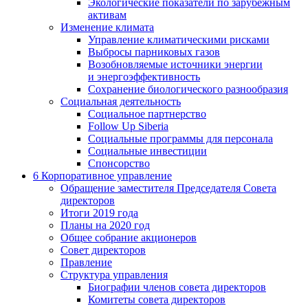
Экологические показатели по зарубежным
активам
Изменение климата
Управление климатическими рисками
Выбросы парниковых газов
Возобновляемые источники энергии
и энергоэффективность
Сохранение биологического разнообразия
Социальная деятельность
Социальное партнерство
Follow Up Siberia
Социальные программы для персонала
Социальные инвестиции
Спонсорство
6
Корпоративное управление
Обращение заместителя Председателя Совета
директоров
Итоги 2019 года
Планы на 2020 год
Общее собрание акционеров
Совет директоров
Правление
Структура управления
Биографии членов совета директоров
Комитеты совета директоров