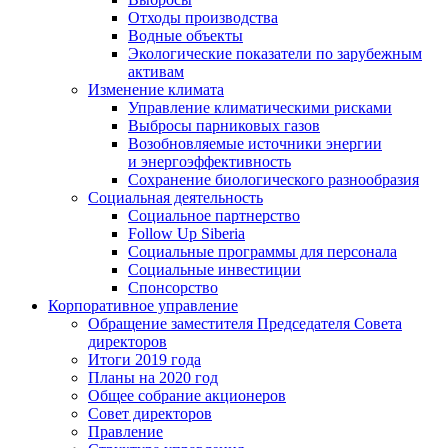
Отходы производства
Водные объекты
Экологические показатели по зарубежным
активам
Изменение климата
Управление климатическими рисками
Выбросы парниковых газов
Возобновляемые источники энергии
и энергоэффективность
Сохранение биологического разнообразия
Социальная деятельность
Социальное партнерство
Follow Up Siberia
Социальные программы для персонала
Социальные инвестиции
Спонсорство
Корпоративное управление
Обращение заместителя Председателя Совета
директоров
Итоги 2019 года
Планы на 2020 год
Общее собрание акционеров
Совет директоров
Правление