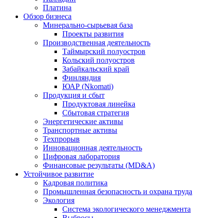
Платина
Обзор бизнеса
Минерально-сырьевая база
Проекты развития
Производственная деятельность
Таймырский полуостров
Кольский полуостров
Забайкальский край
Финляндия
ЮАР (Nkomati)
Продукция и сбыт
Продуктовая линейка
Сбытовая стратегия
Энергетические активы
Транспортные активы
Техпрорыв
Инновационная деятельность
Цифровая лаборатория
Финансовые результаты (MD&A)
Устойчивое развитие
Кадровая политика
Промышленная безопасность и охрана труда
Экология
Система экологического менеджмента
Выбросы