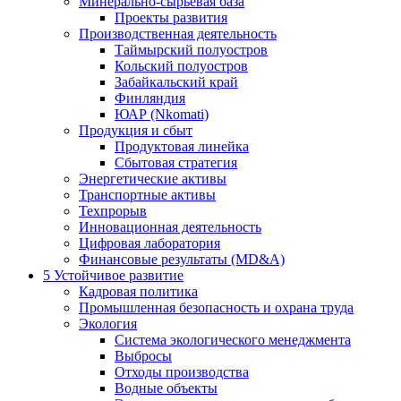
Минерально-сырьевая база
Проекты развития
Производственная деятельность
Таймырский полуостров
Кольский полуостров
Забайкальский край
Финляндия
ЮАР (Nkomati)
Продукция и сбыт
Продуктовая линейка
Сбытовая стратегия
Энергетические активы
Транспортные активы
Техпрорыв
Инновационная деятельность
Цифровая лаборатория
Финансовые результаты (MD&A)
5
Устойчивое развитие
Кадровая политика
Промышленная безопасность и охрана труда
Экология
Система экологического менеджмента
Выбросы
Отходы производства
Водные объекты