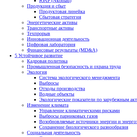
ЮАР (Nkomati)
Продукция и сбыт
Продуктовая линейка
Сбытовая стратегия
Энергетические активы
Транспортные активы
Техпрорыв
Инновационная деятельность
Цифровая лаборатория
Финансовые результаты (MD&A)
5
Устойчивое развитие
Кадровая политика
Промышленная безопасность и охрана труда
Экология
Система экологического менеджмента
Выбросы
Отходы производства
Водные объекты
Экологические показатели по зарубежным ак
Изменение климата
Управление климатическими рисками
Выбросы парниковых газов
Возобновляемые источники энергии и энерго
Сохранение биологического разнообразия
Социальная деятельность