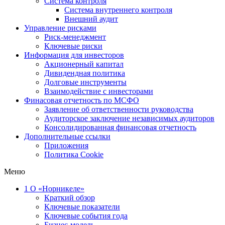
Система контроля
Система внутреннего контроля
Внешний аудит
Управление рисками
Риск-менеджмент
Ключевые риски
Информация для инвесторов
Акционерный капитал
Дивидендная политика
Долговые инструменты
Взаимодействие с инвеcторами
Финасовая отчетность по МСФО
Заявление об ответственности руководства
Аудиторское заключение независимых аудиторов
Консолидированная финансовая отчетность
Дополнительные ссылки
Приложения
Политика Cookie
Меню
1
О «Норникеле»
Краткий обзор
Ключевые показатели
Ключевые события года
Бизнес-модель