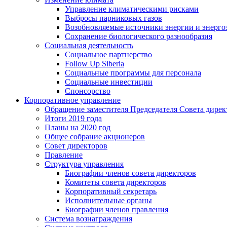
Управление климатическими рисками
Выбросы парниковых газов
Возобновляемые источники энергии и энерго
Сохранение биологического разнообразия
Социальная деятельность
Социальное партнерство
Follow Up Siberia
Социальные программы для персонала
Социальные инвестиции
Спонсорство
Корпоративное управление
Обращение заместителя Председателя Совета дирек
Итоги 2019 года
Планы на 2020 год
Общее собрание акционеров
Совет директоров
Правление
Структура управления
Биографии членов совета директоров
Комитеты совета директоров
Корпоративный секретарь
Исполнительные органы
Биографии членов правления
Система вознаграждения