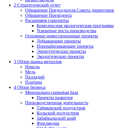
2
Стратегический отчет
Обращение Председателя Совета директоров
Обращение Президента
Расширяем горизонты
Комплексная экологическая программа
Ускорение роста производства
Основные инвестиционные проекты
Добывающие проекты
Перерабатывающие проекты
Энергетические проекты
Экологические проекты
3
Обзор рынка металлов
Никель
Медь
Палладий
Платина
4
Обзор бизнеса
Минерально-сырьевая база
Проекты развития
Производственная деятельность
Таймырский полуостров
Кольский полуостров
Забайкальский край
Финляндия