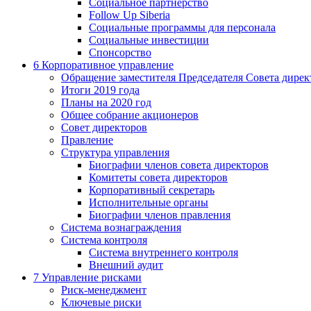
Социальное партнерство
Follow Up Siberia
Социальные программы для персонала
Социальные инвестиции
Спонсорство
6
Корпоративное управление
Обращение заместителя Председателя Совета дирек
Итоги 2019 года
Планы на 2020 год
Общее собрание акционеров
Совет директоров
Правление
Структура управления
Биографии членов совета директоров
Комитеты совета директоров
Корпоративный секретарь
Исполнительные органы
Биографии членов правления
Система вознаграждения
Система контроля
Система внутреннего контроля
Внешний аудит
7
Управление рисками
Риск-менеджмент
Ключевые риски