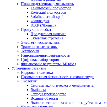
Производственная деятельность
Таймырский полуостров
Кольский полуостров
Забайкальский край
Финляндия
ЮАР (Nkomati)
Продукция и сбыт
Продуктовая линейка
Сбытовая стратегия
Энергетические активы
Транспортные активы
Техпрорыв
Инновационная деятельность
Цифровая лаборатория
Финансовые результаты (MD&A)
Устойчивое развитие
Кадровая политика
Промышленная безопасность и охрана труда
Экология
Система экологического менеджмента
Выбросы
Отходы производства
Водные объекты
Экологические показатели по зарубежным ак
Изменение климата