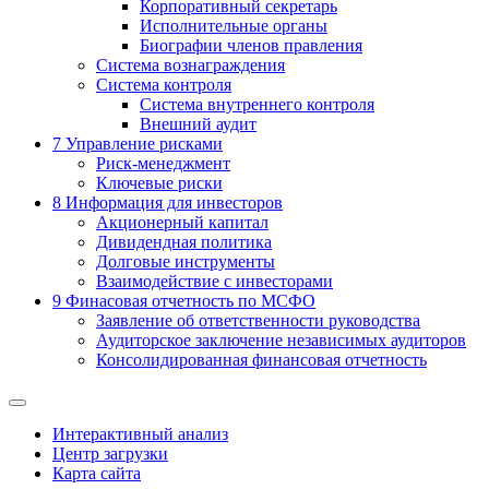
Корпоративный секретарь
Исполнительные органы
Биографии членов правления
Система вознаграждения
Система контроля
Система внутреннего контроля
Внешний аудит
7
Управление рисками
Риск-менеджмент
Ключевые риски
8
Информация для инвесторов
Акционерный капитал
Дивидендная политика
Долговые инструменты
Взаимодействие с инвеcторами
9
Финасовая отчетность по МСФО
Заявление об ответственности руководства
Аудиторское заключение независимых аудиторов
Консолидированная финансовая отчетность
Интерактивный анализ
Центр загрузки
Карта сайта