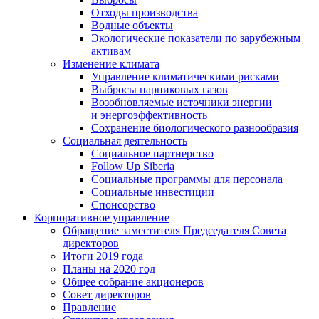
Отходы производства
Водные объекты
Экологические показатели по зарубежным
активам
Изменение климата
Управление климатическими рисками
Выбросы парниковых газов
Возобновляемые источники энергии
и энергоэффективность
Сохранение биологического разнообразия
Социальная деятельность
Социальное партнерство
Follow Up Siberia
Социальные программы для персонала
Социальные инвестиции
Спонсорство
Корпоративное управление
Обращение заместителя Председателя Совета
директоров
Итоги 2019 года
Планы на 2020 год
Общее собрание акционеров
Совет директоров
Правление