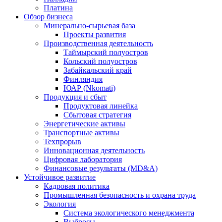
Платина
Обзор бизнеса
Минерально-сырьевая база
Проекты развития
Производственная деятельность
Таймырский полуостров
Кольский полуостров
Забайкальский край
Финляндия
ЮАР (Nkomati)
Продукция и сбыт
Продуктовая линейка
Сбытовая стратегия
Энергетические активы
Транспортные активы
Техпрорыв
Инновационная деятельность
Цифровая лаборатория
Финансовые результаты (MD&A)
Устойчивое развитие
Кадровая политика
Промышленная безопасность и охрана труда
Экология
Система экологического менеджмента
Выбросы