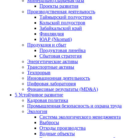
Минерально-сырьевая база
Проекты развития
Производственная деятельность
Таймырский полуостров
Кольский полуостров
Забайкальский край
Финляндия
ЮАР (Nkomati)
Продукция и сбыт
Продуктовая линейка
Сбытовая стратегия
Энергетические активы
Транспортные активы
Техпрорыв
Инновационная деятельность
Цифровая лаборатория
Финансовые результаты (MD&A)
5
Устойчивое развитие
Кадровая политика
Промышленная безопасность и охрана труда
Экология
Система экологического менеджмента
Выбросы
Отходы производства
Водные объекты