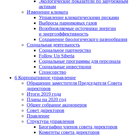
Экологические показатели по зарубежным
активам
Изменение климата
Управление климатическими рисками
Выбросы парниковых газов
Возобновляемые источники энергии
и энергоэффективность
Сохранение биологического разнообразия
Социальная деятельность
Социальное партнерство
Follow Up Siberia
Социальные программы для персонала
Социальные инвестиции
Спонсорство
6
Корпоративное управление
Обращение заместителя Председателя Совета
директоров
Итоги 2019 года
Планы на 2020 год
Общее собрание акционеров
Совет директоров
Правление
Структура управления
Биографии членов совета директоров
Комитеты совета директоров