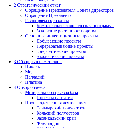
2
Стратегический отчет
Обращение Председателя Совета директоров
Обращение Президента
Расширяем горизонты
Комплексная экологическая программа
Ускорение роста производства
Основные инвестиционные проекты
Добывающие проекты
Перерабатывающие проекты
Энергетические проекты
Экологические проекты
3
Обзор рынка металлов
Никель
Медь
Палладий
Платина
4
Обзор бизнеса
Минерально-сырьевая база
Проекты развития
Производственная деятельность
Таймырский полуостров
Кольский полуостров
Забайкальский край
Финляндия