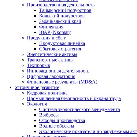
Производственная деятельность
Таймырский полуостров
Кольский полуостров
Забайкальский край
Финляндия
ЮАР (Nkomati)
Продукция и сбыт
Продуктовая линейка
Сбытовая стратегия
Энергетические активы
Транспортные активы
Техпрорыв
Инновационная деятельность
Цифровая лаборатория
Финансовые результаты (MD&A)
Устойчивое развитие
Кадровая политика
Промышленная безопасность и охрана труда
Экология
Система экологического менеджмента
Выбросы
Отходы производства
Водные объекты
Экологические показатели по зарубежным ак
Изменение климата