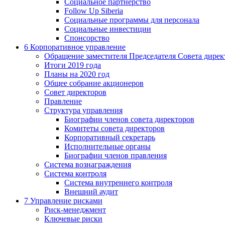
Социальное партнерство
Follow Up Siberia
Социальные программы для персонала
Социальные инвестиции
Спонсорство
6
Корпоративное управление
Обращение заместителя Председателя Совета дирек
Итоги 2019 года
Планы на 2020 год
Общее собрание акционеров
Совет директоров
Правление
Структура управления
Биографии членов совета директоров
Комитеты совета директоров
Корпоративный секретарь
Исполнительные органы
Биографии членов правления
Система вознаграждения
Система контроля
Система внутреннего контроля
Внешний аудит
7
Управление рисками
Риск-менеджмент
Ключевые риски