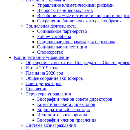
Управление климатическими рисками
Выбросы парниковых газов
Возобновляемые источники энергии и энерго
Сохранение биологического разнообразия
Социальная деятельность
Социальное партнерство
Follow Up Siberia
Социальные программы для персонала
Социальные инвестиции
Спонсорство
Корпоративное управление
Обращение заместителя Председателя Совета дирек
Итоги 2019 года
Планы на 2020 год
Общее собрание акционеров
Совет директоров
Правление
Структура управления
Биографии членов совета директоров
Комитеты совета директоров
Корпоративный секретарь
Исполнительные органы
Биографии членов правления
Система вознаграждения