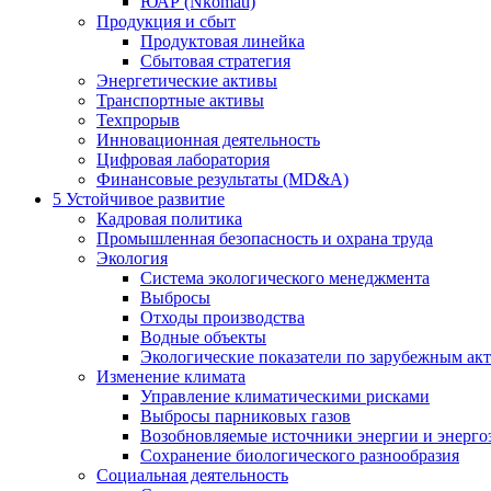
ЮАР (Nkomati)
Продукция и сбыт
Продуктовая линейка
Сбытовая стратегия
Энергетические активы
Транспортные активы
Техпрорыв
Инновационная деятельность
Цифровая лаборатория
Финансовые результаты (MD&A)
5
Устойчивое развитие
Кадровая политика
Промышленная безопасность и охрана труда
Экология
Система экологического менеджмента
Выбросы
Отходы производства
Водные объекты
Экологические показатели по зарубежным ак
Изменение климата
Управление климатическими рисками
Выбросы парниковых газов
Возобновляемые источники энергии и энерго
Сохранение биологического разнообразия
Социальная деятельность