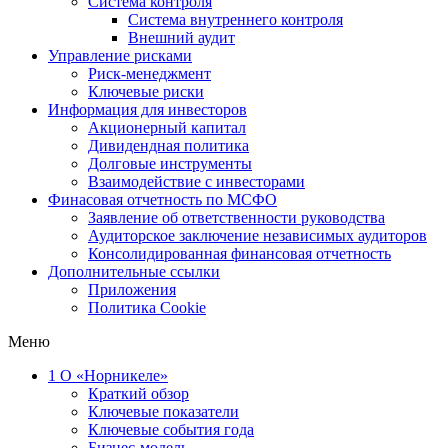
Система контроля
Система внутреннего контроля
Внешний аудит
Управление рисками
Риск-менеджмент
Ключевые риски
Информация для инвесторов
Акционерный капитал
Дивидендная политика
Долговые инструменты
Взаимодействие с инвеcторами
Финасовая отчетность по МСФО
Заявление об ответственности руководства
Аудиторское заключение независимых аудиторов
Консолидированная финансовая отчетность
Дополнительные ссылки
Приложения
Политика Cookie
Меню
1
О «Норникеле»
Краткий обзор
Ключевые показатели
Ключевые события года
Бизнес-модель