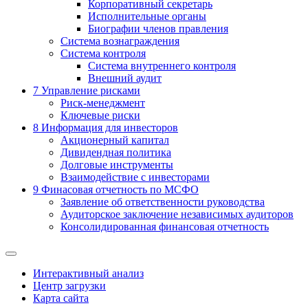
Корпоративный секретарь
Исполнительные органы
Биографии членов правления
Система вознаграждения
Система контроля
Система внутреннего контроля
Внешний аудит
7
Управление рисками
Риск-менеджмент
Ключевые риски
8
Информация для инвесторов
Акционерный капитал
Дивидендная политика
Долговые инструменты
Взаимодействие с инвеcторами
9
Финасовая отчетность по МСФО
Заявление об ответственности руководства
Аудиторское заключение независимых аудиторов
Консолидированная финансовая отчетность
Интерактивный анализ
Центр загрузки
Карта сайта