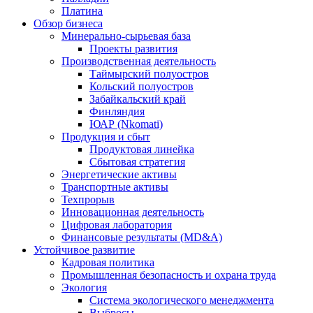
Платина
Обзор бизнеса
Минерально-сырьевая база
Проекты развития
Производственная деятельность
Таймырский полуостров
Кольский полуостров
Забайкальский край
Финляндия
ЮАР (Nkomati)
Продукция и сбыт
Продуктовая линейка
Сбытовая стратегия
Энергетические активы
Транспортные активы
Техпрорыв
Инновационная деятельность
Цифровая лаборатория
Финансовые результаты (MD&A)
Устойчивое развитие
Кадровая политика
Промышленная безопасность и охрана труда
Экология
Система экологического менеджмента
Выбросы