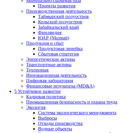
Минерально-сырьевая база
Проекты развития
Производственная деятельность
Таймырский полуостров
Кольский полуостров
Забайкальский край
Финляндия
ЮАР (Nkomati)
Продукция и сбыт
Продуктовая линейка
Сбытовая стратегия
Энергетические активы
Транспортные активы
Техпрорыв
Инновационная деятельность
Цифровая лаборатория
Финансовые результаты (MD&A)
5
Устойчивое развитие
Кадровая политика
Промышленная безопасность и охрана труда
Экология
Система экологического менеджмента
Выбросы
Отходы производства
Водные объекты