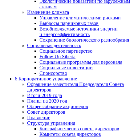
Экологические показатели по зарубежным
активам
Изменение климата
Управление климатическими рисками
Выбросы парниковых газов
Возобновляемые источники энергии
и энергоэффективность
Сохранение биологического разнообразия
Социальная деятельность
Социальное партнерство
Follow Up Siberia
Социальные программы для персонала
Социальные инвестиции
Спонсорство
6
Корпоративное управление
Обращение заместителя Председателя Совета
директоров
Итоги 2019 года
Планы на 2020 год
Общее собрание акционеров
Совет директоров
Правление
Структура управления
Биографии членов совета директоров
Комитеты совета директоров