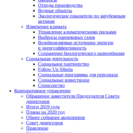
Отходы производства
Водные объекты
Экологические показатели по зарубежным
активам
Изменение климата
Управление климатическими рисками
Выбросы парниковых газов
Возобновляемые источники энергии
и энергоэффективность
Сохранение биологического разнообразия
Социальная деятельность
Социальное партнерство
Follow Up Siberia
Социальные программы для персонала
Социальные инвестиции
Спонсорство
Корпоративное управление
Обращение заместителя Председателя Совета
директоров
Итоги 2019 года
Планы на 2020 год
Общее собрание акционеров
Совет директоров
Правление