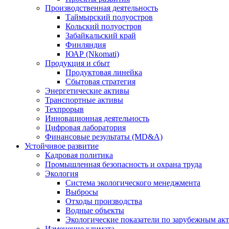
Производственная деятельность
Таймырский полуостров
Кольский полуостров
Забайкальский край
Финляндия
ЮАР (Nkomati)
Продукция и сбыт
Продуктовая линейка
Сбытовая стратегия
Энергетические активы
Транспортные активы
Техпрорыв
Инновационная деятельность
Цифровая лаборатория
Финансовые результаты (MD&A)
Устойчивое развитие
Кадровая политика
Промышленная безопасность и охрана труда
Экология
Система экологического менеджмента
Выбросы
Отходы производства
Водные объекты
Экологические показатели по зарубежным ак
Изменение климата