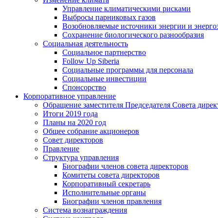
Управление климатическими рисками
Выбросы парниковых газов
Возобновляемые источники энергии и энерго
Сохранение биологического разнообразия
Социальная деятельность
Социальное партнерство
Follow Up Siberia
Социальные программы для персонала
Социальные инвестиции
Спонсорство
Корпоративное управление
Обращение заместителя Председателя Совета дирек
Итоги 2019 года
Планы на 2020 год
Общее собрание акционеров
Совет директоров
Правление
Структура управления
Биографии членов совета директоров
Комитеты совета директоров
Корпоративный секретарь
Исполнительные органы
Биографии членов правления
Система вознаграждения