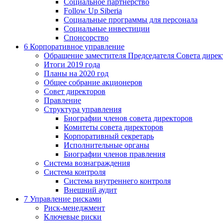
Социальное партнерство
Follow Up Siberia
Социальные программы для персонала
Социальные инвестиции
Спонсорство
6
Корпоративное управление
Обращение заместителя Председателя Совета дирек
Итоги 2019 года
Планы на 2020 год
Общее собрание акционеров
Совет директоров
Правление
Структура управления
Биографии членов совета директоров
Комитеты совета директоров
Корпоративный секретарь
Исполнительные органы
Биографии членов правления
Система вознаграждения
Система контроля
Система внутреннего контроля
Внешний аудит
7
Управление рисками
Риск-менеджмент
Ключевые риски