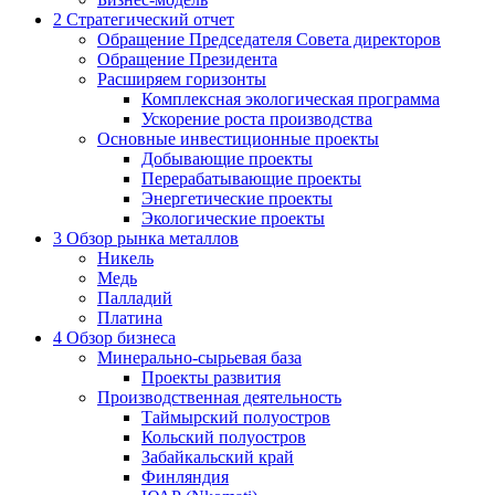
2
Стратегический отчет
Обращение Председателя Совета директоров
Обращение Президента
Расширяем горизонты
Комплексная экологическая программа
Ускорение роста производства
Основные инвестиционные проекты
Добывающие проекты
Перерабатывающие проекты
Энергетические проекты
Экологические проекты
3
Обзор рынка металлов
Никель
Медь
Палладий
Платина
4
Обзор бизнеса
Минерально-сырьевая база
Проекты развития
Производственная деятельность
Таймырский полуостров
Кольский полуостров
Забайкальский край
Финляндия