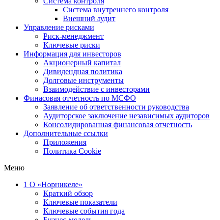
Система контроля
Система внутреннего контроля
Внешний аудит
Управление рисками
Риск-менеджмент
Ключевые риски
Информация для инвесторов
Акционерный капитал
Дивидендная политика
Долговые инструменты
Взаимодействие с инвеcторами
Финасовая отчетность по МСФО
Заявление об ответственности руководства
Аудиторское заключение независимых аудиторов
Консолидированная финансовая отчетность
Дополнительные ссылки
Приложения
Политика Cookie
Меню
1
О «Норникеле»
Краткий обзор
Ключевые показатели
Ключевые события года
Бизнес-модель