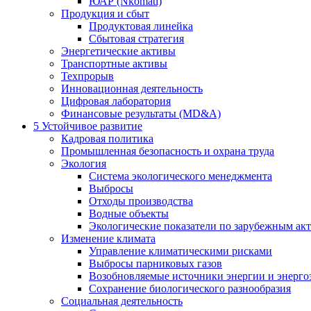
ЮАР (Nkomati)
Продукция и сбыт
Продуктовая линейка
Сбытовая стратегия
Энергетические активы
Транспортные активы
Техпрорыв
Инновационная деятельность
Цифровая лаборатория
Финансовые результаты (MD&A)
5
Устойчивое развитие
Кадровая политика
Промышленная безопасность и охрана труда
Экология
Система экологического менеджмента
Выбросы
Отходы производства
Водные объекты
Экологические показатели по зарубежным ак
Изменение климата
Управление климатическими рисками
Выбросы парниковых газов
Возобновляемые источники энергии и энерго
Сохранение биологического разнообразия
Социальная деятельность