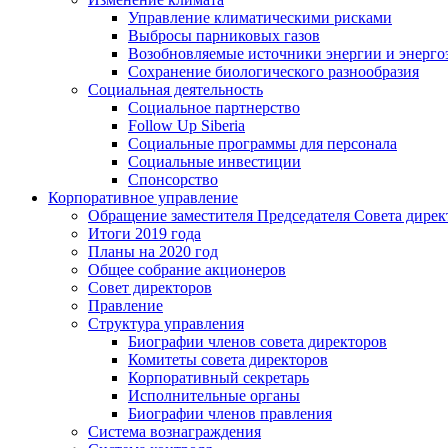
Управление климатическими рисками
Выбросы парниковых газов
Возобновляемые источники энергии и энерго
Сохранение биологического разнообразия
Социальная деятельность
Социальное партнерство
Follow Up Siberia
Социальные программы для персонала
Социальные инвестиции
Спонсорство
Корпоративное управление
Обращение заместителя Председателя Совета дирек
Итоги 2019 года
Планы на 2020 год
Общее собрание акционеров
Совет директоров
Правление
Структура управления
Биографии членов совета директоров
Комитеты совета директоров
Корпоративный секретарь
Исполнительные органы
Биографии членов правления
Система вознаграждения