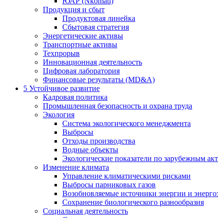
ЮАР (Nkomati)
Продукция и сбыт
Продуктовая линейка
Сбытовая стратегия
Энергетические активы
Транспортные активы
Техпрорыв
Инновационная деятельность
Цифровая лаборатория
Финансовые результаты (MD&A)
5
Устойчивое развитие
Кадровая политика
Промышленная безопасность и охрана труда
Экология
Система экологического менеджмента
Выбросы
Отходы производства
Водные объекты
Экологические показатели по зарубежным ак
Изменение климата
Управление климатическими рисками
Выбросы парниковых газов
Возобновляемые источники энергии и энерго
Сохранение биологического разнообразия
Социальная деятельность