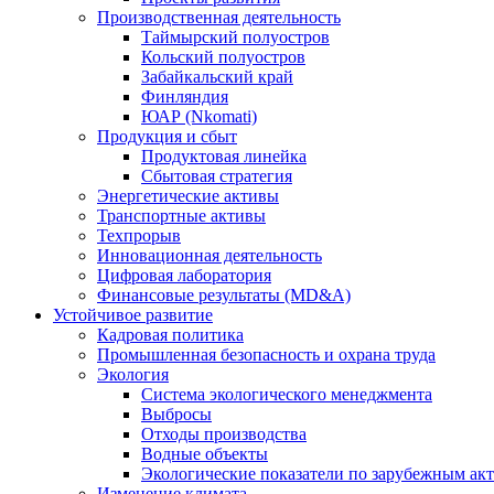
Производственная деятельность
Таймырский полуостров
Кольский полуостров
Забайкальский край
Финляндия
ЮАР (Nkomati)
Продукция и сбыт
Продуктовая линейка
Сбытовая стратегия
Энергетические активы
Транспортные активы
Техпрорыв
Инновационная деятельность
Цифровая лаборатория
Финансовые результаты (MD&A)
Устойчивое развитие
Кадровая политика
Промышленная безопасность и охрана труда
Экология
Система экологического менеджмента
Выбросы
Отходы производства
Водные объекты
Экологические показатели по зарубежным ак
Изменение климата