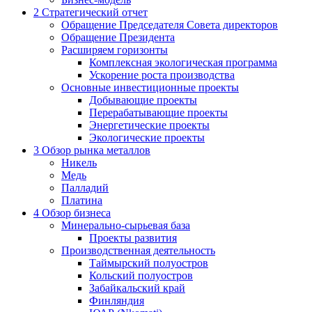
2
Стратегический отчет
Обращение Председателя Совета директоров
Обращение Президента
Расширяем горизонты
Комплексная экологическая программа
Ускорение роста производства
Основные инвестиционные проекты
Добывающие проекты
Перерабатывающие проекты
Энергетические проекты
Экологические проекты
3
Обзор рынка металлов
Никель
Медь
Палладий
Платина
4
Обзор бизнеса
Минерально-сырьевая база
Проекты развития
Производственная деятельность
Таймырский полуостров
Кольский полуостров
Забайкальский край
Финляндия