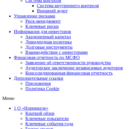
Система контроля
Система внутреннего контроля
Внешний аудит
Управление рисками
Риск-менеджмент
Ключевые риски
Информация для инвесторов
Акционерный капитал
Дивидендная политика
Долговые инструменты
Взаимодействие с инвеcторами
Финасовая отчетность по МСФО
Заявление об ответственности руководства
Аудиторское заключение независимых аудиторов
Консолидированная финансовая отчетность
Дополнительные ссылки
Приложения
Политика Cookie
Меню
1
О «Норникеле»
Краткий обзор
Ключевые показатели
Ключевые события года
Бизнес-модель