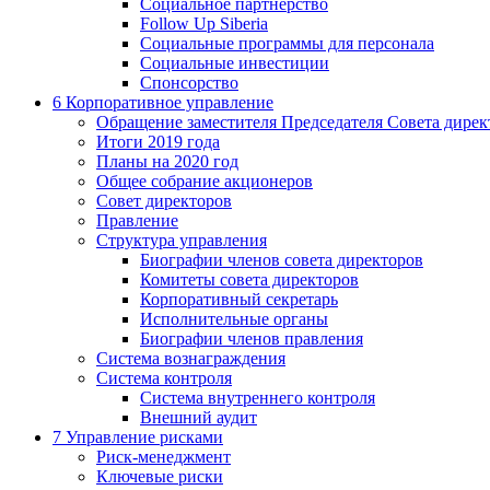
Социальное партнерство
Follow Up Siberia
Социальные программы для персонала
Социальные инвестиции
Спонсорство
6
Корпоративное управление
Обращение заместителя Председателя Совета дирек
Итоги 2019 года
Планы на 2020 год
Общее собрание акционеров
Совет директоров
Правление
Структура управления
Биографии членов совета директоров
Комитеты совета директоров
Корпоративный секретарь
Исполнительные органы
Биографии членов правления
Система вознаграждения
Система контроля
Система внутреннего контроля
Внешний аудит
7
Управление рисками
Риск-менеджмент
Ключевые риски