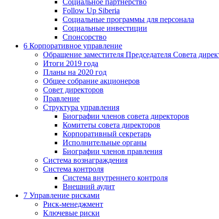
Социальное партнерство
Follow Up Siberia
Социальные программы для персонала
Социальные инвестиции
Спонсорство
6
Корпоративное управление
Обращение заместителя Председателя Совета дирек
Итоги 2019 года
Планы на 2020 год
Общее собрание акционеров
Совет директоров
Правление
Структура управления
Биографии членов совета директоров
Комитеты совета директоров
Корпоративный секретарь
Исполнительные органы
Биографии членов правления
Система вознаграждения
Система контроля
Система внутреннего контроля
Внешний аудит
7
Управление рисками
Риск-менеджмент
Ключевые риски