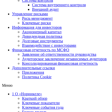
Система контроля
Система внутреннего контроля
Внешний аудит
Управление рисками
Риск-менеджмент
Ключевые риски
Информация для инвесторов
Акционерный капитал
Дивидендная политика
Долговые инструменты
Взаимодействие с инвеcторами
Финасовая отчетность по МСФО
Заявление об ответственности руководства
Аудиторское заключение независимых аудиторов
Консолидированная финансовая отчетность
Дополнительные ссылки
Приложения
Политика Cookie
Меню
1
О «Норникеле»
Краткий обзор
Ключевые показатели
Ключевые события года
Бизнес-модель