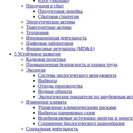
ЮАР (Nkomati)
Продукция и сбыт
Продуктовая линейка
Сбытовая стратегия
Энергетические активы
Транспортные активы
Техпрорыв
Инновационная деятельность
Цифровая лаборатория
Финансовые результаты (MD&A)
5
Устойчивое развитие
Кадровая политика
Промышленная безопасность и охрана труда
Экология
Система экологического менеджмента
Выбросы
Отходы производства
Водные объекты
Экологические показатели по зарубежным ак
Изменение климата
Управление климатическими рисками
Выбросы парниковых газов
Возобновляемые источники энергии и энерго
Сохранение биологического разнообразия
Социальная деятельность