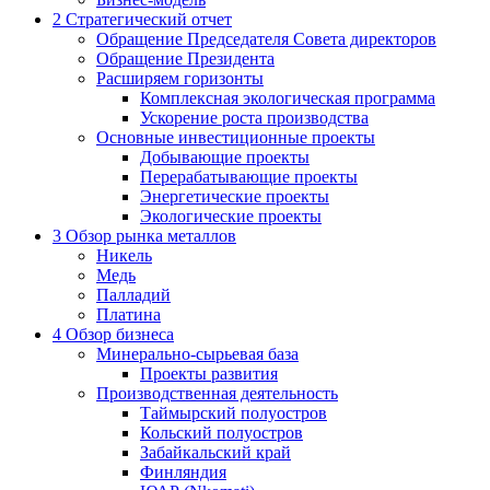
2
Стратегический отчет
Обращение Председателя Совета директоров
Обращение Президента
Расширяем горизонты
Комплексная экологическая программа
Ускорение роста производства
Основные инвестиционные проекты
Добывающие проекты
Перерабатывающие проекты
Энергетические проекты
Экологические проекты
3
Обзор рынка металлов
Никель
Медь
Палладий
Платина
4
Обзор бизнеса
Минерально-сырьевая база
Проекты развития
Производственная деятельность
Таймырский полуостров
Кольский полуостров
Забайкальский край
Финляндия