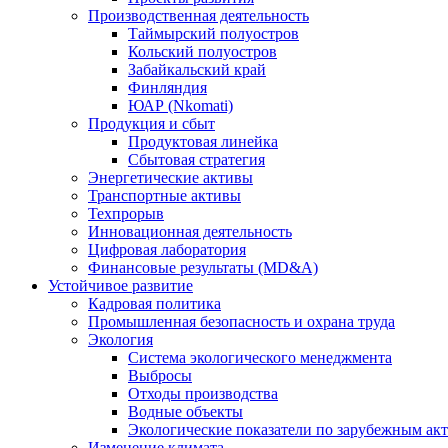
Производственная деятельность
Таймырский полуостров
Кольский полуостров
Забайкальский край
Финляндия
ЮАР (Nkomati)
Продукция и сбыт
Продуктовая линейка
Сбытовая стратегия
Энергетические активы
Транспортные активы
Техпрорыв
Инновационная деятельность
Цифровая лаборатория
Финансовые результаты (MD&A)
Устойчивое развитие
Кадровая политика
Промышленная безопасность и охрана труда
Экология
Система экологического менеджмента
Выбросы
Отходы производства
Водные объекты
Экологические показатели по зарубежным ак
Изменение климата