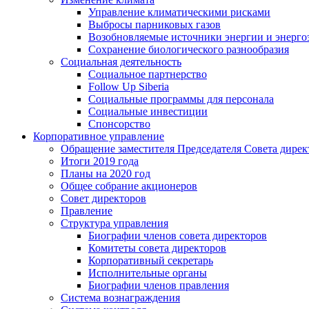
Управление климатическими рисками
Выбросы парниковых газов
Возобновляемые источники энергии и энерго
Сохранение биологического разнообразия
Социальная деятельность
Социальное партнерство
Follow Up Siberia
Социальные программы для персонала
Социальные инвестиции
Спонсорство
Корпоративное управление
Обращение заместителя Председателя Совета дирек
Итоги 2019 года
Планы на 2020 год
Общее собрание акционеров
Совет директоров
Правление
Структура управления
Биографии членов совета директоров
Комитеты совета директоров
Корпоративный секретарь
Исполнительные органы
Биографии членов правления
Система вознаграждения