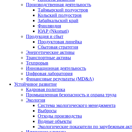
Производственная деятельность
Таймырский полуостров
Кольский полуостров
Забайкальский край
Финляндия
ЮАР (Nkomati)
Продукция и сбыт
Продуктовая линейка
Сбытовая стратегия
Энергетические активы
Транспортные активы
Техпрорыв
Инновационная деятельность
Цифровая лаборатория
Финансовые результаты (MD&A)
Устойчивое развитие
Кадровая политика
Промышленная безопасность и охрана труда
Экология
Система экологического менеджмента
Выбросы
Отходы производства
Водные объекты
Экологические показатели по зарубежным ак
Изменение климата