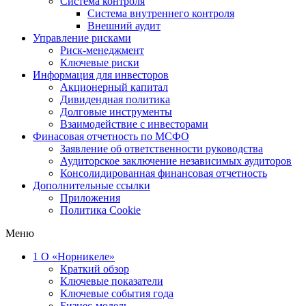
Система контроля
Система внутреннего контроля
Внешний аудит
Управление рисками
Риск-менеджмент
Ключевые риски
Информация для инвесторов
Акционерный капитал
Дивидендная политика
Долговые инструменты
Взаимодействие с инвеcторами
Финасовая отчетность по МСФО
Заявление об ответственности руководства
Аудиторское заключение независимых аудиторов
Консолидированная финансовая отчетность
Дополнительные ссылки
Приложения
Политика Cookie
Меню
1
О «Норникеле»
Краткий обзор
Ключевые показатели
Ключевые события года
Бизнес-модель