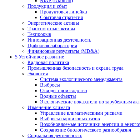
ЮАР (Nkomati)
Продукция и сбыт
Продуктовая линейка
Сбытовая стратегия
Энергетические активы
Транспортные активы
Техпрорыв
Инновационная деятельность
Цифровая лаборатория
Финансовые результаты (MD&A)
5
Устойчивое развитие
Кадровая политика
Промышленная безопасность и охрана труда
Экология
Система экологического менеджмента
Выбросы
Отходы производства
Водные объекты
Экологические показатели по зарубежным ак
Изменение климата
Управление климатическими рисками
Выбросы парниковых газов
Возобновляемые источники энергии и энерго
Сохранение биологического разнообразия
Социальная деятельность