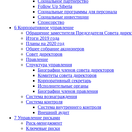
Социальное партнерство
Follow Up Siberia
Социальные программы для персонала
Социальные инвестиции
Спонсорство
6
Корпоративное управление
Обращение заместителя Председателя Совета дирек
Итоги 2019 года
Планы на 2020 год
Общее собрание акционеров
Совет директоров
Правление
Структура управления
Биографии членов совета директоров
Комитеты совета директоров
Корпоративный секретарь
Исполнительные органы
Биографии членов правления
Система вознаграждения
Система контроля
Система внутреннего контроля
Внешний аудит
7
Управление рисками
Риск-менеджмент
Ключевые риски