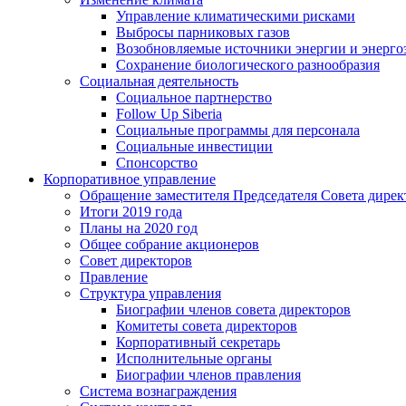
Управление климатическими рисками
Выбросы парниковых газов
Возобновляемые источники энергии и энерго
Сохранение биологического разнообразия
Социальная деятельность
Социальное партнерство
Follow Up Siberia
Социальные программы для персонала
Социальные инвестиции
Спонсорство
Корпоративное управление
Обращение заместителя Председателя Совета дирек
Итоги 2019 года
Планы на 2020 год
Общее собрание акционеров
Совет директоров
Правление
Структура управления
Биографии членов совета директоров
Комитеты совета директоров
Корпоративный секретарь
Исполнительные органы
Биографии членов правления
Система вознаграждения