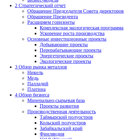
2
Стратегический отчет
Обращение Председателя Совета директоров
Обращение Президента
Расширяем горизонты
Комплексная экологическая программа
Ускорение роста производства
Основные инвестиционные проекты
Добывающие проекты
Перерабатывающие проекты
Энергетические проекты
Экологические проекты
3
Обзор рынка металлов
Никель
Медь
Палладий
Платина
4
Обзор бизнеса
Минерально-сырьевая база
Проекты развития
Производственная деятельность
Таймырский полуостров
Кольский полуостров
Забайкальский край
Финляндия