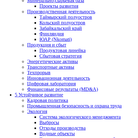
Минерально-сырьевая база
Проекты развития
Производственная деятельность
Таймырский полуостров
Кольский полуостров
Забайкальский край
Финляндия
ЮАР (Nkomati)
Продукция и сбыт
Продуктовая линейка
Сбытовая стратегия
Энергетические активы
Транспортные активы
Техпрорыв
Инновационная деятельность
Цифровая лаборатория
Финансовые результаты (MD&A)
5
Устойчивое развитие
Кадровая политика
Промышленная безопасность и охрана труда
Экология
Система экологического менеджмента
Выбросы
Отходы производства
Водные объекты