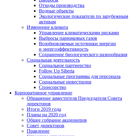
Отходы производства
Водные объекты
Экологические показатели по зарубежным
активам
Изменение климата
Управление климатическими рисками
Выбросы парниковых газов
Возобновляемые источники энергии
и энергоэффективность
Сохранение биологического разнообразия
Социальная деятельность
Социальное партнерство
Follow Up Siberia
Социальные программы для персонала
Социальные инвестиции
Спонсорство
Корпоративное управление
Обращение заместителя Председателя Совета
директоров
Итоги 2019 года
Планы на 2020 год
Общее собрание акционеров
Совет директоров
Правление