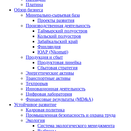
Платина
Обзор бизнеса
Минерально-сырьевая база
Проекты развития
Производственная деятельность
Таймырский полуостров
Кольский полуостров
Забайкальский край
Финляндия
ЮАР (Nkomati)
Продукция и сбыт
Продуктовая линейка
Сбытовая стратегия
Энергетические активы
Транспортные активы
Техпрорыв
Инновационная деятельность
Цифровая лаборатория
Финансовые результаты (MD&A)
Устойчивое развитие
Кадровая политика
Промышленная безопасность и охрана труда
Экология
Система экологического менеджмента
Выбросы