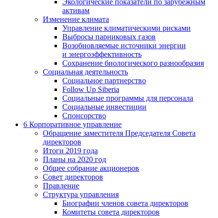
Экологические показатели по зарубежным
активам
Изменение климата
Управление климатическими рисками
Выбросы парниковых газов
Возобновляемые источники энергии
и энергоэффективность
Сохранение биологического разнообразия
Социальная деятельность
Социальное партнерство
Follow Up Siberia
Социальные программы для персонала
Социальные инвестиции
Спонсорство
6
Корпоративное управление
Обращение заместителя Председателя Совета
директоров
Итоги 2019 года
Планы на 2020 год
Общее собрание акционеров
Совет директоров
Правление
Структура управления
Биографии членов совета директоров
Комитеты совета директоров