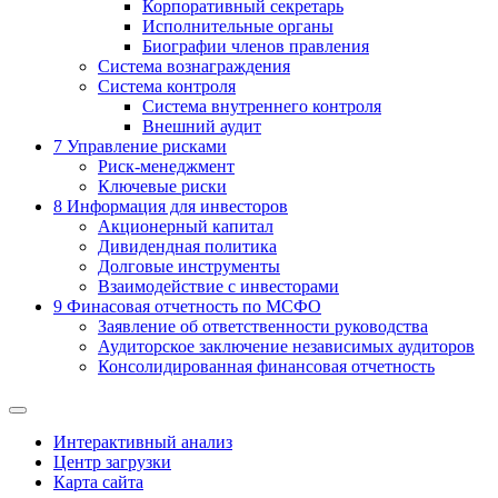
Корпоративный секретарь
Исполнительные органы
Биографии членов правления
Система вознаграждения
Система контроля
Система внутреннего контроля
Внешний аудит
7
Управление рисками
Риск-менеджмент
Ключевые риски
8
Информация для инвесторов
Акционерный капитал
Дивидендная политика
Долговые инструменты
Взаимодействие с инвеcторами
9
Финасовая отчетность по МСФО
Заявление об ответственности руководства
Аудиторское заключение независимых аудиторов
Консолидированная финансовая отчетность
Интерактивный анализ
Центр загрузки
Карта сайта