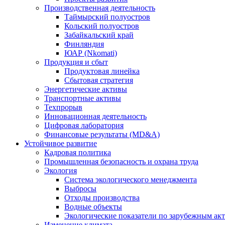
Производственная деятельность
Таймырский полуостров
Кольский полуостров
Забайкальский край
Финляндия
ЮАР (Nkomati)
Продукция и сбыт
Продуктовая линейка
Сбытовая стратегия
Энергетические активы
Транспортные активы
Техпрорыв
Инновационная деятельность
Цифровая лаборатория
Финансовые результаты (MD&A)
Устойчивое развитие
Кадровая политика
Промышленная безопасность и охрана труда
Экология
Система экологического менеджмента
Выбросы
Отходы производства
Водные объекты
Экологические показатели по зарубежным ак
Изменение климата