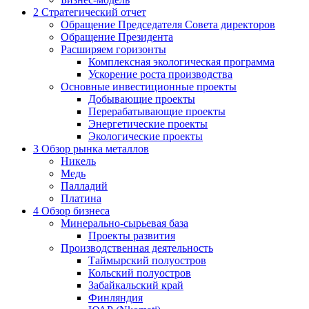
2
Стратегический отчет
Обращение Председателя Совета директоров
Обращение Президента
Расширяем горизонты
Комплексная экологическая программа
Ускорение роста производства
Основные инвестиционные проекты
Добывающие проекты
Перерабатывающие проекты
Энергетические проекты
Экологические проекты
3
Обзор рынка металлов
Никель
Медь
Палладий
Платина
4
Обзор бизнеса
Минерально-сырьевая база
Проекты развития
Производственная деятельность
Таймырский полуостров
Кольский полуостров
Забайкальский край
Финляндия