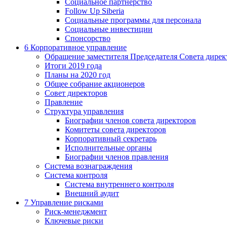
Социальное партнерство
Follow Up Siberia
Социальные программы для персонала
Социальные инвестиции
Спонсорство
6
Корпоративное управление
Обращение заместителя Председателя Совета дирек
Итоги 2019 года
Планы на 2020 год
Общее собрание акционеров
Совет директоров
Правление
Структура управления
Биографии членов совета директоров
Комитеты совета директоров
Корпоративный секретарь
Исполнительные органы
Биографии членов правления
Система вознаграждения
Система контроля
Система внутреннего контроля
Внешний аудит
7
Управление рисками
Риск-менеджмент
Ключевые риски