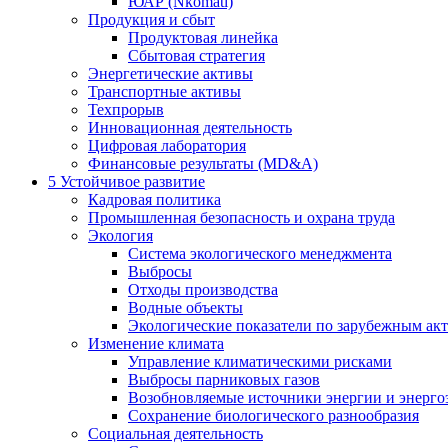
ЮАР (Nkomati)
Продукция и сбыт
Продуктовая линейка
Сбытовая стратегия
Энергетические активы
Транспортные активы
Техпрорыв
Инновационная деятельность
Цифровая лаборатория
Финансовые результаты (MD&A)
5
Устойчивое развитие
Кадровая политика
Промышленная безопасность и охрана труда
Экология
Система экологического менеджмента
Выбросы
Отходы производства
Водные объекты
Экологические показатели по зарубежным ак
Изменение климата
Управление климатическими рисками
Выбросы парниковых газов
Возобновляемые источники энергии и энерго
Сохранение биологического разнообразия
Социальная деятельность