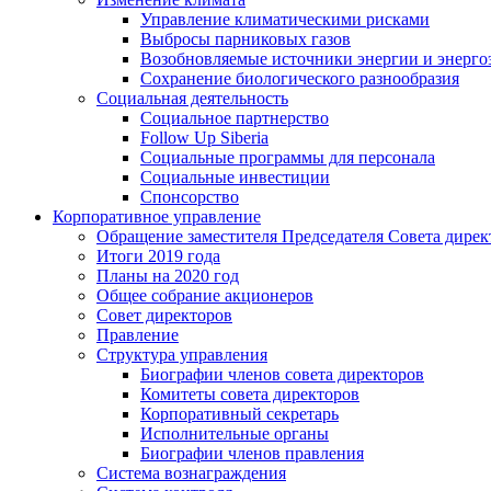
Управление климатическими рисками
Выбросы парниковых газов
Возобновляемые источники энергии и энерго
Сохранение биологического разнообразия
Социальная деятельность
Социальное партнерство
Follow Up Siberia
Социальные программы для персонала
Социальные инвестиции
Спонсорство
Корпоративное управление
Обращение заместителя Председателя Совета дирек
Итоги 2019 года
Планы на 2020 год
Общее собрание акционеров
Совет директоров
Правление
Структура управления
Биографии членов совета директоров
Комитеты совета директоров
Корпоративный секретарь
Исполнительные органы
Биографии членов правления
Система вознаграждения