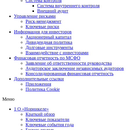
Система контроля
Система внутреннего контроля
Внешний аудит
Управление рисками
Риск-менеджмент
Ключевые риски
Информация для инвесторов
Акционерный капитал
Дивидендная политика
Долговые инструменты
Взаимодействие с инвеcторами
Финасовая отчетность по МСФО
Заявление об ответственности руководства
Аудиторское заключение независимых аудиторов
Консолидированная финансовая отчетность
Дополнительные ссылки
Приложения
Политика Cookie
Меню
1
О «Норникеле»
Краткий обзор
Ключевые показатели
Ключевые события года
Бизнес-модель