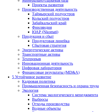
Минерально-сырьевая база
Проекты развития
Производственная деятельность
Таймырский полуостров
Кольский полуостров
Забайкальский край
Финляндия
ЮАР (Nkomati)
Продукция и сбыт
Продуктовая линейка
Сбытовая стратегия
Энергетические активы
Транспортные активы
Техпрорыв
Инновационная деятельность
Цифровая лаборатория
Финансовые результаты (MD&A)
5
Устойчивое развитие
Кадровая политика
Промышленная безопасность и охрана труда
Экология
Система экологического менеджмента
Выбросы
Отходы производства
Водные объекты