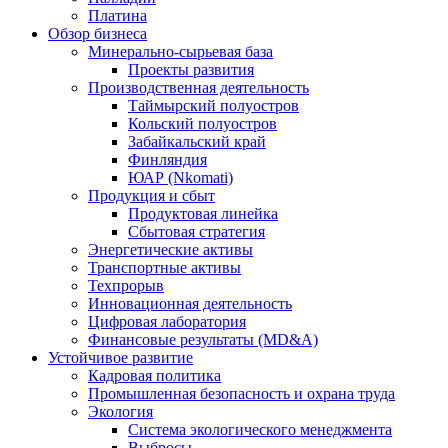
Платина
Обзор бизнеса
Минерально-сырьевая база
Проекты развития
Производственная деятельность
Таймырский полуостров
Кольский полуостров
Забайкальский край
Финляндия
ЮАР (Nkomati)
Продукция и сбыт
Продуктовая линейка
Сбытовая стратегия
Энергетические активы
Транспортные активы
Техпрорыв
Инновационная деятельность
Цифровая лаборатория
Финансовые результаты (MD&A)
Устойчивое развитие
Кадровая политика
Промышленная безопасность и охрана труда
Экология
Система экологического менеджмента
Выбросы