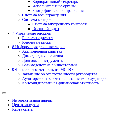
Корпоративный секретарь
Исполнительные органы
Биографии членов правления
Система вознаграждения
Система контроля
Система внутреннего контроля
Внешний аудит
7
Управление рисками
Риск-менеджмент
Ключевые риски
8
Информация для инвесторов
Акционерный капитал
Дивидендная политика
Долговые инструменты
Взаимодействие с инвеcторами
9
Финасовая отчетность по МСФО
Заявление об ответственности руководства
Аудиторское заключение независимых аудиторов
Консолидированная финансовая отчетность
Интерактивный анализ
Центр загрузки
Карта сайта