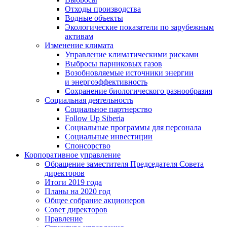
Отходы производства
Водные объекты
Экологические показатели по зарубежным
активам
Изменение климата
Управление климатическими рисками
Выбросы парниковых газов
Возобновляемые источники энергии
и энергоэффективность
Сохранение биологического разнообразия
Социальная деятельность
Социальное партнерство
Follow Up Siberia
Социальные программы для персонала
Социальные инвестиции
Спонсорство
Корпоративное управление
Обращение заместителя Председателя Совета
директоров
Итоги 2019 года
Планы на 2020 год
Общее собрание акционеров
Совет директоров
Правление