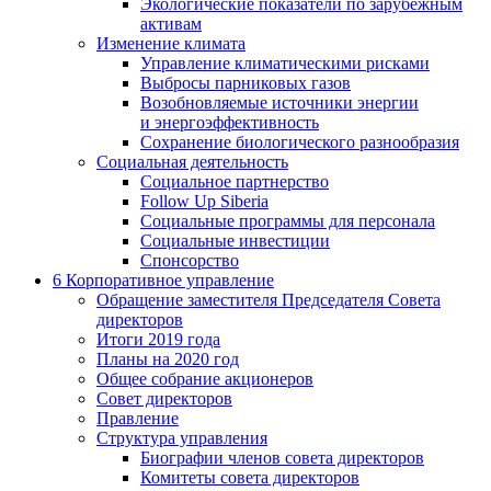
Экологические показатели по зарубежным
активам
Изменение климата
Управление климатическими рисками
Выбросы парниковых газов
Возобновляемые источники энергии
и энергоэффективность
Сохранение биологического разнообразия
Социальная деятельность
Социальное партнерство
Follow Up Siberia
Социальные программы для персонала
Социальные инвестиции
Спонсорство
6
Корпоративное управление
Обращение заместителя Председателя Совета
директоров
Итоги 2019 года
Планы на 2020 год
Общее собрание акционеров
Совет директоров
Правление
Структура управления
Биографии членов совета директоров
Комитеты совета директоров