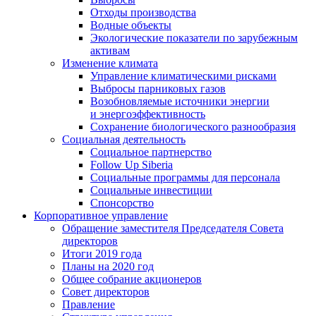
Отходы производства
Водные объекты
Экологические показатели по зарубежным
активам
Изменение климата
Управление климатическими рисками
Выбросы парниковых газов
Возобновляемые источники энергии
и энергоэффективность
Сохранение биологического разнообразия
Социальная деятельность
Социальное партнерство
Follow Up Siberia
Социальные программы для персонала
Социальные инвестиции
Спонсорство
Корпоративное управление
Обращение заместителя Председателя Совета
директоров
Итоги 2019 года
Планы на 2020 год
Общее собрание акционеров
Совет директоров
Правление