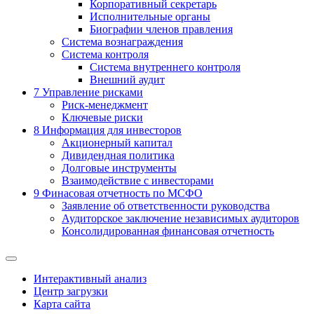
Корпоративный секретарь
Исполнительные органы
Биографии членов правления
Система вознаграждения
Система контроля
Система внутреннего контроля
Внешний аудит
7
Управление рисками
Риск-менеджмент
Ключевые риски
8
Информация для инвесторов
Акционерный капитал
Дивидендная политика
Долговые инструменты
Взаимодействие с инвеcторами
9
Финасовая отчетность по МСФО
Заявление об ответственности руководства
Аудиторское заключение независимых аудиторов
Консолидированная финансовая отчетность
Интерактивный анализ
Центр загрузки
Карта сайта