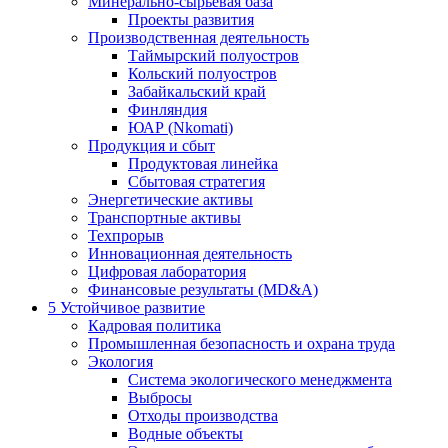
Минерально-сырьевая база
Проекты развития
Производственная деятельность
Таймырский полуостров
Кольский полуостров
Забайкальский край
Финляндия
ЮАР (Nkomati)
Продукция и сбыт
Продуктовая линейка
Сбытовая стратегия
Энергетические активы
Транспортные активы
Техпрорыв
Инновационная деятельность
Цифровая лаборатория
Финансовые результаты (MD&A)
5
Устойчивое развитие
Кадровая политика
Промышленная безопасность и охрана труда
Экология
Система экологического менеджмента
Выбросы
Отходы производства
Водные объекты