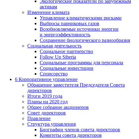
Экологические показатели по зарубежным
активам
Изменение климата
Управление климатическими рисками
Выбросы парниковых газов
Возобновляемые источники энергии
и энергоэффективность
Сохранение биологического разнообразия
Социальная деятельность
Социальное партнерство
Follow Up Siberia
Социальные программы для персонала
Социальные инвестиции
Спонсорство
6
Корпоративное управление
Обращение заместителя Председателя Совета
директоров
Итоги 2019 года
Планы на 2020 год
Общее собрание акционеров
Совет директоров
Правление
Структура управления
Биографии членов совета директоров
Комитеты совета директоров