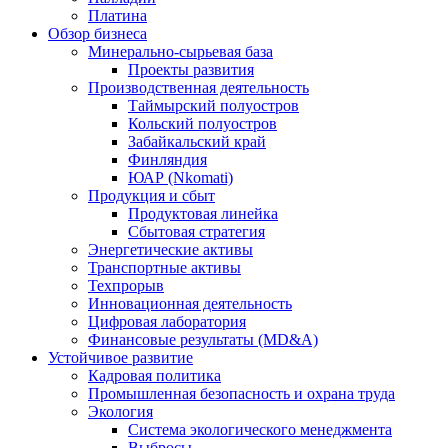
Платина
Обзор бизнеса
Минерально-сырьевая база
Проекты развития
Производственная деятельность
Таймырский полуостров
Кольский полуостров
Забайкальский край
Финляндия
ЮАР (Nkomati)
Продукция и сбыт
Продуктовая линейка
Сбытовая стратегия
Энергетические активы
Транспортные активы
Техпрорыв
Инновационная деятельность
Цифровая лаборатория
Финансовые результаты (MD&A)
Устойчивое развитие
Кадровая политика
Промышленная безопасность и охрана труда
Экология
Система экологического менеджмента
Выбросы