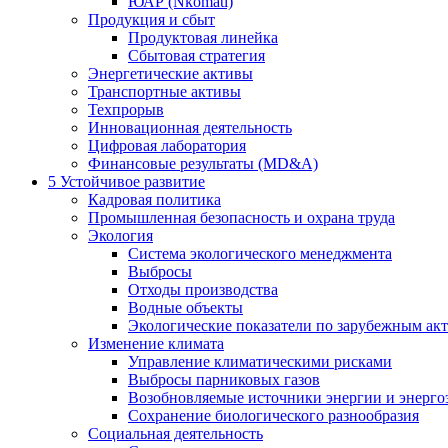
ЮАР (Nkomati)
Продукция и сбыт
Продуктовая линейка
Сбытовая стратегия
Энергетические активы
Транспортные активы
Техпрорыв
Инновационная деятельность
Цифровая лаборатория
Финансовые результаты (MD&A)
5
Устойчивое развитие
Кадровая политика
Промышленная безопасность и охрана труда
Экология
Система экологического менеджмента
Выбросы
Отходы производства
Водные объекты
Экологические показатели по зарубежным ак
Изменение климата
Управление климатическими рисками
Выбросы парниковых газов
Возобновляемые источники энергии и энерго
Сохранение биологического разнообразия
Социальная деятельность