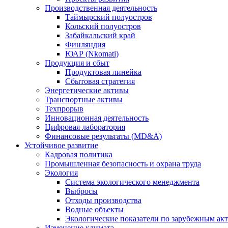
Производственная деятельность
Таймырский полуостров
Кольский полуостров
Забайкальский край
Финляндия
ЮАР (Nkomati)
Продукция и сбыт
Продуктовая линейка
Сбытовая стратегия
Энергетические активы
Транспортные активы
Техпрорыв
Инновационная деятельность
Цифровая лаборатория
Финансовые результаты (MD&A)
Устойчивое развитие
Кадровая политика
Промышленная безопасность и охрана труда
Экология
Система экологического менеджмента
Выбросы
Отходы производства
Водные объекты
Экологические показатели по зарубежным ак
Изменение климата