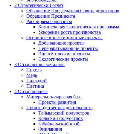
2
Стратегический отчет
Обращение Председателя Совета директоров
Обращение Президента
Расширяем горизонты
Комплексная экологическая программа
Ускорение роста производства
Основные инвестиционные проекты
Добывающие проекты
Перерабатывающие проекты
Энергетические проекты
Экологические проекты
3
Обзор рынка металлов
Никель
Медь
Палладий
Платина
4
Обзор бизнеса
Минерально-сырьевая база
Проекты развития
Производственная деятельность
Таймырский полуостров
Кольский полуостров
Забайкальский край
Финляндия