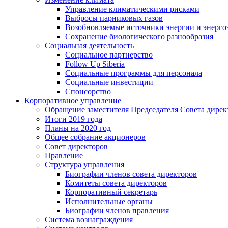
Управление климатическими рисками
Выбросы парниковых газов
Возобновляемые источники энергии и энерго
Сохранение биологического разнообразия
Социальная деятельность
Социальное партнерство
Follow Up Siberia
Социальные программы для персонала
Социальные инвестиции
Спонсорство
Корпоративное управление
Обращение заместителя Председателя Совета дирек
Итоги 2019 года
Планы на 2020 год
Общее собрание акционеров
Совет директоров
Правление
Структура управления
Биографии членов совета директоров
Комитеты совета директоров
Корпоративный секретарь
Исполнительные органы
Биографии членов правления
Система вознаграждения