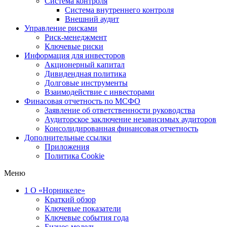
Система контроля
Система внутреннего контроля
Внешний аудит
Управление рисками
Риск-менеджмент
Ключевые риски
Информация для инвесторов
Акционерный капитал
Дивидендная политика
Долговые инструменты
Взаимодействие с инвеcторами
Финасовая отчетность по МСФО
Заявление об ответственности руководства
Аудиторское заключение независимых аудиторов
Консолидированная финансовая отчетность
Дополнительные ссылки
Приложения
Политика Cookie
Меню
1
О «Норникеле»
Краткий обзор
Ключевые показатели
Ключевые события года
Бизнес-модель