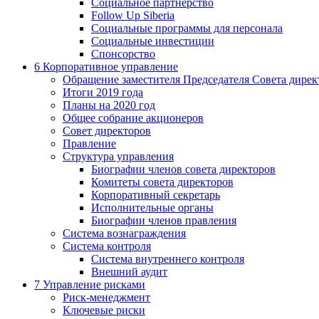
Социальное партнерство
Follow Up Siberia
Социальные программы для персонала
Социальные инвестиции
Спонсорство
6
Корпоративное управление
Обращение заместителя Председателя Совета дирек
Итоги 2019 года
Планы на 2020 год
Общее собрание акционеров
Совет директоров
Правление
Структура управления
Биографии членов совета директоров
Комитеты совета директоров
Корпоративный секретарь
Исполнительные органы
Биографии членов правления
Система вознаграждения
Система контроля
Система внутреннего контроля
Внешний аудит
7
Управление рисками
Риск-менеджмент
Ключевые риски