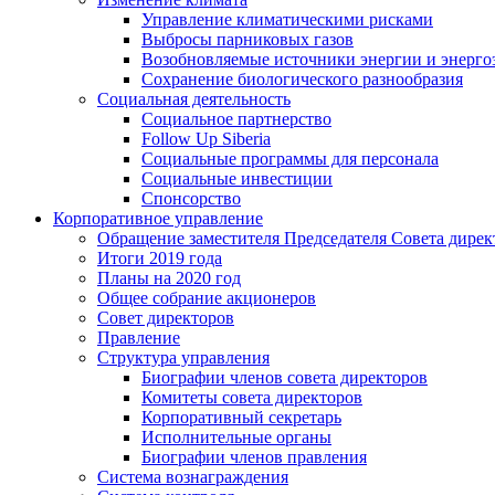
Управление климатическими рисками
Выбросы парниковых газов
Возобновляемые источники энергии и энерго
Сохранение биологического разнообразия
Социальная деятельность
Социальное партнерство
Follow Up Siberia
Социальные программы для персонала
Социальные инвестиции
Спонсорство
Корпоративное управление
Обращение заместителя Председателя Совета дирек
Итоги 2019 года
Планы на 2020 год
Общее собрание акционеров
Совет директоров
Правление
Структура управления
Биографии членов совета директоров
Комитеты совета директоров
Корпоративный секретарь
Исполнительные органы
Биографии членов правления
Система вознаграждения