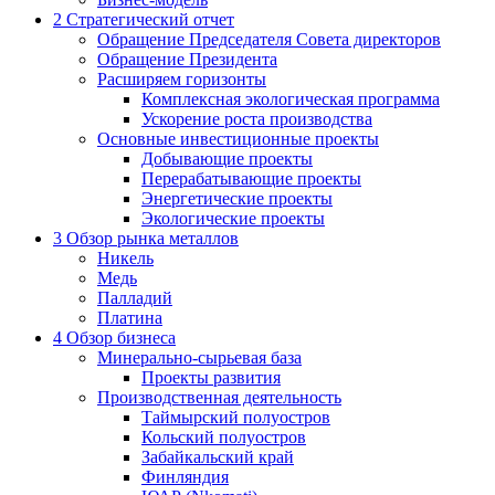
2
Стратегический отчет
Обращение Председателя Совета директоров
Обращение Президента
Расширяем горизонты
Комплексная экологическая программа
Ускорение роста производства
Основные инвестиционные проекты
Добывающие проекты
Перерабатывающие проекты
Энергетические проекты
Экологические проекты
3
Обзор рынка металлов
Никель
Медь
Палладий
Платина
4
Обзор бизнеса
Минерально-сырьевая база
Проекты развития
Производственная деятельность
Таймырский полуостров
Кольский полуостров
Забайкальский край
Финляндия