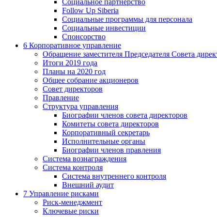
Социальное партнерство
Follow Up Siberia
Социальные программы для персонала
Социальные инвестиции
Спонсорство
6
Корпоративное управление
Обращение заместителя Председателя Совета дирек
Итоги 2019 года
Планы на 2020 год
Общее собрание акционеров
Совет директоров
Правление
Структура управления
Биографии членов совета директоров
Комитеты совета директоров
Корпоративный секретарь
Исполнительные органы
Биографии членов правления
Система вознаграждения
Система контроля
Система внутреннего контроля
Внешний аудит
7
Управление рисками
Риск-менеджмент
Ключевые риски