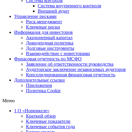
Система контроля
Система внутреннего контроля
Внешний аудит
Управление рисками
Риск-менеджмент
Ключевые риски
Информация для инвесторов
Акционерный капитал
Дивидендная политика
Долговые инструменты
Взаимодействие с инвеcторами
Финасовая отчетность по МСФО
Заявление об ответственности руководства
Аудиторское заключение независимых аудиторов
Консолидированная финансовая отчетность
Дополнительные ссылки
Приложения
Политика Cookie
Меню
1
О «Норникеле»
Краткий обзор
Ключевые показатели
Ключевые события года
Бизнес-модель