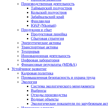
Производственная деятельность
Таймырский полуостров
Кольский полуостров
Забайкальский край
Финляндия
ЮАР (Nkomati)
Продукция и сбыт
Продуктовая линейка
Сбытовая стратегия
Энергетические активы
Транспортные активы
Техпрорыв
Инновационная деятельность
Цифровая лаборатория
Финансовые результаты (MD&A)
Устойчивое развитие
Кадровая политика
Промышленная безопасность и охрана труда
Экология
Система экологического менеджмента
Выбросы
Отходы производства
Водные объекты
Экологические показатели по зарубежным ак
Изменение климата