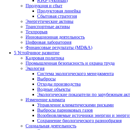
ЮАР (Nkomati)
Продукция и сбыт
Продуктовая линейка
Сбытовая стратегия
Энергетические активы
Транспортные активы
Техпрорыв
Инновационная деятельность
Цифровая лаборатория
Финансовые результаты (MD&A)
5
Устойчивое развитие
Кадровая политика
Промышленная безопасность и охрана труда
Экология
Система экологического менеджмента
Выбросы
Отходы производства
Водные объекты
Экологические показатели по зарубежным ак
Изменение климата
Управление климатическими рисками
Выбросы парниковых газов
Возобновляемые источники энергии и энерго
Сохранение биологического разнообразия
Социальная деятельность