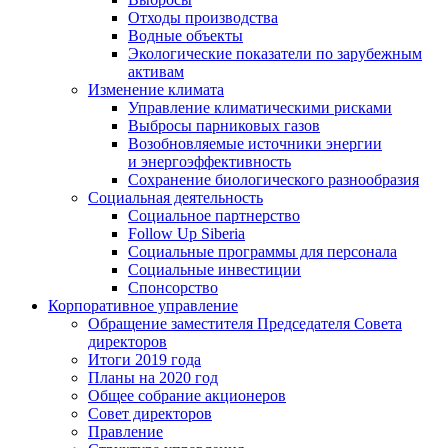
Отходы производства
Водные объекты
Экологические показатели по зарубежным
активам
Изменение климата
Управление климатическими рисками
Выбросы парниковых газов
Возобновляемые источники энергии
и энергоэффективность
Сохранение биологического разнообразия
Социальная деятельность
Социальное партнерство
Follow Up Siberia
Социальные программы для персонала
Социальные инвестиции
Спонсорство
Корпоративное управление
Обращение заместителя Председателя Совета
директоров
Итоги 2019 года
Планы на 2020 год
Общее собрание акционеров
Совет директоров
Правление