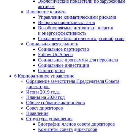
Экологические показатели по зарубежным
активам
Изменение климата
Управление климатическими рисками
Выбросы парниковых газов
Возобновляемые источники энергии
и энергоэффективность
Сохранение биологического разнообразия
Социальная деятельность
Социальное партнерство
Follow Up Siberia
Социальные программы для персонала
Социальные инвестиции
Спонсорство
6
Корпоративное управление
Обращение заместителя Председателя Совета
директоров
Итоги 2019 года
Планы на 2020 год
Общее собрание акционеров
Совет директоров
Правление
Структура управления
Биографии членов совета директоров
Комитеты совета директоров