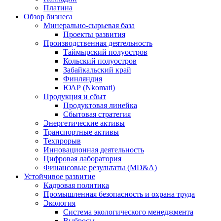
Платина
Обзор бизнеса
Минерально-сырьевая база
Проекты развития
Производственная деятельность
Таймырский полуостров
Кольский полуостров
Забайкальский край
Финляндия
ЮАР (Nkomati)
Продукция и сбыт
Продуктовая линейка
Сбытовая стратегия
Энергетические активы
Транспортные активы
Техпрорыв
Инновационная деятельность
Цифровая лаборатория
Финансовые результаты (MD&A)
Устойчивое развитие
Кадровая политика
Промышленная безопасность и охрана труда
Экология
Система экологического менеджмента
Выбросы