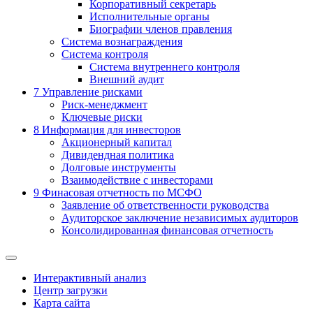
Корпоративный секретарь
Исполнительные органы
Биографии членов правления
Система вознаграждения
Система контроля
Система внутреннего контроля
Внешний аудит
7
Управление рисками
Риск-менеджмент
Ключевые риски
8
Информация для инвесторов
Акционерный капитал
Дивидендная политика
Долговые инструменты
Взаимодействие с инвеcторами
9
Финасовая отчетность по МСФО
Заявление об ответственности руководства
Аудиторское заключение независимых аудиторов
Консолидированная финансовая отчетность
Интерактивный анализ
Центр загрузки
Карта сайта