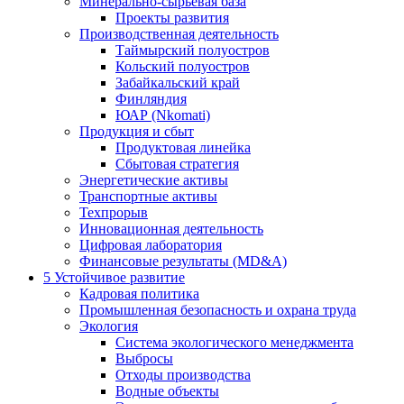
Минерально-сырьевая база
Проекты развития
Производственная деятельность
Таймырский полуостров
Кольский полуостров
Забайкальский край
Финляндия
ЮАР (Nkomati)
Продукция и сбыт
Продуктовая линейка
Сбытовая стратегия
Энергетические активы
Транспортные активы
Техпрорыв
Инновационная деятельность
Цифровая лаборатория
Финансовые результаты (MD&A)
5
Устойчивое развитие
Кадровая политика
Промышленная безопасность и охрана труда
Экология
Система экологического менеджмента
Выбросы
Отходы производства
Водные объекты