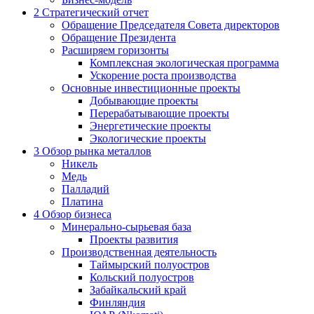
2
Стратегический отчет
Обращение Председателя Совета директоров
Обращение Президента
Расширяем горизонты
Комплексная экологическая программа
Ускорение роста производства
Основные инвестиционные проекты
Добывающие проекты
Перерабатывающие проекты
Энергетические проекты
Экологические проекты
3
Обзор рынка металлов
Никель
Медь
Палладий
Платина
4
Обзор бизнеса
Минерально-сырьевая база
Проекты развития
Производственная деятельность
Таймырский полуостров
Кольский полуостров
Забайкальский край
Финляндия