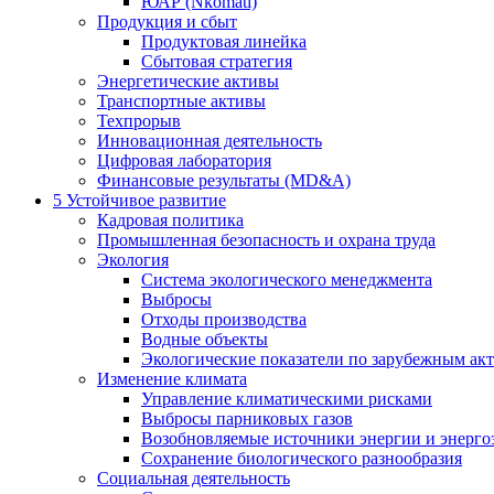
ЮАР (Nkomati)
Продукция и сбыт
Продуктовая линейка
Сбытовая стратегия
Энергетические активы
Транспортные активы
Техпрорыв
Инновационная деятельность
Цифровая лаборатория
Финансовые результаты (MD&A)
5
Устойчивое развитие
Кадровая политика
Промышленная безопасность и охрана труда
Экология
Система экологического менеджмента
Выбросы
Отходы производства
Водные объекты
Экологические показатели по зарубежным ак
Изменение климата
Управление климатическими рисками
Выбросы парниковых газов
Возобновляемые источники энергии и энерго
Сохранение биологического разнообразия
Социальная деятельность