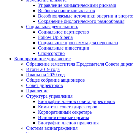
Управление климатическими рисками
Выбросы парниковых газов
Возобновляемые источники энергии и энерго
Сохранение биологического разнообразия
Социальная деятельность
Социальное партнерство
Follow Up Siberia
Социальные программы для персонала
Социальные инвестиции
Спонсорство
Корпоративное управление
Обращение заместителя Председателя Совета дирек
Итоги 2019 года
Планы на 2020 год
Общее собрание акционеров
Совет директоров
Правление
Структура управления
Биографии членов совета директоров
Комитеты совета директоров
Корпоративный секретарь
Исполнительные органы
Биографии членов правления
Система вознаграждения