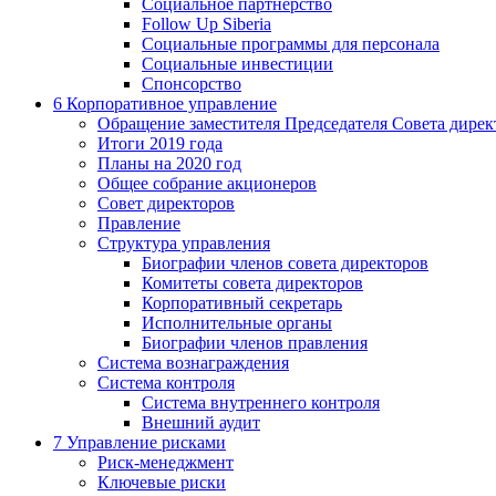
Социальное партнерство
Follow Up Siberia
Социальные программы для персонала
Социальные инвестиции
Спонсорство
6
Корпоративное управление
Обращение заместителя Председателя Совета дирек
Итоги 2019 года
Планы на 2020 год
Общее собрание акционеров
Совет директоров
Правление
Структура управления
Биографии членов совета директоров
Комитеты совета директоров
Корпоративный секретарь
Исполнительные органы
Биографии членов правления
Система вознаграждения
Система контроля
Система внутреннего контроля
Внешний аудит
7
Управление рисками
Риск-менеджмент
Ключевые риски