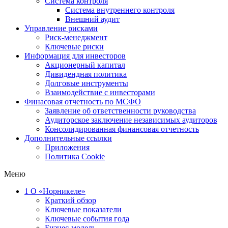
Система контроля
Система внутреннего контроля
Внешний аудит
Управление рисками
Риск-менеджмент
Ключевые риски
Информация для инвесторов
Акционерный капитал
Дивидендная политика
Долговые инструменты
Взаимодействие с инвеcторами
Финасовая отчетность по МСФО
Заявление об ответственности руководства
Аудиторское заключение независимых аудиторов
Консолидированная финансовая отчетность
Дополнительные ссылки
Приложения
Политика Cookie
Меню
1
О «Норникеле»
Краткий обзор
Ключевые показатели
Ключевые события года
Бизнес-модель