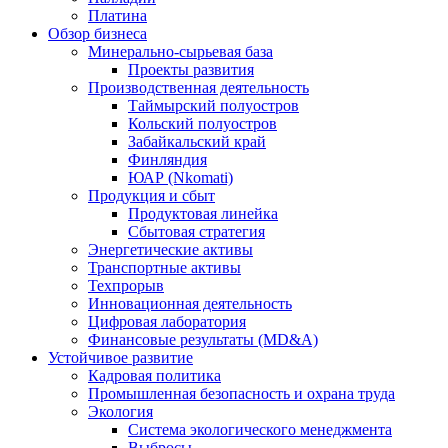
Платина
Обзор бизнеса
Минерально-сырьевая база
Проекты развития
Производственная деятельность
Таймырский полуостров
Кольский полуостров
Забайкальский край
Финляндия
ЮАР (Nkomati)
Продукция и сбыт
Продуктовая линейка
Сбытовая стратегия
Энергетические активы
Транспортные активы
Техпрорыв
Инновационная деятельность
Цифровая лаборатория
Финансовые результаты (MD&A)
Устойчивое развитие
Кадровая политика
Промышленная безопасность и охрана труда
Экология
Система экологического менеджмента
Выбросы