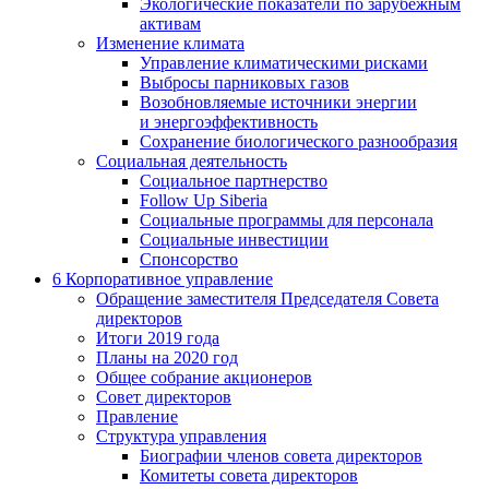
Экологические показатели по зарубежным
активам
Изменение климата
Управление климатическими рисками
Выбросы парниковых газов
Возобновляемые источники энергии
и энергоэффективность
Сохранение биологического разнообразия
Социальная деятельность
Социальное партнерство
Follow Up Siberia
Социальные программы для персонала
Социальные инвестиции
Спонсорство
6
Корпоративное управление
Обращение заместителя Председателя Совета
директоров
Итоги 2019 года
Планы на 2020 год
Общее собрание акционеров
Совет директоров
Правление
Структура управления
Биографии членов совета директоров
Комитеты совета директоров