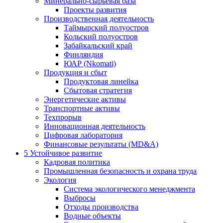
Минерально-сырьевая база
Проекты развития
Производственная деятельность
Таймырский полуостров
Кольский полуостров
Забайкальский край
Финляндия
ЮАР (Nkomati)
Продукция и сбыт
Продуктовая линейка
Сбытовая стратегия
Энергетические активы
Транспортные активы
Техпрорыв
Инновационная деятельность
Цифровая лаборатория
Финансовые результаты (MD&A)
5
Устойчивое развитие
Кадровая политика
Промышленная безопасность и охрана труда
Экология
Система экологического менеджмента
Выбросы
Отходы производства
Водные объекты