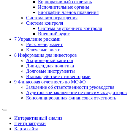
Корпоративный секретарь
Исполнительные органы
Биографии членов правления
Система вознаграждения
Система контроля
Система внутреннего контроля
Внешний аудит
7
Управление рисками
Риск-менеджмент
Ключевые риски
8
Информация для инвесторов
Акционерный капитал
Дивидендная политика
Долговые инструменты
Взаимодействие с инвеcторами
9
Финасовая отчетность по МСФО
Заявление об ответственности руководства
Аудиторское заключение независимых аудиторов
Консолидированная финансовая отчетность
Интерактивный анализ
Центр загрузки
Карта сайта