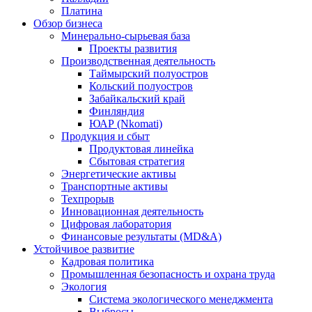
Платина
Обзор бизнеса
Минерально-сырьевая база
Проекты развития
Производственная деятельность
Таймырский полуостров
Кольский полуостров
Забайкальский край
Финляндия
ЮАР (Nkomati)
Продукция и сбыт
Продуктовая линейка
Сбытовая стратегия
Энергетические активы
Транспортные активы
Техпрорыв
Инновационная деятельность
Цифровая лаборатория
Финансовые результаты (MD&A)
Устойчивое развитие
Кадровая политика
Промышленная безопасность и охрана труда
Экология
Система экологического менеджмента
Выбросы