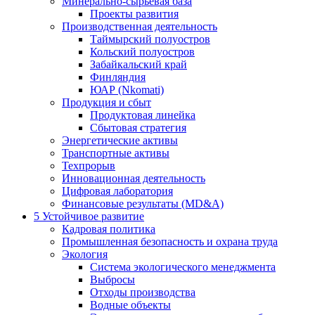
Минерально-сырьевая база
Проекты развития
Производственная деятельность
Таймырский полуостров
Кольский полуостров
Забайкальский край
Финляндия
ЮАР (Nkomati)
Продукция и сбыт
Продуктовая линейка
Сбытовая стратегия
Энергетические активы
Транспортные активы
Техпрорыв
Инновационная деятельность
Цифровая лаборатория
Финансовые результаты (MD&A)
5
Устойчивое развитие
Кадровая политика
Промышленная безопасность и охрана труда
Экология
Система экологического менеджмента
Выбросы
Отходы производства
Водные объекты