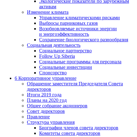
Экологические показатели по зарубежным
активам
Изменение климата
Управление климатическими рисками
Выбросы парниковых газов
Возобновляемые источники энергии
и энергоэффективность
Сохранение биологического разнообразия
Социальная деятельность
Социальное партнерство
Follow Up Siberia
Социальные программы для персонала
Социальные инвестиции
Спонсорство
6
Корпоративное управление
Обращение заместителя Председателя Совета
директоров
Итоги 2019 года
Планы на 2020 год
Общее собрание акционеров
Совет директоров
Правление
Структура управления
Биографии членов совета директоров
Комитеты совета директоров