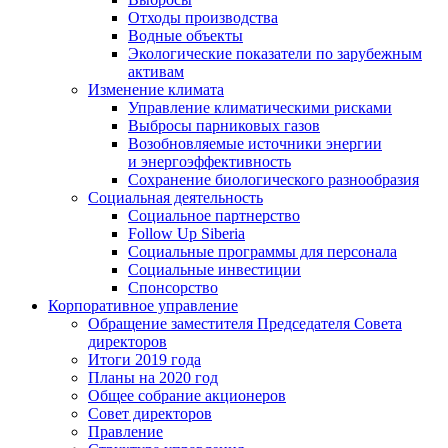
Отходы производства
Водные объекты
Экологические показатели по зарубежным
активам
Изменение климата
Управление климатическими рисками
Выбросы парниковых газов
Возобновляемые источники энергии
и энергоэффективность
Сохранение биологического разнообразия
Социальная деятельность
Социальное партнерство
Follow Up Siberia
Социальные программы для персонала
Социальные инвестиции
Спонсорство
Корпоративное управление
Обращение заместителя Председателя Совета
директоров
Итоги 2019 года
Планы на 2020 год
Общее собрание акционеров
Совет директоров
Правление