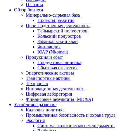
Платина
Обзор бизнеса
Минерально-сырьевая база
Проекты развития
Производственная деятельность
Таймырский полуостров
Кольский полуостров
Забайкальский край
Финляндия
ЮАР (Nkomati)
Продукция и сбыт
Продуктовая линейка
Сбытовая стратегия
Энергетические активы
Транспортные активы
Техпрорыв
Инновационная деятельность
Цифровая лаборатория
Финансовые результаты (MD&A)
Устойчивое развитие
Кадровая политика
Промышленная безопасность и охрана труда
Экология
Система экологического менеджмента
Выбросы