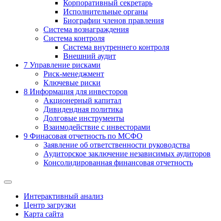
Корпоративный секретарь
Исполнительные органы
Биографии членов правления
Система вознаграждения
Система контроля
Система внутреннего контроля
Внешний аудит
7
Управление рисками
Риск-менеджмент
Ключевые риски
8
Информация для инвесторов
Акционерный капитал
Дивидендная политика
Долговые инструменты
Взаимодействие с инвеcторами
9
Финасовая отчетность по МСФО
Заявление об ответственности руководства
Аудиторское заключение независимых аудиторов
Консолидированная финансовая отчетность
Интерактивный анализ
Центр загрузки
Карта сайта