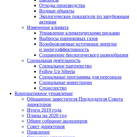
Отходы производства
Водные объекты
Экологические показатели по зарубежным
активам
Изменение климата
Управление климатическими рисками
Выбросы парниковых газов
Возобновляемые источники энергии
и энергоэффективность
Сохранение биологического разнообразия
Социальная деятельность
Социальное партнерство
Follow Up Siberia
Социальные программы для персонала
Социальные инвестиции
Спонсорство
Корпоративное управление
Обращение заместителя Председателя Совета
директоров
Итоги 2019 года
Планы на 2020 год
Общее собрание акционеров
Совет директоров
Правление