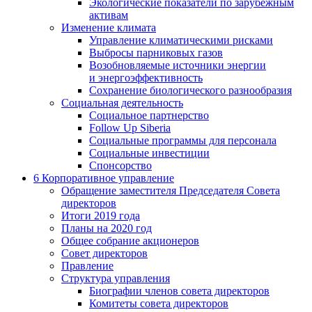
Экологические показатели по зарубежным
активам
Изменение климата
Управление климатическими рисками
Выбросы парниковых газов
Возобновляемые источники энергии
и энергоэффективность
Сохранение биологического разнообразия
Социальная деятельность
Социальное партнерство
Follow Up Siberia
Социальные программы для персонала
Социальные инвестиции
Спонсорство
6
Корпоративное управление
Обращение заместителя Председателя Совета
директоров
Итоги 2019 года
Планы на 2020 год
Общее собрание акционеров
Совет директоров
Правление
Структура управления
Биографии членов совета директоров
Комитеты совета директоров