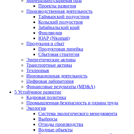
Минерально-сырьевая база
Проекты развития
Производственная деятельность
Таймырский полуостров
Кольский полуостров
Забайкальский край
Финляндия
ЮАР (Nkomati)
Продукция и сбыт
Продуктовая линейка
Сбытовая стратегия
Энергетические активы
Транспортные активы
Техпрорыв
Инновационная деятельность
Цифровая лаборатория
Финансовые результаты (MD&A)
5
Устойчивое развитие
Кадровая политика
Промышленная безопасность и охрана труда
Экология
Система экологического менеджмента
Выбросы
Отходы производства
Водные объекты