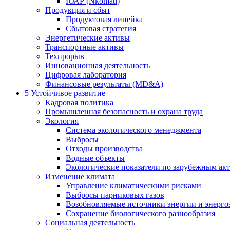
ЮАР (Nkomati)
Продукция и сбыт
Продуктовая линейка
Сбытовая стратегия
Энергетические активы
Транспортные активы
Техпрорыв
Инновационная деятельность
Цифровая лаборатория
Финансовые результаты (MD&A)
5
Устойчивое развитие
Кадровая политика
Промышленная безопасность и охрана труда
Экология
Система экологического менеджмента
Выбросы
Отходы производства
Водные объекты
Экологические показатели по зарубежным ак
Изменение климата
Управление климатическими рисками
Выбросы парниковых газов
Возобновляемые источники энергии и энерго
Сохранение биологического разнообразия
Социальная деятельность