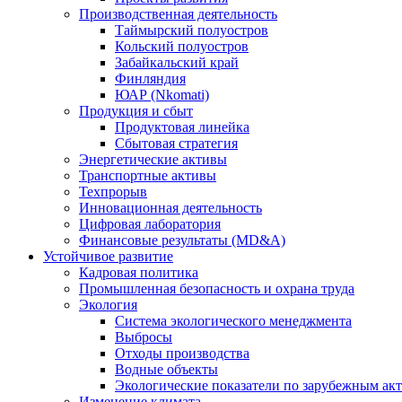
Производственная деятельность
Таймырский полуостров
Кольский полуостров
Забайкальский край
Финляндия
ЮАР (Nkomati)
Продукция и сбыт
Продуктовая линейка
Сбытовая стратегия
Энергетические активы
Транспортные активы
Техпрорыв
Инновационная деятельность
Цифровая лаборатория
Финансовые результаты (MD&A)
Устойчивое развитие
Кадровая политика
Промышленная безопасность и охрана труда
Экология
Система экологического менеджмента
Выбросы
Отходы производства
Водные объекты
Экологические показатели по зарубежным ак
Изменение климата