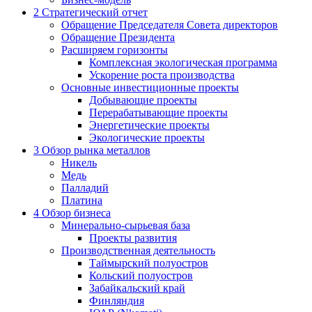
2
Стратегический отчет
Обращение Председателя Совета директоров
Обращение Президента
Расширяем горизонты
Комплексная экологическая программа
Ускорение роста производства
Основные инвестиционные проекты
Добывающие проекты
Перерабатывающие проекты
Энергетические проекты
Экологические проекты
3
Обзор рынка металлов
Никель
Медь
Палладий
Платина
4
Обзор бизнеса
Минерально-сырьевая база
Проекты развития
Производственная деятельность
Таймырский полуостров
Кольский полуостров
Забайкальский край
Финляндия