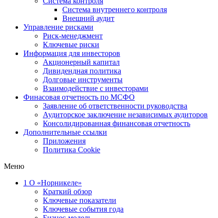
Система контроля
Система внутреннего контроля
Внешний аудит
Управление рисками
Риск-менеджмент
Ключевые риски
Информация для инвесторов
Акционерный капитал
Дивидендная политика
Долговые инструменты
Взаимодействие с инвеcторами
Финасовая отчетность по МСФО
Заявление об ответственности руководства
Аудиторское заключение независимых аудиторов
Консолидированная финансовая отчетность
Дополнительные ссылки
Приложения
Политика Cookie
Меню
1
О «Норникеле»
Краткий обзор
Ключевые показатели
Ключевые события года
Бизнес-модель