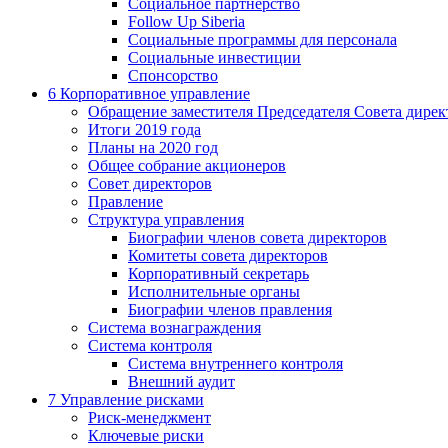
Социальное партнерство
Follow Up Siberia
Социальные программы для персонала
Социальные инвестиции
Спонсорство
6
Корпоративное управление
Обращение заместителя Председателя Совета дирек
Итоги 2019 года
Планы на 2020 год
Общее собрание акционеров
Совет директоров
Правление
Структура управления
Биографии членов совета директоров
Комитеты совета директоров
Корпоративный секретарь
Исполнительные органы
Биографии членов правления
Система вознаграждения
Система контроля
Система внутреннего контроля
Внешний аудит
7
Управление рисками
Риск-менеджмент
Ключевые риски