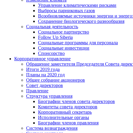
Управление климатическими рисками
Выбросы парниковых газов
Возобновляемые источники энергии и энерго
Сохранение биологического разнообразия
Социальная деятельность
Социальное партнерство
Follow Up Siberia
Социальные программы для персонала
Социальные инвестиции
Спонсорство
Корпоративное управление
Обращение заместителя Председателя Совета дирек
Итоги 2019 года
Планы на 2020 год
Общее собрание акционеров
Совет директоров
Правление
Структура управления
Биографии членов совета директоров
Комитеты совета директоров
Корпоративный секретарь
Исполнительные органы
Биографии членов правления
Система вознаграждения