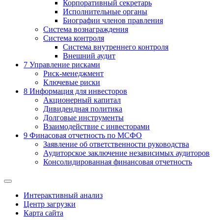
Корпоративный секретарь
Исполнительные органы
Биографии членов правления
Система вознаграждения
Система контроля
Система внутреннего контроля
Внешний аудит
7
Управление рисками
Риск-менеджмент
Ключевые риски
8
Информация для инвесторов
Акционерный капитал
Дивидендная политика
Долговые инструменты
Взаимодействие с инвеcторами
9
Финасовая отчетность по МСФО
Заявление об ответственности руководства
Аудиторское заключение независимых аудиторов
Консолидированная финансовая отчетность
Интерактивный анализ
Центр загрузки
Карта сайта