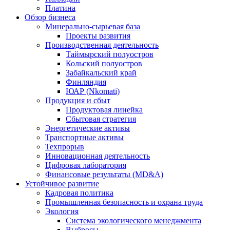
Платина
Обзор бизнеса
Минерально-сырьевая база
Проекты развития
Производственная деятельность
Таймырский полуостров
Кольский полуостров
Забайкальский край
Финляндия
ЮАР (Nkomati)
Продукция и сбыт
Продуктовая линейка
Сбытовая стратегия
Энергетические активы
Транспортные активы
Техпрорыв
Инновационная деятельность
Цифровая лаборатория
Финансовые результаты (MD&A)
Устойчивое развитие
Кадровая политика
Промышленная безопасность и охрана труда
Экология
Система экологического менеджмента
Выбросы