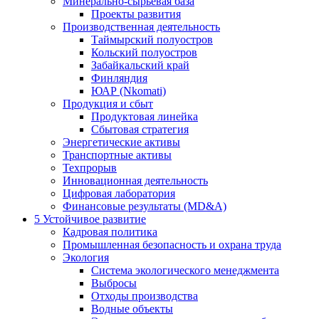
Минерально-сырьевая база
Проекты развития
Производственная деятельность
Таймырский полуостров
Кольский полуостров
Забайкальский край
Финляндия
ЮАР (Nkomati)
Продукция и сбыт
Продуктовая линейка
Сбытовая стратегия
Энергетические активы
Транспортные активы
Техпрорыв
Инновационная деятельность
Цифровая лаборатория
Финансовые результаты (MD&A)
5
Устойчивое развитие
Кадровая политика
Промышленная безопасность и охрана труда
Экология
Система экологического менеджмента
Выбросы
Отходы производства
Водные объекты