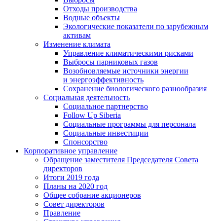
Отходы производства
Водные объекты
Экологические показатели по зарубежным
активам
Изменение климата
Управление климатическими рисками
Выбросы парниковых газов
Возобновляемые источники энергии
и энергоэффективность
Сохранение биологического разнообразия
Социальная деятельность
Социальное партнерство
Follow Up Siberia
Социальные программы для персонала
Социальные инвестиции
Спонсорство
Корпоративное управление
Обращение заместителя Председателя Совета
директоров
Итоги 2019 года
Планы на 2020 год
Общее собрание акционеров
Совет директоров
Правление