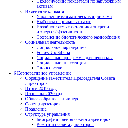
Экологические показатели по зарубежным
активам
Изменение климата
Управление климатическими рисками
Выбросы парниковых газов
Возобновляемые источники энергии
и энергоэффективность
Сохранение биологического разнообразия
Социальная деятельность
Социальное партнерство
Follow Up Siberia
Социальные программы для персонала
Социальные инвестиции
Спонсорство
6
Корпоративное управление
Обращение заместителя Председателя Совета
директоров
Итоги 2019 года
Планы на 2020 год
Общее собрание акционеров
Совет директоров
Правление
Структура управления
Биографии членов совета директоров
Комитеты совета директоров