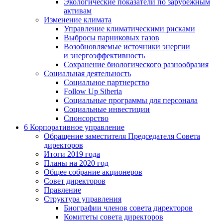
Экологические показатели по зарубежным
активам
Изменение климата
Управление климатическими рисками
Выбросы парниковых газов
Возобновляемые источники энергии
и энергоэффективность
Сохранение биологического разнообразия
Социальная деятельность
Социальное партнерство
Follow Up Siberia
Социальные программы для персонала
Социальные инвестиции
Спонсорство
6
Корпоративное управление
Обращение заместителя Председателя Совета
директоров
Итоги 2019 года
Планы на 2020 год
Общее собрание акционеров
Совет директоров
Правление
Структура управления
Биографии членов совета директоров
Комитеты совета директоров