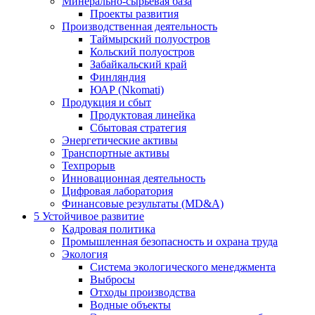
Минерально-сырьевая база
Проекты развития
Производственная деятельность
Таймырский полуостров
Кольский полуостров
Забайкальский край
Финляндия
ЮАР (Nkomati)
Продукция и сбыт
Продуктовая линейка
Сбытовая стратегия
Энергетические активы
Транспортные активы
Техпрорыв
Инновационная деятельность
Цифровая лаборатория
Финансовые результаты (MD&A)
5
Устойчивое развитие
Кадровая политика
Промышленная безопасность и охрана труда
Экология
Система экологического менеджмента
Выбросы
Отходы производства
Водные объекты