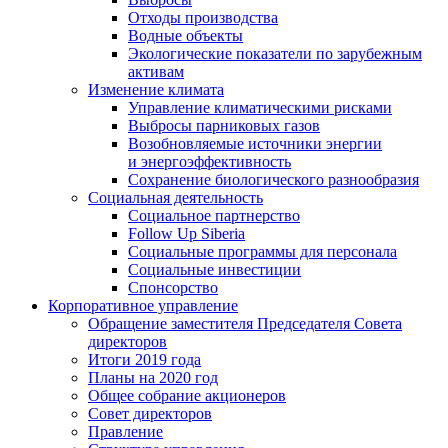
Отходы производства
Водные объекты
Экологические показатели по зарубежным
активам
Изменение климата
Управление климатическими рисками
Выбросы парниковых газов
Возобновляемые источники энергии
и энергоэффективность
Сохранение биологического разнообразия
Социальная деятельность
Социальное партнерство
Follow Up Siberia
Социальные программы для персонала
Социальные инвестиции
Спонсорство
Корпоративное управление
Обращение заместителя Председателя Совета
директоров
Итоги 2019 года
Планы на 2020 год
Общее собрание акционеров
Совет директоров
Правление