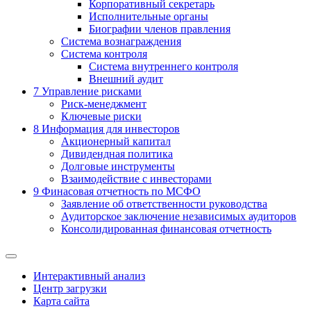
Корпоративный секретарь
Исполнительные органы
Биографии членов правления
Система вознаграждения
Система контроля
Система внутреннего контроля
Внешний аудит
7
Управление рисками
Риск-менеджмент
Ключевые риски
8
Информация для инвесторов
Акционерный капитал
Дивидендная политика
Долговые инструменты
Взаимодействие с инвеcторами
9
Финасовая отчетность по МСФО
Заявление об ответственности руководства
Аудиторское заключение независимых аудиторов
Консолидированная финансовая отчетность
Интерактивный анализ
Центр загрузки
Карта сайта