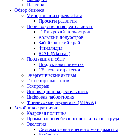
Платина
Обзор бизнеса
Минерально-сырьевая база
Проекты развития
Производственная деятельность
Таймырский полуостров
Кольский полуостров
Забайкальский край
Финляндия
ЮАР (Nkomati)
Продукция и сбыт
Продуктовая линейка
Сбытовая стратегия
Энергетические активы
Транспортные активы
Техпрорыв
Инновационная деятельность
Цифровая лаборатория
Финансовые результаты (MD&A)
Устойчивое развитие
Кадровая политика
Промышленная безопасность и охрана труда
Экология
Система экологического менеджмента
Выбросы