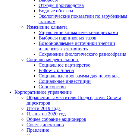
Отходы производства
Водные объекты
Экологические показатели по зарубежным
активам
Изменение климата
Управление климатическими рисками
Выбросы парниковых газов
Возобновляемые источники энергии
и энергоэффективность
Сохранение биологического разнообразия
Социальная деятельность
Социальное партнерство
Follow Up Siberia
Социальные программы для персонала
Социальные инвестиции
Спонсорство
Корпоративное управление
Обращение заместителя Председателя Совета
директоров
Итоги 2019 года
Планы на 2020 год
Общее собрание акционеров
Совет директоров
Правление