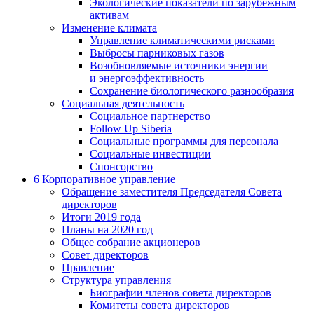
Экологические показатели по зарубежным
активам
Изменение климата
Управление климатическими рисками
Выбросы парниковых газов
Возобновляемые источники энергии
и энергоэффективность
Сохранение биологического разнообразия
Социальная деятельность
Социальное партнерство
Follow Up Siberia
Социальные программы для персонала
Социальные инвестиции
Спонсорство
6
Корпоративное управление
Обращение заместителя Председателя Совета
директоров
Итоги 2019 года
Планы на 2020 год
Общее собрание акционеров
Совет директоров
Правление
Структура управления
Биографии членов совета директоров
Комитеты совета директоров