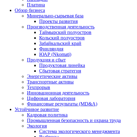
Платина
Обзор бизнеса
Минерально-сырьевая база
Проекты развития
Производственная деятельность
Таймырский полуостров
Кольский полуостров
Забайкальский край
Финляндия
ЮАР (Nkomati)
Продукция и сбыт
Продуктовая линейка
Сбытовая стратегия
Энергетические активы
Транспортные активы
Техпрорыв
Инновационная деятельность
Цифровая лаборатория
Финансовые результаты (MD&A)
Устойчивое развитие
Кадровая политика
Промышленная безопасность и охрана труда
Экология
Система экологического менеджмента
Выбросы