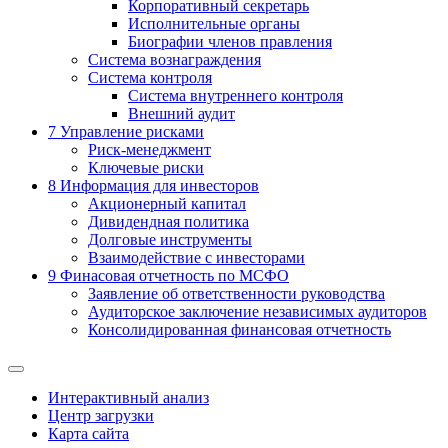
Корпоративный секретарь
Исполнительные органы
Биографии членов правления
Система вознаграждения
Система контроля
Система внутреннего контроля
Внешний аудит
7
Управление рисками
Риск-менеджмент
Ключевые риски
8
Информация для инвесторов
Акционерный капитал
Дивидендная политика
Долговые инструменты
Взаимодействие с инвеcторами
9
Финасовая отчетность по МСФО
Заявление об ответственности руководства
Аудиторское заключение независимых аудиторов
Консолидированная финансовая отчетность
Интерактивный анализ
Центр загрузки
Карта сайта