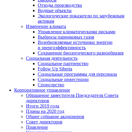
Отходы производства
Водные объекты
Экологические показатели по зарубежным
активам
Изменение климата
Управление климатическими рисками
Выбросы парниковых газов
Возобновляемые источники энергии
и энергоэффективность
Сохранение биологического разнообразия
Социальная деятельность
Социальное партнерство
Follow Up Siberia
Социальные программы для персонала
Социальные инвестиции
Спонсорство
Корпоративное управление
Обращение заместителя Председателя Совета
директоров
Итоги 2019 года
Планы на 2020 год
Общее собрание акционеров
Совет директоров
Правление