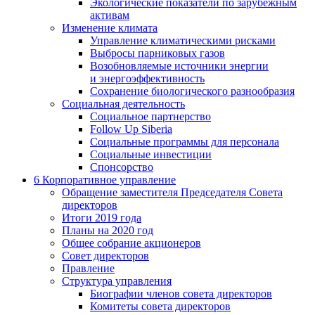
Экологические показатели по зарубежным
активам
Изменение климата
Управление климатическими рисками
Выбросы парниковых газов
Возобновляемые источники энергии
и энергоэффективность
Сохранение биологического разнообразия
Социальная деятельность
Социальное партнерство
Follow Up Siberia
Социальные программы для персонала
Социальные инвестиции
Спонсорство
6
Корпоративное управление
Обращение заместителя Председателя Совета
директоров
Итоги 2019 года
Планы на 2020 год
Общее собрание акционеров
Совет директоров
Правление
Структура управления
Биографии членов совета директоров
Комитеты совета директоров