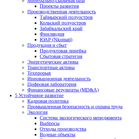
Минерально-сырьевая база
Проекты развития
Производственная деятельность
Таймырский полуостров
Кольский полуостров
Забайкальский край
Финляндия
ЮАР (Nkomati)
Продукция и сбыт
Продуктовая линейка
Сбытовая стратегия
Энергетические активы
Транспортные активы
Техпрорыв
Инновационная деятельность
Цифровая лаборатория
Финансовые результаты (MD&A)
5
Устойчивое развитие
Кадровая политика
Промышленная безопасность и охрана труда
Экология
Система экологического менеджмента
Выбросы
Отходы производства
Водные объекты