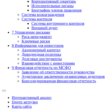
Корпоративный секретарь
Исполнительные органы
Биографии членов правления
Система вознаграждения
Система контроля
Система внутреннего контроля
Внешний аудит
7
Управление рисками
Риск-менеджмент
Ключевые риски
8
Информация для инвесторов
Акционерный капитал
Дивидендная политика
Долговые инструменты
Взаимодействие с инвеcторами
9
Финасовая отчетность по МСФО
Заявление об ответственности руководства
Аудиторское заключение независимых аудиторов
Консолидированная финансовая отчетность
Интерактивный анализ
Центр загрузки
Карта сайта