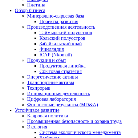
Платина
Обзор бизнеса
Минерально-сырьевая база
Проекты развития
Производственная деятельность
Таймырский полуостров
Кольский полуостров
Забайкальский край
Финляндия
ЮАР (Nkomati)
Продукция и сбыт
Продуктовая линейка
Сбытовая стратегия
Энергетические активы
Транспортные активы
Техпрорыв
Инновационная деятельность
Цифровая лаборатория
Финансовые результаты (MD&A)
Устойчивое развитие
Кадровая политика
Промышленная безопасность и охрана труда
Экология
Система экологического менеджмента
Выбросы