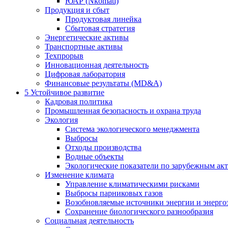
ЮАР (Nkomati)
Продукция и сбыт
Продуктовая линейка
Сбытовая стратегия
Энергетические активы
Транспортные активы
Техпрорыв
Инновационная деятельность
Цифровая лаборатория
Финансовые результаты (MD&A)
5
Устойчивое развитие
Кадровая политика
Промышленная безопасность и охрана труда
Экология
Система экологического менеджмента
Выбросы
Отходы производства
Водные объекты
Экологические показатели по зарубежным ак
Изменение климата
Управление климатическими рисками
Выбросы парниковых газов
Возобновляемые источники энергии и энерго
Сохранение биологического разнообразия
Социальная деятельность