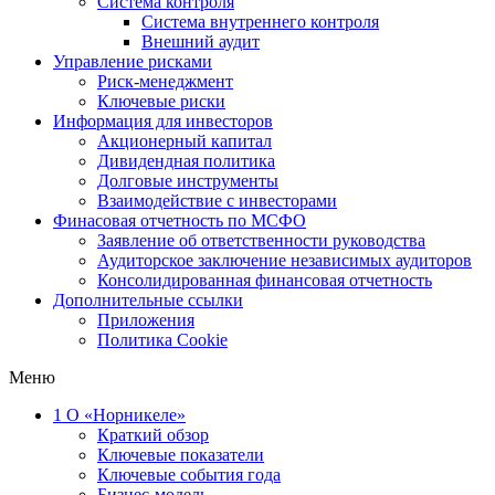
Система контроля
Система внутреннего контроля
Внешний аудит
Управление рисками
Риск-менеджмент
Ключевые риски
Информация для инвесторов
Акционерный капитал
Дивидендная политика
Долговые инструменты
Взаимодействие с инвеcторами
Финасовая отчетность по МСФО
Заявление об ответственности руководства
Аудиторское заключение независимых аудиторов
Консолидированная финансовая отчетность
Дополнительные ссылки
Приложения
Политика Cookie
Меню
1
О «Норникеле»
Краткий обзор
Ключевые показатели
Ключевые события года
Бизнес-модель