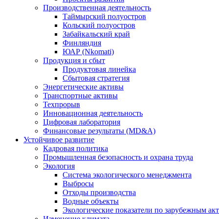
Производственная деятельность
Таймырский полуостров
Кольский полуостров
Забайкальский край
Финляндия
ЮАР (Nkomati)
Продукция и сбыт
Продуктовая линейка
Сбытовая стратегия
Энергетические активы
Транспортные активы
Техпрорыв
Инновационная деятельность
Цифровая лаборатория
Финансовые результаты (MD&A)
Устойчивое развитие
Кадровая политика
Промышленная безопасность и охрана труда
Экология
Система экологического менеджмента
Выбросы
Отходы производства
Водные объекты
Экологические показатели по зарубежным ак
Изменение климата