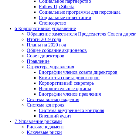
Социальное партнерство
Follow Up Siberia
Социальные программы для персонала
Социальные инвестиции
Спонсорство
6
Корпоративное управление
Обращение заместителя Председателя Совета дирек
Итоги 2019 года
Планы на 2020 год
Общее собрание акционеров
Совет директоров
Правление
Структура управления
Биографии членов совета директоров
Комитеты совета директоров
Корпоративный секретарь
Исполнительные органы
Биографии членов правления
Система вознаграждения
Система контроля
Система внутреннего контроля
Внешний аудит
7
Управление рисками
Риск-менеджмент
Ключевые риски