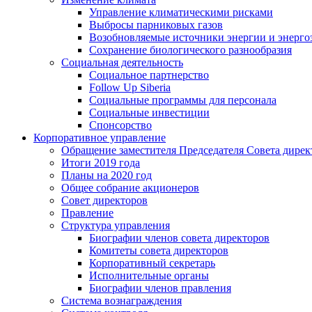
Управление климатическими рисками
Выбросы парниковых газов
Возобновляемые источники энергии и энерго
Сохранение биологического разнообразия
Социальная деятельность
Социальное партнерство
Follow Up Siberia
Социальные программы для персонала
Социальные инвестиции
Спонсорство
Корпоративное управление
Обращение заместителя Председателя Совета дирек
Итоги 2019 года
Планы на 2020 год
Общее собрание акционеров
Совет директоров
Правление
Структура управления
Биографии членов совета директоров
Комитеты совета директоров
Корпоративный секретарь
Исполнительные органы
Биографии членов правления
Система вознаграждения