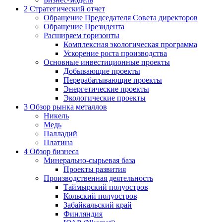
2
Стратегический отчет
Обращение Председателя Совета директоров
Обращение Президента
Расширяем горизонты
Комплексная экологическая программа
Ускорение роста производства
Основные инвестиционные проекты
Добывающие проекты
Перерабатывающие проекты
Энергетические проекты
Экологические проекты
3
Обзор рынка металлов
Никель
Медь
Палладий
Платина
4
Обзор бизнеса
Минерально-сырьевая база
Проекты развития
Производственная деятельность
Таймырский полуостров
Кольский полуостров
Забайкальский край
Финляндия