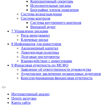
Корпоративный секретарь
Исполнительные органы
Биографии членов правления
Система вознаграждения
Система контроля
Система внутреннего контроля
Внешний аудит
7
Управление рисками
Риск-менеджмент
Ключевые риски
8
Информация для инвесторов
Акционерный капитал
Дивидендная политика
Долговые инструменты
Взаимодействие с инвеcторами
9
Финасовая отчетность по МСФО
Заявление об ответственности руководства
Аудиторское заключение независимых аудиторов
Консолидированная финансовая отчетность
Интерактивный анализ
Центр загрузки
Карта сайта