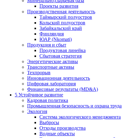
Минерально-сырьевая база
Проекты развития
Производственная деятельность
Таймырский полуостров
Кольский полуостров
Забайкальский край
Финляндия
ЮАР (Nkomati)
Продукция и сбыт
Продуктовая линейка
Сбытовая стратегия
Энергетические активы
Транспортные активы
Техпрорыв
Инновационная деятельность
Цифровая лаборатория
Финансовые результаты (MD&A)
5
Устойчивое развитие
Кадровая политика
Промышленная безопасность и охрана труда
Экология
Система экологического менеджмента
Выбросы
Отходы производства
Водные объекты