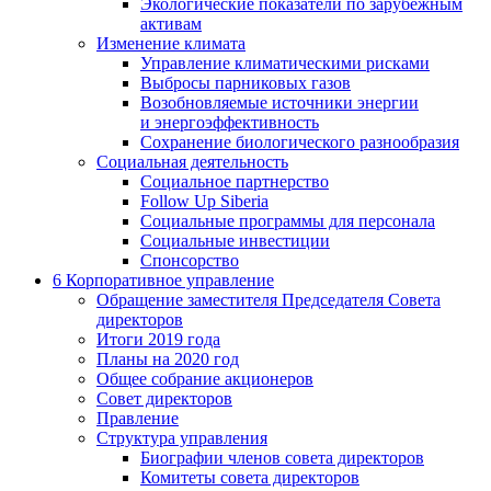
Экологические показатели по зарубежным
активам
Изменение климата
Управление климатическими рисками
Выбросы парниковых газов
Возобновляемые источники энергии
и энергоэффективность
Сохранение биологического разнообразия
Социальная деятельность
Социальное партнерство
Follow Up Siberia
Социальные программы для персонала
Социальные инвестиции
Спонсорство
6
Корпоративное управление
Обращение заместителя Председателя Совета
директоров
Итоги 2019 года
Планы на 2020 год
Общее собрание акционеров
Совет директоров
Правление
Структура управления
Биографии членов совета директоров
Комитеты совета директоров