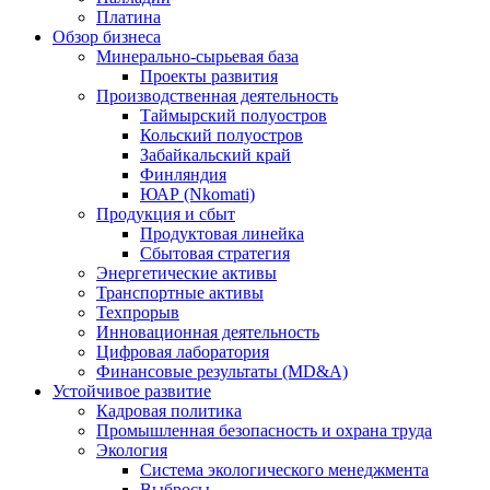
Платина
Обзор бизнеса
Минерально-сырьевая база
Проекты развития
Производственная деятельность
Таймырский полуостров
Кольский полуостров
Забайкальский край
Финляндия
ЮАР (Nkomati)
Продукция и сбыт
Продуктовая линейка
Сбытовая стратегия
Энергетические активы
Транспортные активы
Техпрорыв
Инновационная деятельность
Цифровая лаборатория
Финансовые результаты (MD&A)
Устойчивое развитие
Кадровая политика
Промышленная безопасность и охрана труда
Экология
Система экологического менеджмента
Выбросы