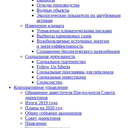
Отходы производства
Водные объекты
Экологические показатели по зарубежным
активам
Изменение климата
Управление климатическими рисками
Выбросы парниковых газов
Возобновляемые источники энергии
и энергоэффективность
Сохранение биологического разнообразия
Социальная деятельность
Социальное партнерство
Follow Up Siberia
Социальные программы для персонала
Социальные инвестиции
Спонсорство
Корпоративное управление
Обращение заместителя Председателя Совета
директоров
Итоги 2019 года
Планы на 2020 год
Общее собрание акционеров
Совет директоров
Правление