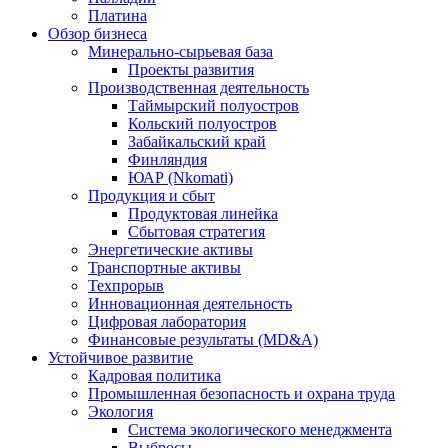
Платина
Обзор бизнеса
Минерально-сырьевая база
Проекты развития
Производственная деятельность
Таймырский полуостров
Кольский полуостров
Забайкальский край
Финляндия
ЮАР (Nkomati)
Продукция и сбыт
Продуктовая линейка
Сбытовая стратегия
Энергетические активы
Транспортные активы
Техпрорыв
Инновационная деятельность
Цифровая лаборатория
Финансовые результаты (MD&A)
Устойчивое развитие
Кадровая политика
Промышленная безопасность и охрана труда
Экология
Система экологического менеджмента
Выбросы