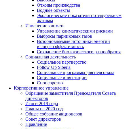
Отходы производства
Водные объекты
Экологические показатели по зарубежным
активам
Изменение климата
Управление климатическими рисками
Выбросы парниковых газов
Возобновляемые источники энергии
и энергоэффективность
Сохранение биологического разнообразия
Социальная деятельность
Социальное партнерство
Follow Up Siberia
Социальные программы для персонала
Социальные инвестиции
Спонсорство
Корпоративное управление
Обращение заместителя Председателя Совета
директоров
Итоги 2019 года
Планы на 2020 год
Общее собрание акционеров
Совет директоров
Правление