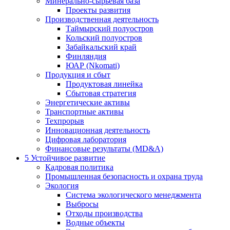
Минерально-сырьевая база
Проекты развития
Производственная деятельность
Таймырский полуостров
Кольский полуостров
Забайкальский край
Финляндия
ЮАР (Nkomati)
Продукция и сбыт
Продуктовая линейка
Сбытовая стратегия
Энергетические активы
Транспортные активы
Техпрорыв
Инновационная деятельность
Цифровая лаборатория
Финансовые результаты (MD&A)
5
Устойчивое развитие
Кадровая политика
Промышленная безопасность и охрана труда
Экология
Система экологического менеджмента
Выбросы
Отходы производства
Водные объекты