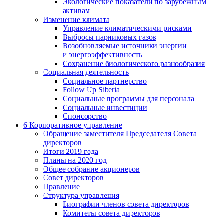
Экологические показатели по зарубежным
активам
Изменение климата
Управление климатическими рисками
Выбросы парниковых газов
Возобновляемые источники энергии
и энергоэффективность
Сохранение биологического разнообразия
Социальная деятельность
Социальное партнерство
Follow Up Siberia
Социальные программы для персонала
Социальные инвестиции
Спонсорство
6
Корпоративное управление
Обращение заместителя Председателя Совета
директоров
Итоги 2019 года
Планы на 2020 год
Общее собрание акционеров
Совет директоров
Правление
Структура управления
Биографии членов совета директоров
Комитеты совета директоров