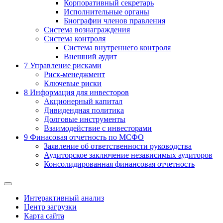
Корпоративный секретарь
Исполнительные органы
Биографии членов правления
Система вознаграждения
Система контроля
Система внутреннего контроля
Внешний аудит
7
Управление рисками
Риск-менеджмент
Ключевые риски
8
Информация для инвесторов
Акционерный капитал
Дивидендная политика
Долговые инструменты
Взаимодействие с инвеcторами
9
Финасовая отчетность по МСФО
Заявление об ответственности руководства
Аудиторское заключение независимых аудиторов
Консолидированная финансовая отчетность
Интерактивный анализ
Центр загрузки
Карта сайта