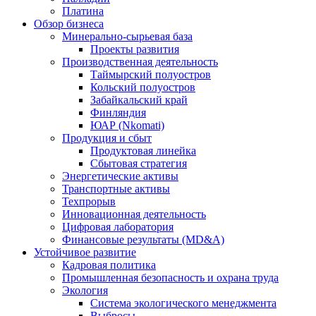
Платина
Обзор бизнеса
Минерально-сырьевая база
Проекты развития
Производственная деятельность
Таймырский полуостров
Кольский полуостров
Забайкальский край
Финляндия
ЮАР (Nkomati)
Продукция и сбыт
Продуктовая линейка
Сбытовая стратегия
Энергетические активы
Транспортные активы
Техпрорыв
Инновационная деятельность
Цифровая лаборатория
Финансовые результаты (MD&A)
Устойчивое развитие
Кадровая политика
Промышленная безопасность и охрана труда
Экология
Система экологического менеджмента
Выбросы