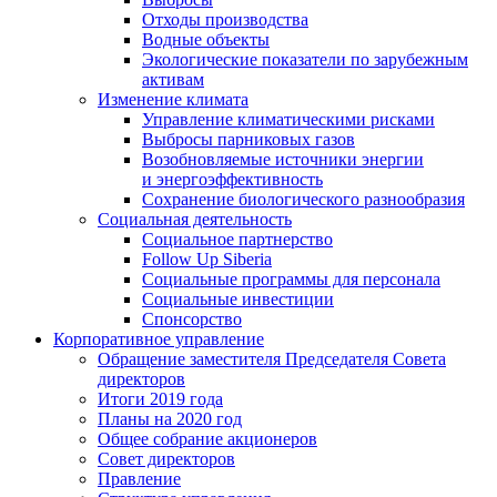
Отходы производства
Водные объекты
Экологические показатели по зарубежным
активам
Изменение климата
Управление климатическими рисками
Выбросы парниковых газов
Возобновляемые источники энергии
и энергоэффективность
Сохранение биологического разнообразия
Социальная деятельность
Социальное партнерство
Follow Up Siberia
Социальные программы для персонала
Социальные инвестиции
Спонсорство
Корпоративное управление
Обращение заместителя Председателя Совета
директоров
Итоги 2019 года
Планы на 2020 год
Общее собрание акционеров
Совет директоров
Правление