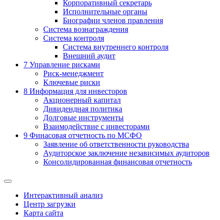
Корпоративный секретарь
Исполнительные органы
Биографии членов правления
Система вознаграждения
Система контроля
Система внутреннего контроля
Внешний аудит
7
Управление рисками
Риск-менеджмент
Ключевые риски
8
Информация для инвесторов
Акционерный капитал
Дивидендная политика
Долговые инструменты
Взаимодействие с инвеcторами
9
Финасовая отчетность по МСФО
Заявление об ответственности руководства
Аудиторское заключение независимых аудиторов
Консолидированная финансовая отчетность
Интерактивный анализ
Центр загрузки
Карта сайта