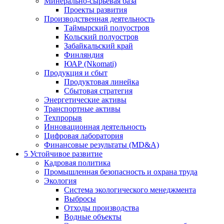
Минерально-сырьевая база
Проекты развития
Производственная деятельность
Таймырский полуостров
Кольский полуостров
Забайкальский край
Финляндия
ЮАР (Nkomati)
Продукция и сбыт
Продуктовая линейка
Сбытовая стратегия
Энергетические активы
Транспортные активы
Техпрорыв
Инновационная деятельность
Цифровая лаборатория
Финансовые результаты (MD&A)
5
Устойчивое развитие
Кадровая политика
Промышленная безопасность и охрана труда
Экология
Система экологического менеджмента
Выбросы
Отходы производства
Водные объекты