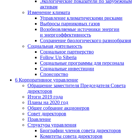
Экологические показатели по зарубежным
активам
Изменение климата
Управление климатическими рисками
Выбросы парниковых газов
Возобновляемые источники энергии
и энергоэффективность
Сохранение биологического разнообразия
Социальная деятельность
Социальное партнерство
Follow Up Siberia
Социальные программы для персонала
Социальные инвестиции
Спонсорство
6
Корпоративное управление
Обращение заместителя Председателя Совета
директоров
Итоги 2019 года
Планы на 2020 год
Общее собрание акционеров
Совет директоров
Правление
Структура управления
Биографии членов совета директоров
Комитеты совета директоров