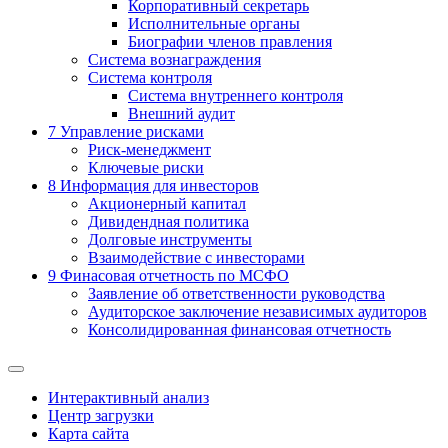
Корпоративный секретарь
Исполнительные органы
Биографии членов правления
Система вознаграждения
Система контроля
Система внутреннего контроля
Внешний аудит
7
Управление рисками
Риск-менеджмент
Ключевые риски
8
Информация для инвесторов
Акционерный капитал
Дивидендная политика
Долговые инструменты
Взаимодействие с инвеcторами
9
Финасовая отчетность по МСФО
Заявление об ответственности руководства
Аудиторское заключение независимых аудиторов
Консолидированная финансовая отчетность
Интерактивный анализ
Центр загрузки
Карта сайта