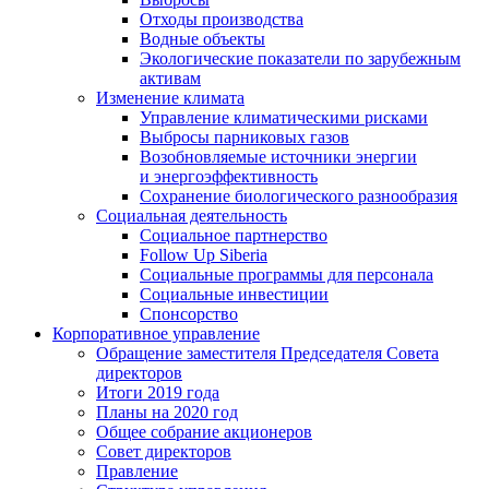
Отходы производства
Водные объекты
Экологические показатели по зарубежным
активам
Изменение климата
Управление климатическими рисками
Выбросы парниковых газов
Возобновляемые источники энергии
и энергоэффективность
Сохранение биологического разнообразия
Социальная деятельность
Социальное партнерство
Follow Up Siberia
Социальные программы для персонала
Социальные инвестиции
Спонсорство
Корпоративное управление
Обращение заместителя Председателя Совета
директоров
Итоги 2019 года
Планы на 2020 год
Общее собрание акционеров
Совет директоров
Правление