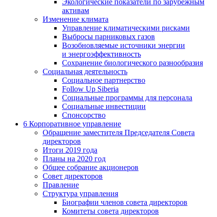
Экологические показатели по зарубежным
активам
Изменение климата
Управление климатическими рисками
Выбросы парниковых газов
Возобновляемые источники энергии
и энергоэффективность
Сохранение биологического разнообразия
Социальная деятельность
Социальное партнерство
Follow Up Siberia
Социальные программы для персонала
Социальные инвестиции
Спонсорство
6
Корпоративное управление
Обращение заместителя Председателя Совета
директоров
Итоги 2019 года
Планы на 2020 год
Общее собрание акционеров
Совет директоров
Правление
Структура управления
Биографии членов совета директоров
Комитеты совета директоров