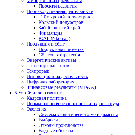
Минерально-сырьевая база
Проекты развития
Производственная деятельность
Таймырский полуостров
Кольский полуостров
Забайкальский край
Финляндия
ЮАР (Nkomati)
Продукция и сбыт
Продуктовая линейка
Сбытовая стратегия
Энергетические активы
Транспортные активы
Техпрорыв
Инновационная деятельность
Цифровая лаборатория
Финансовые результаты (MD&A)
5
Устойчивое развитие
Кадровая политика
Промышленная безопасность и охрана труда
Экология
Система экологического менеджмента
Выбросы
Отходы производства
Водные объекты