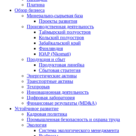
Платина
Обзор бизнеса
Минерально-сырьевая база
Проекты развития
Производственная деятельность
Таймырский полуостров
Кольский полуостров
Забайкальский край
Финляндия
ЮАР (Nkomati)
Продукция и сбыт
Продуктовая линейка
Сбытовая стратегия
Энергетические активы
Транспортные активы
Техпрорыв
Инновационная деятельность
Цифровая лаборатория
Финансовые результаты (MD&A)
Устойчивое развитие
Кадровая политика
Промышленная безопасность и охрана труда
Экология
Система экологического менеджмента
Выбросы