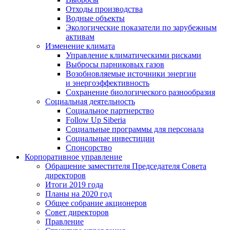
Отходы производства
Водные объекты
Экологические показатели по зарубежным
активам
Изменение климата
Управление климатическими рисками
Выбросы парниковых газов
Возобновляемые источники энергии
и энергоэффективность
Сохранение биологического разнообразия
Социальная деятельность
Социальное партнерство
Follow Up Siberia
Социальные программы для персонала
Социальные инвестиции
Спонсорство
Корпоративное управление
Обращение заместителя Председателя Совета
директоров
Итоги 2019 года
Планы на 2020 год
Общее собрание акционеров
Совет директоров
Правление