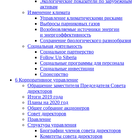
Экологические показатели по зарубежным
активам
Изменение климата
Управление климатическими рисками
Выбросы парниковых газов
Возобновляемые источники энергии
и энергоэффективность
Сохранение биологического разнообразия
Социальная деятельность
Социальное партнерство
Follow Up Siberia
Социальные программы для персонала
Социальные инвестиции
Спонсорство
6
Корпоративное управление
Обращение заместителя Председателя Совета
директоров
Итоги 2019 года
Планы на 2020 год
Общее собрание акционеров
Совет директоров
Правление
Структура управления
Биографии членов совета директоров
Комитеты совета директоров