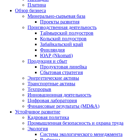
Платина
Обзор бизнеса
Минерально-сырьевая база
Проекты развития
Производственная деятельность
Таймырский полуостров
Кольский полуостров
Забайкальский край
Финляндия
ЮАР (Nkomati)
Продукция и сбыт
Продуктовая линейка
Сбытовая стратегия
Энергетические активы
Транспортные активы
Техпрорыв
Инновационная деятельность
Цифровая лаборатория
Финансовые результаты (MD&A)
Устойчивое развитие
Кадровая политика
Промышленная безопасность и охрана труда
Экология
Система экологического менеджмента
Выбросы