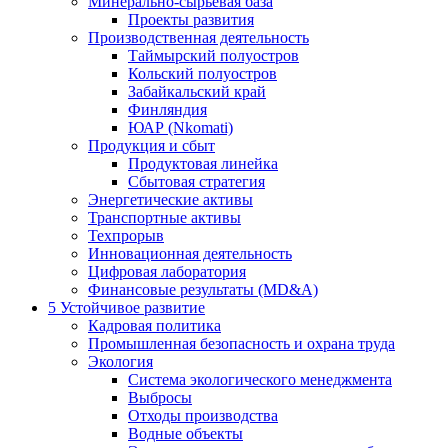
Минерально-сырьевая база
Проекты развития
Производственная деятельность
Таймырский полуостров
Кольский полуостров
Забайкальский край
Финляндия
ЮАР (Nkomati)
Продукция и сбыт
Продуктовая линейка
Сбытовая стратегия
Энергетические активы
Транспортные активы
Техпрорыв
Инновационная деятельность
Цифровая лаборатория
Финансовые результаты (MD&A)
5
Устойчивое развитие
Кадровая политика
Промышленная безопасность и охрана труда
Экология
Система экологического менеджмента
Выбросы
Отходы производства
Водные объекты