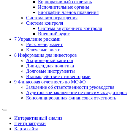
Корпоративный секретарь
Исполнительные органы
Биографии членов правления
Система вознаграждения
Система контроля
Система внутреннего контроля
Внешний аудит
7
Управление рисками
Риск-менеджмент
Ключевые риски
8
Информация для инвесторов
Акционерный капитал
Дивидендная политика
Долговые инструменты
Взаимодействие с инвеcторами
9
Финасовая отчетность по МСФО
Заявление об ответственности руководства
Аудиторское заключение независимых аудиторов
Консолидированная финансовая отчетность
Интерактивный анализ
Центр загрузки
Карта сайта