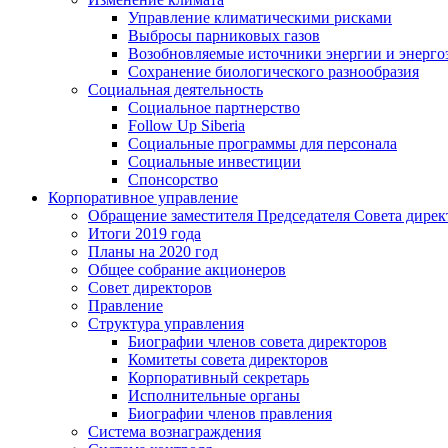
Управление климатическими рисками
Выбросы парниковых газов
Возобновляемые источники энергии и энерго
Сохранение биологического разнообразия
Социальная деятельность
Социальное партнерство
Follow Up Siberia
Социальные программы для персонала
Социальные инвестиции
Спонсорство
Корпоративное управление
Обращение заместителя Председателя Совета дирек
Итоги 2019 года
Планы на 2020 год
Общее собрание акционеров
Совет директоров
Правление
Структура управления
Биографии членов совета директоров
Комитеты совета директоров
Корпоративный секретарь
Исполнительные органы
Биографии членов правления
Система вознаграждения