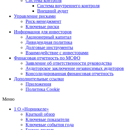
Система контроля
Система внутреннего контроля
Внешний аудит
Управление рисками
Риск-менеджмент
Ключевые риски
Информация для инвесторов
Акционерный капитал
Дивидендная политика
Долговые инструменты
Взаимодействие с инвеcторами
Финасовая отчетность по МСФО
Заявление об ответственности руководства
Аудиторское заключение независимых аудиторов
Консолидированная финансовая отчетность
Дополнительные ссылки
Приложения
Политика Cookie
Меню
1
О «Норникеле»
Краткий обзор
Ключевые показатели
Ключевые события года
Бизнес-модель