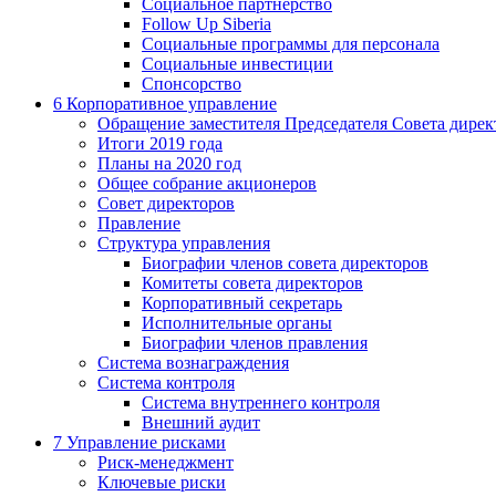
Социальное партнерство
Follow Up Siberia
Социальные программы для персонала
Социальные инвестиции
Спонсорство
6
Корпоративное управление
Обращение заместителя Председателя Совета дирек
Итоги 2019 года
Планы на 2020 год
Общее собрание акционеров
Совет директоров
Правление
Структура управления
Биографии членов совета директоров
Комитеты совета директоров
Корпоративный секретарь
Исполнительные органы
Биографии членов правления
Система вознаграждения
Система контроля
Система внутреннего контроля
Внешний аудит
7
Управление рисками
Риск-менеджмент
Ключевые риски