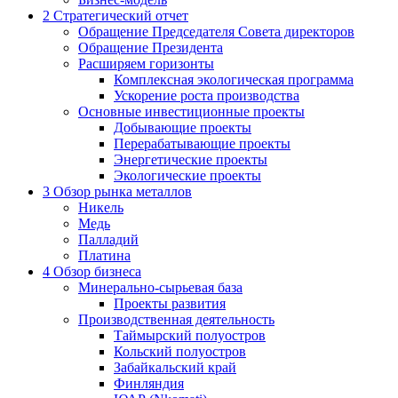
2
Стратегический отчет
Обращение Председателя Совета директоров
Обращение Президента
Расширяем горизонты
Комплексная экологическая программа
Ускорение роста производства
Основные инвестиционные проекты
Добывающие проекты
Перерабатывающие проекты
Энергетические проекты
Экологические проекты
3
Обзор рынка металлов
Никель
Медь
Палладий
Платина
4
Обзор бизнеса
Минерально-сырьевая база
Проекты развития
Производственная деятельность
Таймырский полуостров
Кольский полуостров
Забайкальский край
Финляндия