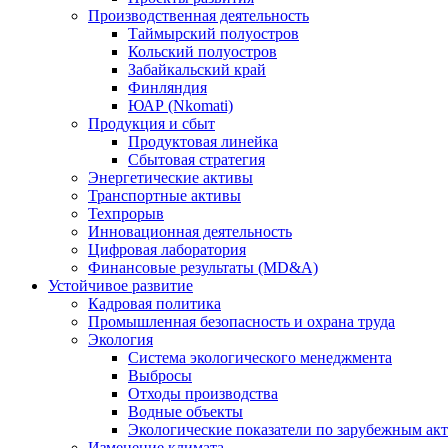
Производственная деятельность
Таймырский полуостров
Кольский полуостров
Забайкальский край
Финляндия
ЮАР (Nkomati)
Продукция и сбыт
Продуктовая линейка
Сбытовая стратегия
Энергетические активы
Транспортные активы
Техпрорыв
Инновационная деятельность
Цифровая лаборатория
Финансовые результаты (MD&A)
Устойчивое развитие
Кадровая политика
Промышленная безопасность и охрана труда
Экология
Система экологического менеджмента
Выбросы
Отходы производства
Водные объекты
Экологические показатели по зарубежным ак
Изменение климата