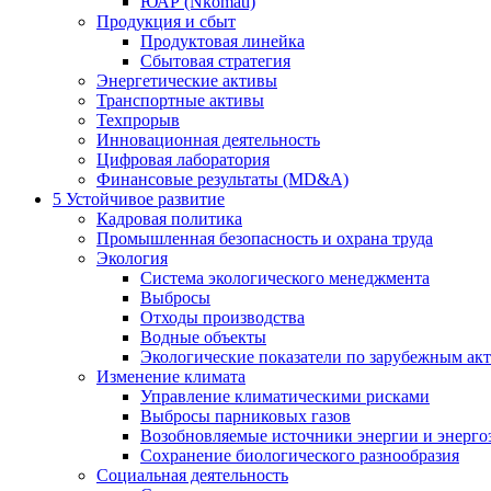
ЮАР (Nkomati)
Продукция и сбыт
Продуктовая линейка
Сбытовая стратегия
Энергетические активы
Транспортные активы
Техпрорыв
Инновационная деятельность
Цифровая лаборатория
Финансовые результаты (MD&A)
5
Устойчивое развитие
Кадровая политика
Промышленная безопасность и охрана труда
Экология
Система экологического менеджмента
Выбросы
Отходы производства
Водные объекты
Экологические показатели по зарубежным ак
Изменение климата
Управление климатическими рисками
Выбросы парниковых газов
Возобновляемые источники энергии и энерго
Сохранение биологического разнообразия
Социальная деятельность