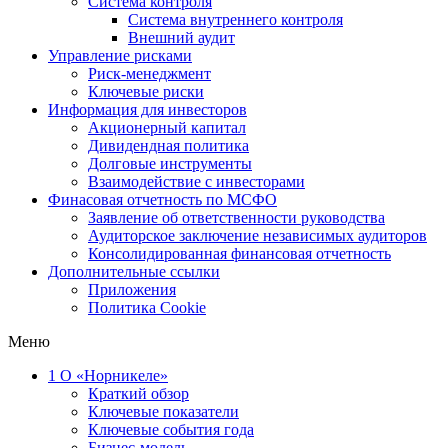
Система контроля
Система внутреннего контроля
Внешний аудит
Управление рисками
Риск-менеджмент
Ключевые риски
Информация для инвесторов
Акционерный капитал
Дивидендная политика
Долговые инструменты
Взаимодействие с инвеcторами
Финасовая отчетность по МСФО
Заявление об ответственности руководства
Аудиторское заключение независимых аудиторов
Консолидированная финансовая отчетность
Дополнительные ссылки
Приложения
Политика Cookie
Меню
1
О «Норникеле»
Краткий обзор
Ключевые показатели
Ключевые события года
Бизнес-модель