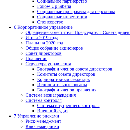
Социальное партнерство
Follow Up Siberia
Социальные программы для персонала
Социальные инвестиции
Спонсорство
6
Корпоративное управление
Обращение заместителя Председателя Совета дирек
Итоги 2019 года
Планы на 2020 год
Общее собрание акционеров
Совет директоров
Правление
Структура управления
Биографии членов совета директоров
Комитеты совета директоров
Корпоративный секретарь
Исполнительные органы
Биографии членов правления
Система вознаграждения
Система контроля
Система внутреннего контроля
Внешний аудит
7
Управление рисками
Риск-менеджмент
Ключевые риски