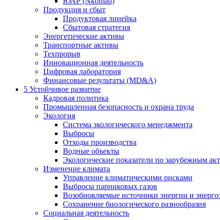
ЮАР (Nkomati)
Продукция и сбыт
Продуктовая линейка
Сбытовая стратегия
Энергетические активы
Транспортные активы
Техпрорыв
Инновационная деятельность
Цифровая лаборатория
Финансовые результаты (MD&A)
5
Устойчивое развитие
Кадровая политика
Промышленная безопасность и охрана труда
Экология
Система экологического менеджмента
Выбросы
Отходы производства
Водные объекты
Экологические показатели по зарубежным ак
Изменение климата
Управление климатическими рисками
Выбросы парниковых газов
Возобновляемые источники энергии и энерго
Сохранение биологического разнообразия
Социальная деятельность