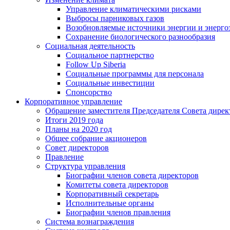
Управление климатическими рисками
Выбросы парниковых газов
Возобновляемые источники энергии и энерго
Сохранение биологического разнообразия
Социальная деятельность
Социальное партнерство
Follow Up Siberia
Социальные программы для персонала
Социальные инвестиции
Спонсорство
Корпоративное управление
Обращение заместителя Председателя Совета дирек
Итоги 2019 года
Планы на 2020 год
Общее собрание акционеров
Совет директоров
Правление
Структура управления
Биографии членов совета директоров
Комитеты совета директоров
Корпоративный секретарь
Исполнительные органы
Биографии членов правления
Система вознаграждения