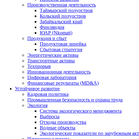
Производственная деятельность
Таймырский полуостров
Кольский полуостров
Забайкальский край
Финляндия
ЮАР (Nkomati)
Продукция и сбыт
Продуктовая линейка
Сбытовая стратегия
Энергетические активы
Транспортные активы
Техпрорыв
Инновационная деятельность
Цифровая лаборатория
Финансовые результаты (MD&A)
Устойчивое развитие
Кадровая политика
Промышленная безопасность и охрана труда
Экология
Система экологического менеджмента
Выбросы
Отходы производства
Водные объекты
Экологические показатели по зарубежным ак
Изменение климата