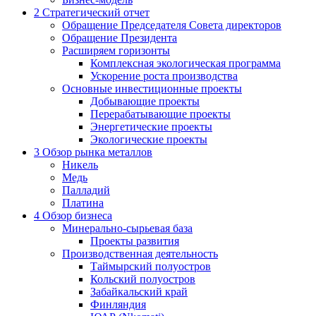
2
Стратегический отчет
Обращение Председателя Совета директоров
Обращение Президента
Расширяем горизонты
Комплексная экологическая программа
Ускорение роста производства
Основные инвестиционные проекты
Добывающие проекты
Перерабатывающие проекты
Энергетические проекты
Экологические проекты
3
Обзор рынка металлов
Никель
Медь
Палладий
Платина
4
Обзор бизнеса
Минерально-сырьевая база
Проекты развития
Производственная деятельность
Таймырский полуостров
Кольский полуостров
Забайкальский край
Финляндия