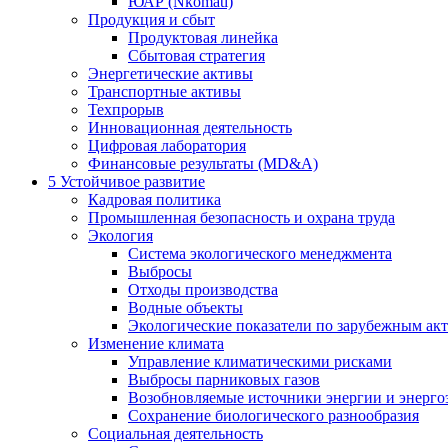
ЮАР (Nkomati)
Продукция и сбыт
Продуктовая линейка
Сбытовая стратегия
Энергетические активы
Транспортные активы
Техпрорыв
Инновационная деятельность
Цифровая лаборатория
Финансовые результаты (MD&A)
5
Устойчивое развитие
Кадровая политика
Промышленная безопасность и охрана труда
Экология
Система экологического менеджмента
Выбросы
Отходы производства
Водные объекты
Экологические показатели по зарубежным ак
Изменение климата
Управление климатическими рисками
Выбросы парниковых газов
Возобновляемые источники энергии и энерго
Сохранение биологического разнообразия
Социальная деятельность