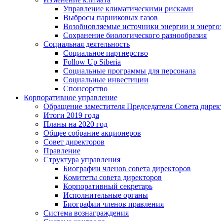
Управление климатическими рисками
Выбросы парниковых газов
Возобновляемые источники энергии и энерго
Сохранение биологического разнообразия
Социальная деятельность
Социальное партнерство
Follow Up Siberia
Социальные программы для персонала
Социальные инвестиции
Спонсорство
Корпоративное управление
Обращение заместителя Председателя Совета дирек
Итоги 2019 года
Планы на 2020 год
Общее собрание акционеров
Совет директоров
Правление
Структура управления
Биографии членов совета директоров
Комитеты совета директоров
Корпоративный секретарь
Исполнительные органы
Биографии членов правления
Система вознаграждения