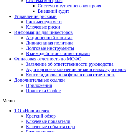
Система контроля
Система внутреннего контроля
Внешний аудит
Управление рисками
Риск-менеджмент
Ключевые риски
Информация для инвесторов
Акционерный капитал
Дивидендная политика
Долговые инструменты
Взаимодействие с инвеcторами
Финасовая отчетность по МСФО
Заявление об ответственности руководства
Аудиторское заключение независимых аудиторов
Консолидированная финансовая отчетность
Дополнительные ссылки
Приложения
Политика Cookie
Меню
1
О «Норникеле»
Краткий обзор
Ключевые показатели
Ключевые события года
Бизнес-модель