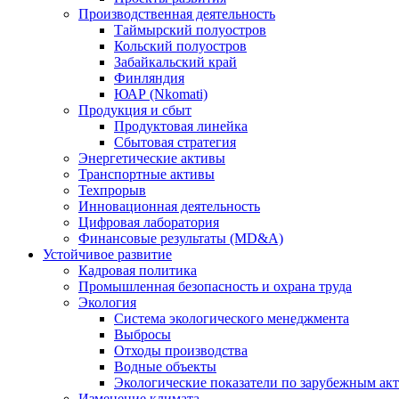
Производственная деятельность
Таймырский полуостров
Кольский полуостров
Забайкальский край
Финляндия
ЮАР (Nkomati)
Продукция и сбыт
Продуктовая линейка
Сбытовая стратегия
Энергетические активы
Транспортные активы
Техпрорыв
Инновационная деятельность
Цифровая лаборатория
Финансовые результаты (MD&A)
Устойчивое развитие
Кадровая политика
Промышленная безопасность и охрана труда
Экология
Система экологического менеджмента
Выбросы
Отходы производства
Водные объекты
Экологические показатели по зарубежным ак
Изменение климата