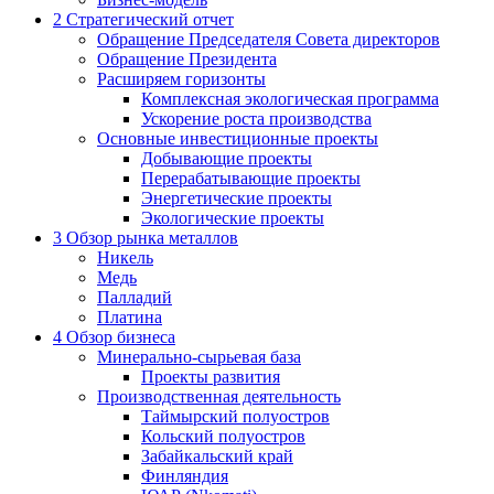
2
Стратегический отчет
Обращение Председателя Совета директоров
Обращение Президента
Расширяем горизонты
Комплексная экологическая программа
Ускорение роста производства
Основные инвестиционные проекты
Добывающие проекты
Перерабатывающие проекты
Энергетические проекты
Экологические проекты
3
Обзор рынка металлов
Никель
Медь
Палладий
Платина
4
Обзор бизнеса
Минерально-сырьевая база
Проекты развития
Производственная деятельность
Таймырский полуостров
Кольский полуостров
Забайкальский край
Финляндия