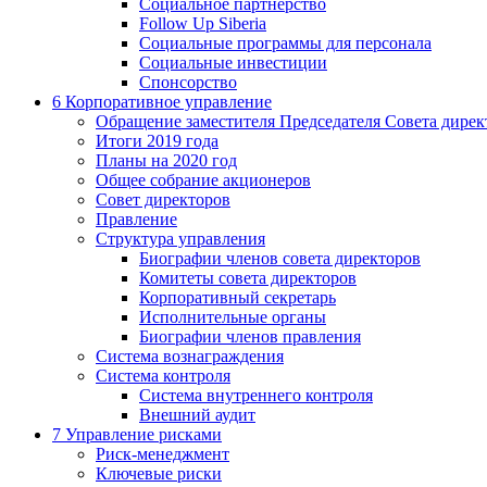
Социальное партнерство
Follow Up Siberia
Социальные программы для персонала
Социальные инвестиции
Спонсорство
6
Корпоративное управление
Обращение заместителя Председателя Совета дирек
Итоги 2019 года
Планы на 2020 год
Общее собрание акционеров
Совет директоров
Правление
Структура управления
Биографии членов совета директоров
Комитеты совета директоров
Корпоративный секретарь
Исполнительные органы
Биографии членов правления
Система вознаграждения
Система контроля
Система внутреннего контроля
Внешний аудит
7
Управление рисками
Риск-менеджмент
Ключевые риски