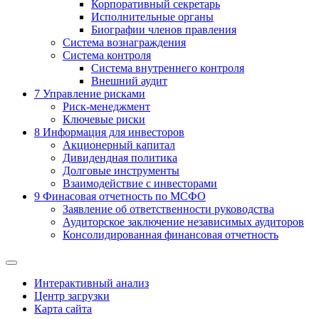
Корпоративный секретарь
Исполнительные органы
Биографии членов правления
Система вознаграждения
Система контроля
Система внутреннего контроля
Внешний аудит
7
Управление рисками
Риск-менеджмент
Ключевые риски
8
Информация для инвесторов
Акционерный капитал
Дивидендная политика
Долговые инструменты
Взаимодействие с инвеcторами
9
Финасовая отчетность по МСФО
Заявление об ответственности руководства
Аудиторское заключение независимых аудиторов
Консолидированная финансовая отчетность
Интерактивный анализ
Центр загрузки
Карта сайта