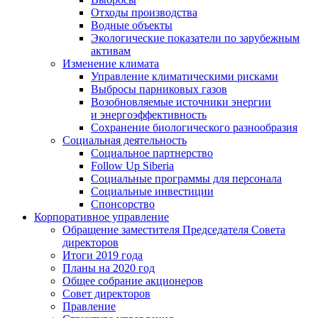
Отходы производства
Водные объекты
Экологические показатели по зарубежным
активам
Изменение климата
Управление климатическими рисками
Выбросы парниковых газов
Возобновляемые источники энергии
и энергоэффективность
Сохранение биологического разнообразия
Социальная деятельность
Социальное партнерство
Follow Up Siberia
Социальные программы для персонала
Социальные инвестиции
Спонсорство
Корпоративное управление
Обращение заместителя Председателя Совета
директоров
Итоги 2019 года
Планы на 2020 год
Общее собрание акционеров
Совет директоров
Правление