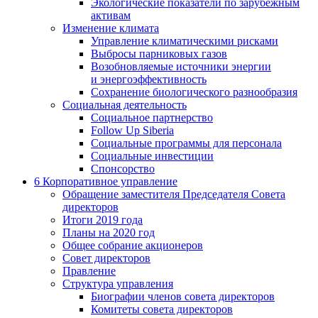
Экологические показатели по зарубежным
активам
Изменение климата
Управление климатическими рисками
Выбросы парниковых газов
Возобновляемые источники энергии
и энергоэффективность
Сохранение биологического разнообразия
Социальная деятельность
Социальное партнерство
Follow Up Siberia
Социальные программы для персонала
Социальные инвестиции
Спонсорство
6
Корпоративное управление
Обращение заместителя Председателя Совета
директоров
Итоги 2019 года
Планы на 2020 год
Общее собрание акционеров
Совет директоров
Правление
Структура управления
Биографии членов совета директоров
Комитеты совета директоров