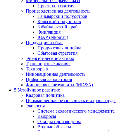
Минерально-сырьевая база
Проекты развития
Производственная деятельность
Таймырский полуостров
Кольский полуостров
Забайкальский край
Финляндия
ЮАР (Nkomati)
Продукция и сбыт
Продуктовая линейка
Сбытовая стратегия
Энергетические активы
Транспортные активы
Техпрорыв
Инновационная деятельность
Цифровая лаборатория
Финансовые результаты (MD&A)
5
Устойчивое развитие
Кадровая политика
Промышленная безопасность и охрана труда
Экология
Система экологического менеджмента
Выбросы
Отходы производства
Водные объекты