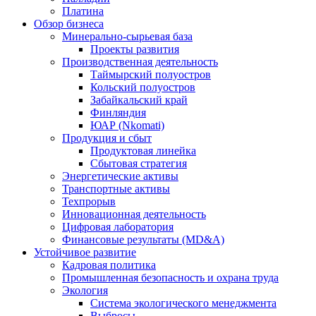
Платина
Обзор бизнеса
Минерально-сырьевая база
Проекты развития
Производственная деятельность
Таймырский полуостров
Кольский полуостров
Забайкальский край
Финляндия
ЮАР (Nkomati)
Продукция и сбыт
Продуктовая линейка
Сбытовая стратегия
Энергетические активы
Транспортные активы
Техпрорыв
Инновационная деятельность
Цифровая лаборатория
Финансовые результаты (MD&A)
Устойчивое развитие
Кадровая политика
Промышленная безопасность и охрана труда
Экология
Система экологического менеджмента
Выбросы