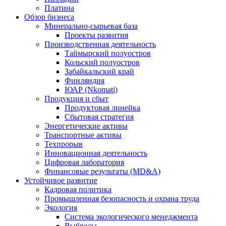
Платина
Обзор бизнеса
Минерально-сырьевая база
Проекты развития
Производственная деятельность
Таймырский полуостров
Кольский полуостров
Забайкальский край
Финляндия
ЮАР (Nkomati)
Продукция и сбыт
Продуктовая линейка
Сбытовая стратегия
Энергетические активы
Транспортные активы
Техпрорыв
Инновационная деятельность
Цифровая лаборатория
Финансовые результаты (MD&A)
Устойчивое развитие
Кадровая политика
Промышленная безопасность и охрана труда
Экология
Система экологического менеджмента
Выбросы