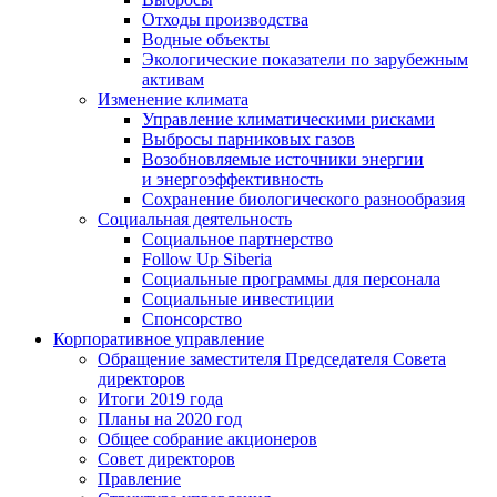
Отходы производства
Водные объекты
Экологические показатели по зарубежным
активам
Изменение климата
Управление климатическими рисками
Выбросы парниковых газов
Возобновляемые источники энергии
и энергоэффективность
Сохранение биологического разнообразия
Социальная деятельность
Социальное партнерство
Follow Up Siberia
Социальные программы для персонала
Социальные инвестиции
Спонсорство
Корпоративное управление
Обращение заместителя Председателя Совета
директоров
Итоги 2019 года
Планы на 2020 год
Общее собрание акционеров
Совет директоров
Правление