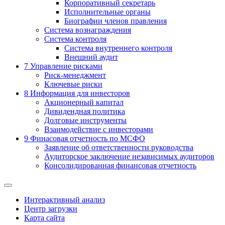
Корпоративный секретарь
Исполнительные органы
Биографии членов правления
Система вознаграждения
Система контроля
Система внутреннего контроля
Внешний аудит
7
Управление рисками
Риск-менеджмент
Ключевые риски
8
Информация для инвесторов
Акционерный капитал
Дивидендная политика
Долговые инструменты
Взаимодействие с инвеcторами
9
Финасовая отчетность по МСФО
Заявление об ответственности руководства
Аудиторское заключение независимых аудиторов
Консолидированная финансовая отчетность
Интерактивный анализ
Центр загрузки
Карта сайта