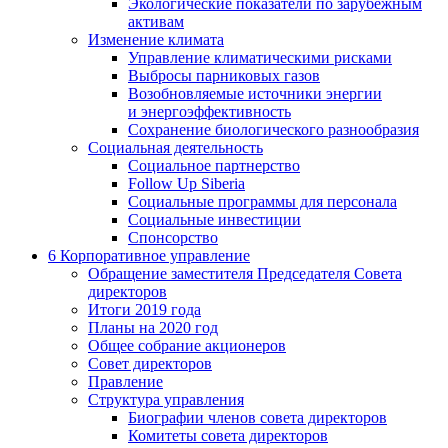
Экологические показатели по зарубежным
активам
Изменение климата
Управление климатическими рисками
Выбросы парниковых газов
Возобновляемые источники энергии
и энергоэффективность
Сохранение биологического разнообразия
Социальная деятельность
Социальное партнерство
Follow Up Siberia
Социальные программы для персонала
Социальные инвестиции
Спонсорство
6
Корпоративное управление
Обращение заместителя Председателя Совета
директоров
Итоги 2019 года
Планы на 2020 год
Общее собрание акционеров
Совет директоров
Правление
Структура управления
Биографии членов совета директоров
Комитеты совета директоров