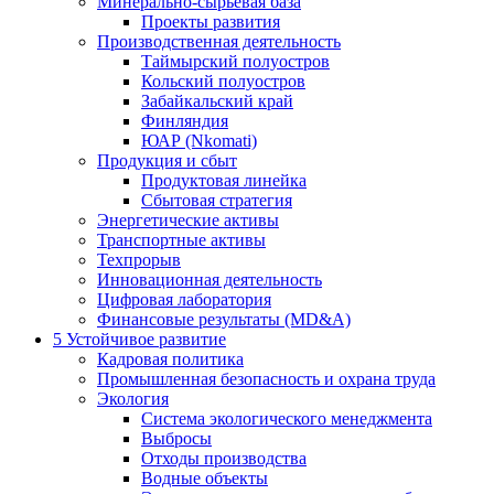
Минерально-сырьевая база
Проекты развития
Производственная деятельность
Таймырский полуостров
Кольский полуостров
Забайкальский край
Финляндия
ЮАР (Nkomati)
Продукция и сбыт
Продуктовая линейка
Сбытовая стратегия
Энергетические активы
Транспортные активы
Техпрорыв
Инновационная деятельность
Цифровая лаборатория
Финансовые результаты (MD&A)
5
Устойчивое развитие
Кадровая политика
Промышленная безопасность и охрана труда
Экология
Система экологического менеджмента
Выбросы
Отходы производства
Водные объекты