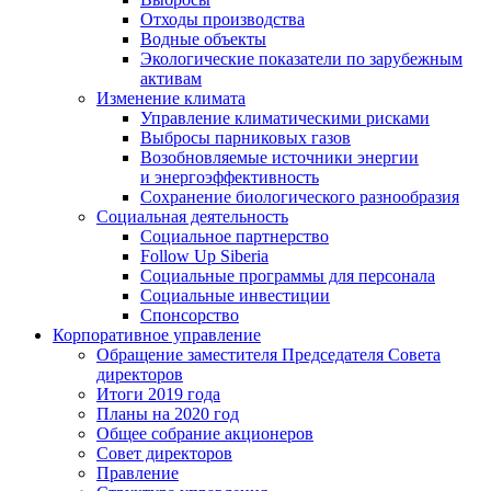
Отходы производства
Водные объекты
Экологические показатели по зарубежным
активам
Изменение климата
Управление климатическими рисками
Выбросы парниковых газов
Возобновляемые источники энергии
и энергоэффективность
Сохранение биологического разнообразия
Социальная деятельность
Социальное партнерство
Follow Up Siberia
Социальные программы для персонала
Социальные инвестиции
Спонсорство
Корпоративное управление
Обращение заместителя Председателя Совета
директоров
Итоги 2019 года
Планы на 2020 год
Общее собрание акционеров
Совет директоров
Правление