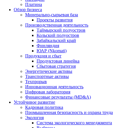
Платина
Обзор бизнеса
Минерально-сырьевая база
Проекты развития
Производственная деятельность
Таймырский полуостров
Кольский полуостров
Забайкальский край
Финляндия
ЮАР (Nkomati)
Продукция и сбыт
Продуктовая линейка
Сбытовая стратегия
Энергетические активы
Транспортные активы
Техпрорыв
Инновационная деятельность
Цифровая лаборатория
Финансовые результаты (MD&A)
Устойчивое развитие
Кадровая политика
Промышленная безопасность и охрана труда
Экология
Система экологического менеджмента
Выбросы