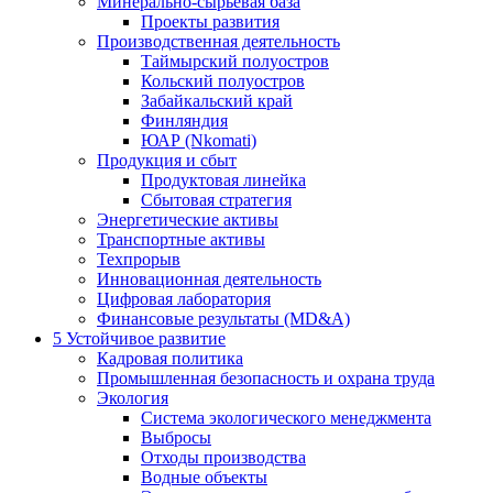
Минерально-сырьевая база
Проекты развития
Производственная деятельность
Таймырский полуостров
Кольский полуостров
Забайкальский край
Финляндия
ЮАР (Nkomati)
Продукция и сбыт
Продуктовая линейка
Сбытовая стратегия
Энергетические активы
Транспортные активы
Техпрорыв
Инновационная деятельность
Цифровая лаборатория
Финансовые результаты (MD&A)
5
Устойчивое развитие
Кадровая политика
Промышленная безопасность и охрана труда
Экология
Система экологического менеджмента
Выбросы
Отходы производства
Водные объекты