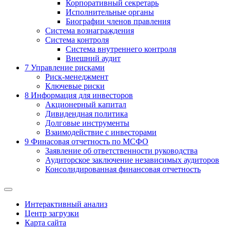
Корпоративный секретарь
Исполнительные органы
Биографии членов правления
Система вознаграждения
Система контроля
Система внутреннего контроля
Внешний аудит
7
Управление рисками
Риск-менеджмент
Ключевые риски
8
Информация для инвесторов
Акционерный капитал
Дивидендная политика
Долговые инструменты
Взаимодействие с инвеcторами
9
Финасовая отчетность по МСФО
Заявление об ответственности руководства
Аудиторское заключение независимых аудиторов
Консолидированная финансовая отчетность
Интерактивный анализ
Центр загрузки
Карта сайта