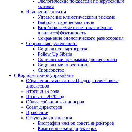
Экологические показатели по зарубежным
активам
Изменение климата
Управление климатическими рисками
Выбросы парниковых газов
Возобновляемые источники энергии
и энергоэффективность
Сохранение биологического разнообразия
Социальная деятельность
Социальное партнерство
Follow Up Siberia
Социальные программы для персонала
Социальные инвестиции
Спонсорство
6
Корпоративное управление
Обращение заместителя Председателя Совета
директоров
Итоги 2019 года
Планы на 2020 год
Общее собрание акционеров
Совет директоров
Правление
Структура управления
Биографии членов совета директоров
Комитеты совета директоров