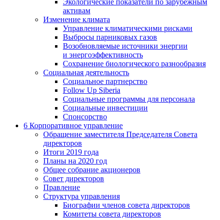
Экологические показатели по зарубежным
активам
Изменение климата
Управление климатическими рисками
Выбросы парниковых газов
Возобновляемые источники энергии
и энергоэффективность
Сохранение биологического разнообразия
Социальная деятельность
Социальное партнерство
Follow Up Siberia
Социальные программы для персонала
Социальные инвестиции
Спонсорство
6
Корпоративное управление
Обращение заместителя Председателя Совета
директоров
Итоги 2019 года
Планы на 2020 год
Общее собрание акционеров
Совет директоров
Правление
Структура управления
Биографии членов совета директоров
Комитеты совета директоров