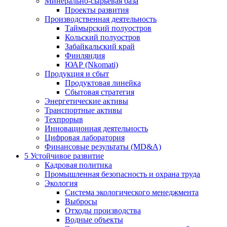
Минерально-сырьевая база
Проекты развития
Производственная деятельность
Таймырский полуостров
Кольский полуостров
Забайкальский край
Финляндия
ЮАР (Nkomati)
Продукция и сбыт
Продуктовая линейка
Сбытовая стратегия
Энергетические активы
Транспортные активы
Техпрорыв
Инновационная деятельность
Цифровая лаборатория
Финансовые результаты (MD&A)
5
Устойчивое развитие
Кадровая политика
Промышленная безопасность и охрана труда
Экология
Система экологического менеджмента
Выбросы
Отходы производства
Водные объекты