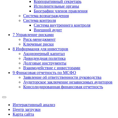
Корпоративный секретарь
Исполнительные органы
Биографии членов правления
Система вознаграждения
Система контроля
Система внутреннего контроля
Внешний аудит
7
Управление рисками
Риск-менеджмент
Ключевые риски
8
Информация для инвесторов
Акционерный капитал
Дивидендная политика
Долговые инструменты
Взаимодействие с инвеcторами
9
Финасовая отчетность по МСФО
Заявление об ответственности руководства
Аудиторское заключение независимых аудиторов
Консолидированная финансовая отчетность
Интерактивный анализ
Центр загрузки
Карта сайта