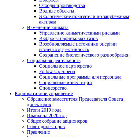
Отходы производства
Водные объекты
Экологические показатели по зарубежным
активам
Изменение климата
Управление климатическими рисками
Выбросы парниковых газов
Возобновляемые источники энергии
и энергоэффективность
Сохранение биологического разнообразия
Социальная деятельность
Социальное партнерство
Follow Up Siberia
Социальные программы для персонала
Социальные инвестиции
Спонсорство
Корпоративное управление
Обращение заместителя Председателя Совета
директоров
Итоги 2019 года
Планы на 2020 год
Общее собрание акционеров
Совет директоров
Правление