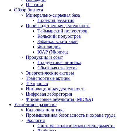
Платина
Обзор бизнеса
Минерально-сырьевая база
Проекты развития
Производственная деятельность
Таймырский полуостров
Кольский полуостров
Забайкальский край
Финляндия
ЮАР (Nkomati)
Продукция и сбыт
Продуктовая линейка
Сбытовая стратегия
Энергетические активы
Транспортные активы
Техпрорыв
Инновационная деятельность
Цифровая лаборатория
Финансовые результаты (MD&A)
Устойчивое развитие
Кадровая политика
Промышленная безопасность и охрана труда
Экология
Система экологического менеджмента
Выбросы