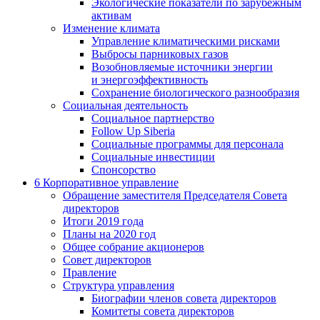
Экологические показатели по зарубежным
активам
Изменение климата
Управление климатическими рисками
Выбросы парниковых газов
Возобновляемые источники энергии
и энергоэффективность
Сохранение биологического разнообразия
Социальная деятельность
Социальное партнерство
Follow Up Siberia
Социальные программы для персонала
Социальные инвестиции
Спонсорство
6
Корпоративное управление
Обращение заместителя Председателя Совета
директоров
Итоги 2019 года
Планы на 2020 год
Общее собрание акционеров
Совет директоров
Правление
Структура управления
Биографии членов совета директоров
Комитеты совета директоров