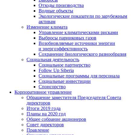
Отходы производства
Водные объекты
Экологические показатели по зарубежным
активам
Изменение климата
Управление климатическими рисками
Выбросы парниковых газов
Возобновляемые источники энергии
и энергоэффективность
Сохранение биологического разнообразия
Социальная деятельность
Социальное партнерство
Follow Up Siberia
Социальные программы для персонала
Социальные инвестиции
Спонсорство
Корпоративное управление
Обращение заместителя Председателя Совета
директоров
Итоги 2019 года
Планы на 2020 год
Общее собрание акционеров
Совет директоров
Правление