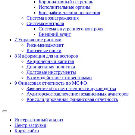
Корпоративный секретарь
Исполнительные органы
Биографии членов правления
Система вознаграждения
Система контроля
Система внутреннего контроля
Внешний аудит
7
Управление рисками
Риск-менеджмент
Ключевые риски
8
Информация для инвесторов
Акционерный капитал
Дивидендная политика
Долговые инструменты
Взаимодействие с инвеcторами
9
Финасовая отчетность по МСФО
Заявление об ответственности руководства
Аудиторское заключение независимых аудиторов
Консолидированная финансовая отчетность
Интерактивный анализ
Центр загрузки
Карта сайта