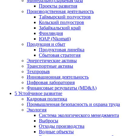
Минерально-сырьевая база
Проекты развития
Производственная деятельность
Таймырский полуостров
Кольский полуостров
Забайкальский край
Финляндия
ЮАР (Nkomati)
Продукция и сбыт
Продуктовая линейка
Сбытовая стратегия
Энергетические активы
Транспортные активы
Техпрорыв
Инновационная деятельность
Цифровая лаборатория
Финансовые результаты (MD&A)
5
Устойчивое развитие
Кадровая политика
Промышленная безопасность и охрана труда
Экология
Система экологического менеджмента
Выбросы
Отходы производства
Водные объекты