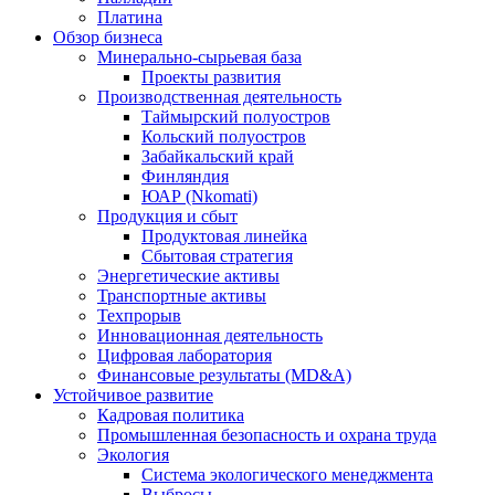
Платина
Обзор бизнеса
Минерально-сырьевая база
Проекты развития
Производственная деятельность
Таймырский полуостров
Кольский полуостров
Забайкальский край
Финляндия
ЮАР (Nkomati)
Продукция и сбыт
Продуктовая линейка
Сбытовая стратегия
Энергетические активы
Транспортные активы
Техпрорыв
Инновационная деятельность
Цифровая лаборатория
Финансовые результаты (MD&A)
Устойчивое развитие
Кадровая политика
Промышленная безопасность и охрана труда
Экология
Система экологического менеджмента
Выбросы