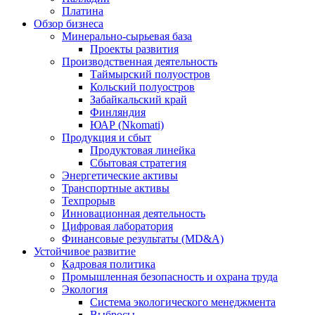
Платина
Обзор бизнеса
Минерально-сырьевая база
Проекты развития
Производственная деятельность
Таймырский полуостров
Кольский полуостров
Забайкальский край
Финляндия
ЮАР (Nkomati)
Продукция и сбыт
Продуктовая линейка
Сбытовая стратегия
Энергетические активы
Транспортные активы
Техпрорыв
Инновационная деятельность
Цифровая лаборатория
Финансовые результаты (MD&A)
Устойчивое развитие
Кадровая политика
Промышленная безопасность и охрана труда
Экология
Система экологического менеджмента
Выбросы