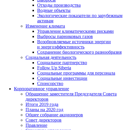
Отходы производства
Водные объекты
Экологические показатели по зарубежным
активам
Изменение климата
Управление климатическими рисками
Выбросы парниковых газов
Возобновляемые источники энергии
и энергоэффективность
Сохранение биологического разнообразия
Социальная деятельность
Социальное партнерство
Follow Up Siberia
Социальные программы для персонала
Социальные инвестиции
Спонсорство
Корпоративное управление
Обращение заместителя Председателя Совета
директоров
Итоги 2019 года
Планы на 2020 год
Общее собрание акционеров
Совет директоров
Правление