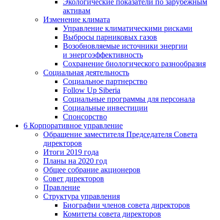
Экологические показатели по зарубежным
активам
Изменение климата
Управление климатическими рисками
Выбросы парниковых газов
Возобновляемые источники энергии
и энергоэффективность
Сохранение биологического разнообразия
Социальная деятельность
Социальное партнерство
Follow Up Siberia
Социальные программы для персонала
Социальные инвестиции
Спонсорство
6
Корпоративное управление
Обращение заместителя Председателя Совета
директоров
Итоги 2019 года
Планы на 2020 год
Общее собрание акционеров
Совет директоров
Правление
Структура управления
Биографии членов совета директоров
Комитеты совета директоров