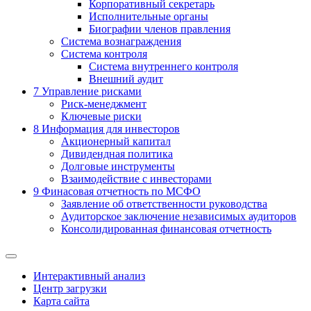
Корпоративный секретарь
Исполнительные органы
Биографии членов правления
Система вознаграждения
Система контроля
Система внутреннего контроля
Внешний аудит
7
Управление рисками
Риск-менеджмент
Ключевые риски
8
Информация для инвесторов
Акционерный капитал
Дивидендная политика
Долговые инструменты
Взаимодействие с инвеcторами
9
Финасовая отчетность по МСФО
Заявление об ответственности руководства
Аудиторское заключение независимых аудиторов
Консолидированная финансовая отчетность
Интерактивный анализ
Центр загрузки
Карта сайта