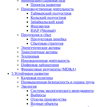
Минерально-сырьевая база
Проекты развития
Производственная деятельность
Таймырский полуостров
Кольский полуостров
Забайкальский край
Финляндия
ЮАР (Nkomati)
Продукция и сбыт
Продуктовая линейка
Сбытовая стратегия
Энергетические активы
Транспортные активы
Техпрорыв
Инновационная деятельность
Цифровая лаборатория
Финансовые результаты (MD&A)
5
Устойчивое развитие
Кадровая политика
Промышленная безопасность и охрана труда
Экология
Система экологического менеджмента
Выбросы
Отходы производства
Водные объекты